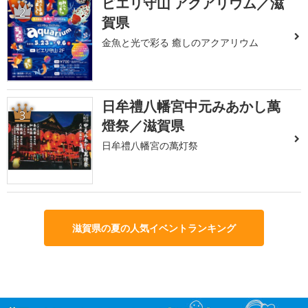
ピエリ守山 アクアリウム／滋
2
賀県
金魚と光で彩る 癒しのアクアリウム
日牟禮八幡宮中元みあかし萬
3
燈祭／滋賀県
日牟禮八幡宮の萬灯祭
滋賀県の夏の人気イベントランキング