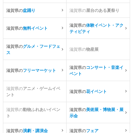
滋賀県の
盆踊り
滋賀県の
屋台のある夏祭り
滋賀県の
体験イベント・アク
滋賀県の
無料イベント
ティビティ
滋賀県の
グルメ・フードフェ
滋賀県の
物産展
ス
滋賀県の
コンサート・音楽イ
滋賀県の
フリーマーケット
ベント
滋賀県の
アニメ・ゲームイベ
滋賀県の
花イベント
ント
滋賀県の
動物ふれあいイベン
滋賀県の
美術展・博物展・展
ト
示会
滋賀県の
演劇・講演会
滋賀県の
フェア