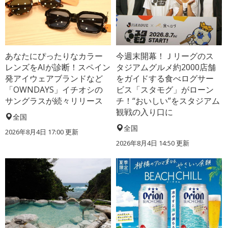
あなたにぴったりなカラー
今週末開幕！Ｊリーグのス
レンズをAIが診断！スペイン
タジアムグルメ約2000店舗
発アイウェアブランドなど
をガイドする食べログサー
「OWNDAYS」イチオシの
ビス「スタモグ」がローン
サングラスが続々リリース
チ！“おいしい”をスタジアム
観戦の入り口に
全国
全国
2026年8月4日 17:00
更新
2026年8月4日 14:50
更新