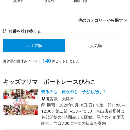
兵庫県
奈良県
和歌山県
他のカテゴリーから探す
順番を並び替える
エリア順
人気順
140
滋賀県の夏休みイベント
件ヒットしました
キッズフリマ ボートレースびわこ
売るのも 買うのも 子どもだけ！
滋賀県・大津市
期間：
2026年8月16日(日) ※第一部11:00～
12:00／第二部14:30～15:30 ※出店者受付は
各部開始の1時間前より開始。屋内のため雨天
開催。当日7:30に開催の状況を案内