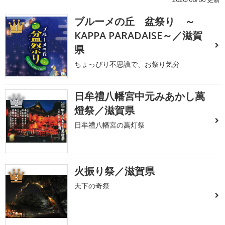
ブルーメの丘 盆祭り ～
1
KAPPA PARADAISE～／滋賀
県
ちょっぴり不思議で、お祭り気分
日牟禮八幡宮中元みあかし萬
2
燈祭／滋賀県
日牟禮八幡宮の萬灯祭
火振り祭／滋賀県
3
天下の奇祭