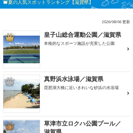
夏の人気スポットランキング【滋賀県】
2026/08/06 更新
皇子山総合運動公園／滋賀県
1
本格的なスポーツ施設が充実した公園
真野浜水泳場／滋賀県
2
琵琶湖大橋に近いきれいな砂浜の水浴場
草津市立ロクハ公園プール／
3
滋賀県