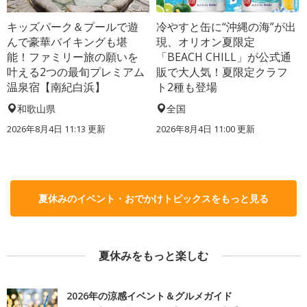
キッズパーク＆プールで遊
冷やすと缶に“沖縄の海”が出
んで豪華バイキングも堪
現、オリオン夏限定
能！ファミリー旅の願いを
「BEACH CHILL」が公式通
叶える2つの最旬プレミアム
販で大人気！夏限定クラフ
温泉宿【南紀白浜】
ト2種も登場
和歌山県
全国
2026年8月4日 11:13
更新
2026年8月4日 11:00
更新
夏休みのイベント・おでかけトピックスをもっと見る
夏休みをもっと楽しむ
2026年の涼感イベント＆グルメガイド