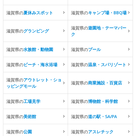
滋賀県の
夏休みスポット
滋賀県の
キャンプ場・BBQ場
滋賀県の
遊園地・テーマパー
滋賀県の
グランピング
ク
滋賀県の
水族館・動物園
滋賀県の
プール
滋賀県の
ビーチ・海水浴場
滋賀県の
温泉・スパリゾート
滋賀県の
アウトレット・ショ
滋賀県の
商業施設・百貨店
ッピングモール
滋賀県の
工場見学
滋賀県の
博物館・科学館
滋賀県の
美術館
滋賀県の
道の駅・SA/PA
滋賀県の
公園
滋賀県の
アスレチック