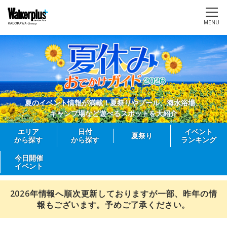
MENU
夏のイベント情報が満載！夏祭りやプール、海水浴場、
キャンプ場など遊べるスポットを大紹介
エリア
日付
イベント
夏祭り
から探す
から探す
ランキング
今日開催
イベント
2026年情報へ順次更新しておりますが一部、昨年の情
報もございます。予めご了承ください。