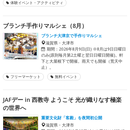
体験イベント・アクティビティ
ブランチ手作りマルシェ（8月）
ブランチ大津京で手作りマルシェ
滋賀県・大津市
期間：
2026年8月9日(日) ※8月は9日日曜日
のみ(原則毎月第2土曜と翌日日曜日開催)。軒
下と大屋根下で開催。雨天でも開催（荒天中
止）。
フリーマーケット
無料イベント
JAFデー in 西教寺 ようこそ 光が織りなす極楽
の世界へ
重要文化財「客殿」を夜間初公開
滋賀県・大津市