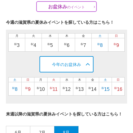
お盆休み
の
イベント
今週の滋賀県の夏休みイベントを探している方はこちら！
月
火
水
木
金
土
日
8/
8/
8/
8/
8/
8/
8/
3
4
5
6
7
8
9
今年のお盆休み
土
日
月
火
水
木
金
土
日
8/
8/
8/
8/
8/
8/
8/
8/
8/
8
9
10
11
12
13
14
15
16
来週以降の滋賀県の夏休みイベントを探している方はこちら！
6月
7月
8月