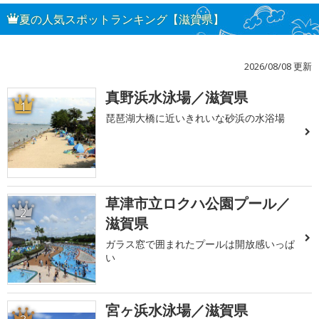
夏の人気スポットランキング【滋賀県】
2026/08/08 更新
真野浜水泳場／滋賀県
1
琵琶湖大橋に近いきれいな砂浜の水浴場
草津市立ロクハ公園プール／
2
滋賀県
ガラス窓で囲まれたプールは開放感いっぱ
い
宮ヶ浜水泳場／滋賀県