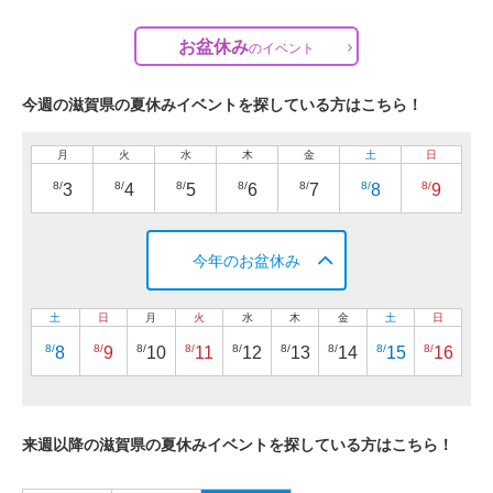
お盆休み
の
イベント
今週の滋賀県の夏休みイベントを探している方はこちら！
月
火
水
木
金
土
日
8/
8/
8/
8/
8/
8/
8/
3
4
5
6
7
8
9
今年のお盆休み
土
日
月
火
水
木
金
土
日
8/
8/
8/
8/
8/
8/
8/
8/
8/
8
9
10
11
12
13
14
15
16
来週以降の滋賀県の夏休みイベントを探している方はこちら！