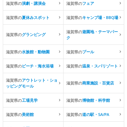
滋賀県の
演劇・講演会
滋賀県の
フェア
滋賀県の
夏休みスポット
滋賀県の
キャンプ場・BBQ場
滋賀県の
遊園地・テーマパー
滋賀県の
グランピング
ク
滋賀県の
水族館・動物園
滋賀県の
プール
滋賀県の
ビーチ・海水浴場
滋賀県の
温泉・スパリゾート
滋賀県の
アウトレット・ショ
滋賀県の
商業施設・百貨店
ッピングモール
滋賀県の
工場見学
滋賀県の
博物館・科学館
滋賀県の
美術館
滋賀県の
道の駅・SA/PA