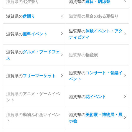
滋賀県の
七夕祭り
滋賀県の
縁日・納涼祭
滋賀県の
盆踊り
滋賀県の
屋台のある夏祭り
滋賀県の
体験イベント・アク
滋賀県の
無料イベント
ティビティ
滋賀県の
グルメ・フードフェ
滋賀県の
物産展
ス
滋賀県の
コンサート・音楽イ
滋賀県の
フリーマーケット
ベント
滋賀県の
アニメ・ゲームイベ
滋賀県の
花イベント
ント
滋賀県の
動物ふれあいイベン
滋賀県の
美術展・博物展・展
ト
示会