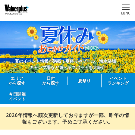
MENU
夏のイベント情報が満載！夏祭りやプール、海水浴場、
キャンプ場など遊べるスポットを大紹介
エリア
日付
イベント
夏祭り
から探す
から探す
ランキング
今日開催
イベント
2026年情報へ順次更新しておりますが一部、昨年の情
報もございます。予めご了承ください。