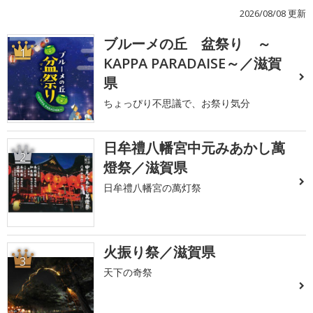
2026/08/08 更新
ブルーメの丘 盆祭り ～
1
KAPPA PARADAISE～／滋賀
県
ちょっぴり不思議で、お祭り気分
日牟禮八幡宮中元みあかし萬
2
燈祭／滋賀県
日牟禮八幡宮の萬灯祭
火振り祭／滋賀県
3
天下の奇祭