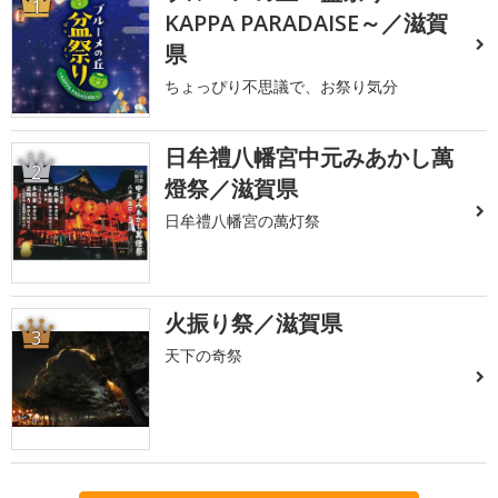
1
KAPPA PARADAISE～／滋賀
県
ちょっぴり不思議で、お祭り気分
日牟禮八幡宮中元みあかし萬
2
燈祭／滋賀県
日牟禮八幡宮の萬灯祭
火振り祭／滋賀県
3
天下の奇祭