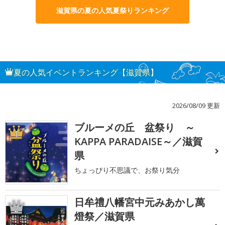
滋賀県の夏の人気夏祭りランキング
夏の人気イベントランキング【滋賀県】
2026/08/09 更新
ブルーメの丘 盆祭り ～
1
KAPPA PARADAISE～／滋賀
県
ちょっぴり不思議で、お祭り気分
日牟禮八幡宮中元みあかし萬
2
燈祭／滋賀県