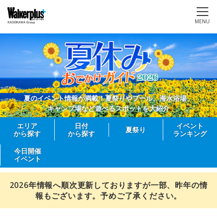
MENU
夏のイベント情報が満載！夏祭りやプール、海水浴場、
キャンプ場など遊べるスポットを大紹介
エリア
日付
イベント
夏祭り
から探す
から探す
ランキング
今日開催
イベント
2026年情報へ順次更新しておりますが一部、昨年の情
報もございます。予めご了承ください。