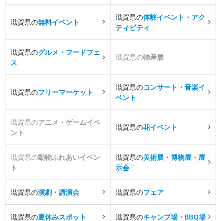
滋賀県の
体験イベント・アク
滋賀県の
無料イベント
ティビティ
滋賀県の
グルメ・フードフェ
滋賀県の
物産展
ス
滋賀県の
コンサート・音楽イ
滋賀県の
フリーマーケット
ベント
滋賀県の
アニメ・ゲームイベ
滋賀県の
花イベント
ント
滋賀県の
動物ふれあいイベン
滋賀県の
美術展・博物展・展
ト
示会
滋賀県の
演劇・講演会
滋賀県の
フェア
滋賀県の
夏休みスポット
滋賀県の
キャンプ場・BBQ場