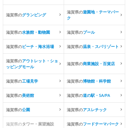
滋賀県の
遊園地・テーマパー
滋賀県の
グランピング
ク
滋賀県の
水族館・動物園
滋賀県の
プール
滋賀県の
ビーチ・海水浴場
滋賀県の
温泉・スパリゾート
滋賀県の
アウトレット・ショ
滋賀県の
商業施設・百貨店
ッピングモール
滋賀県の
工場見学
滋賀県の
博物館・科学館
滋賀県の
美術館
滋賀県の
道の駅・SA/PA
滋賀県の
公園
滋賀県の
アスレチック
滋賀県の
タワー・展望施設
滋賀県の
フードテーマパーク