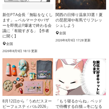
新任PTA会長「無駄をなくし
関西の日帰り温泉33選！夏
ます」→ベルマークやバザ
の琵琶湖や有馬でリフレッ
ーを即廃止!?爆速で終わる会
シュしよう
議に「有能すぎる」【作者
全国
に聞く】
2026年8月9日 17:28
更新
全国
2026年8月9日 18:13
更新
8月12日から「うめだスヌー
「もう寝るからね」ベッド
ピーフェスティバル2026」
で待機する白猫→冬になる