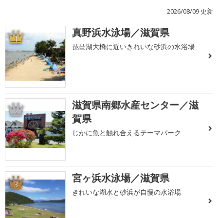
2026/08/09 更新
真野浜水泳場／滋賀県
1
琵琶湖大橋に近いきれいな砂浜の水浴場
滋賀県南郷水産センター／滋
2
賀県
じかに魚と触れ合えるテーマパーク
宮ヶ浜水泳場／滋賀県
3
きれいな湖水と砂浜が自慢の水浴場