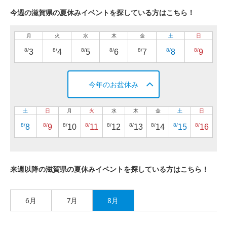
今週の滋賀県の夏休みイベントを探している方はこちら！
月
火
水
木
金
土
日
8/
8/
8/
8/
8/
8/
8/
3
4
5
6
7
8
9
今年のお盆休み
土
日
月
火
水
木
金
土
日
8/
8/
8/
8/
8/
8/
8/
8/
8/
8
9
10
11
12
13
14
15
16
来週以降の滋賀県の夏休みイベントを探している方はこちら！
6月
7月
8月