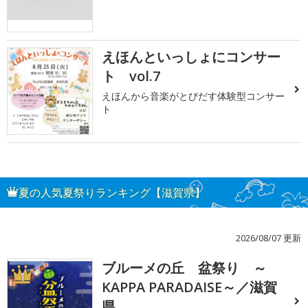
えほんといっしょにコンサー
ト vol.7
えほんから音楽がとびだす体験型コンサー
ト
夏の人気夏祭りランキング【滋賀県】
2026/08/07 更新
ブルーメの丘 盆祭り ～
1
KAPPA PARADAISE～／滋賀
県