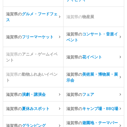
滋賀県の
グルメ・フードフェ
滋賀県の
物産展
ス
滋賀県の
コンサート・音楽イ
滋賀県の
フリーマーケット
ベント
滋賀県の
アニメ・ゲームイベ
滋賀県の
花イベント
ント
滋賀県の
動物ふれあいイベン
滋賀県の
美術展・博物展・展
ト
示会
滋賀県の
演劇・講演会
滋賀県の
フェア
滋賀県の
夏休みスポット
滋賀県の
キャンプ場・BBQ場
滋賀県の
遊園地・テーマパー
滋賀県の
グランピング