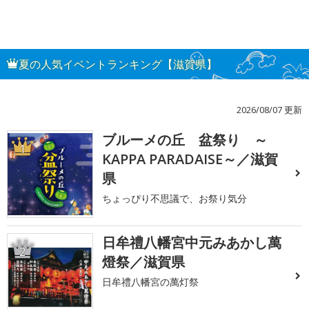
夏の人気イベントランキング【滋賀県】
2026/08/07 更新
ブルーメの丘 盆祭り ～
1
KAPPA PARADAISE～／滋賀
県
ちょっぴり不思議で、お祭り気分
日牟禮八幡宮中元みあかし萬
2
燈祭／滋賀県
日牟禮八幡宮の萬灯祭