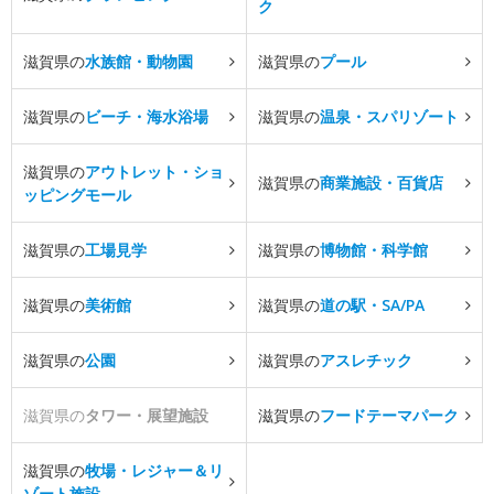
ク
滋賀県の
水族館・動物園
滋賀県の
プール
滋賀県の
ビーチ・海水浴場
滋賀県の
温泉・スパリゾート
滋賀県の
アウトレット・ショ
滋賀県の
商業施設・百貨店
ッピングモール
滋賀県の
工場見学
滋賀県の
博物館・科学館
滋賀県の
美術館
滋賀県の
道の駅・SA/PA
滋賀県の
公園
滋賀県の
アスレチック
滋賀県の
タワー・展望施設
滋賀県の
フードテーマパーク
滋賀県の
牧場・レジャー＆リ
ゾート施設