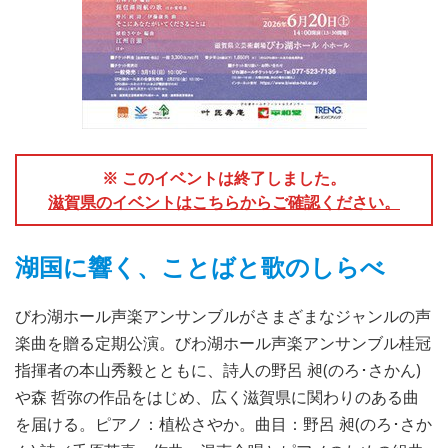
※ このイベントは終了しました。
滋賀県のイベントはこちらからご確認ください。
湖国に響く、ことばと歌のしらべ
びわ湖ホール声楽アンサンブルがさまざまなジャンルの声
楽曲を贈る定期公演。びわ湖ホール声楽アンサンブル桂冠
指揮者の本山秀毅とともに、詩人の野呂 昶(のろ･さかん)
や森 哲弥の作品をはじめ、広く滋賀県に関わりのある曲
を届ける。ピアノ：植松さやか。曲目：野呂 昶(のろ･さか