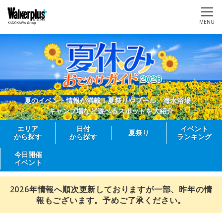
MENU
夏のイベント情報が満載！夏祭りやプール、海水浴場、
キャンプ場など遊べるスポットを大紹介
エリア
日付
イベント
夏祭り
から探す
から探す
ランキング
今日開催
イベント
2026年情報へ順次更新しておりますが一部、昨年の情
報もございます。予めご了承ください。