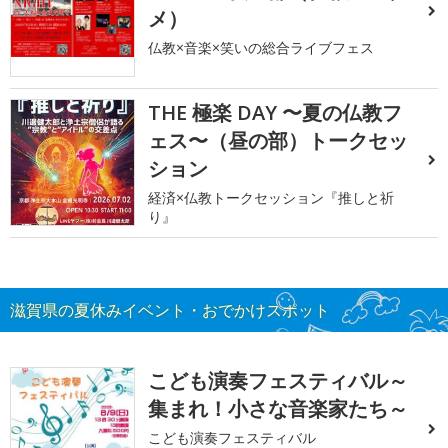
メ）
仏教×音楽×笑いの総合ライブフェス
THE 極楽 DAY 〜夏の仏教フ
ェス〜（昼の部）トークセッ
ション
経済×仏教トークセッション『推しと祈
り』
滋賀県の夏休みイベント・おでかけスポット
こども演奏フェスティバル～
集まれ！小さな音楽家たち～
こども演奏フェスティバル