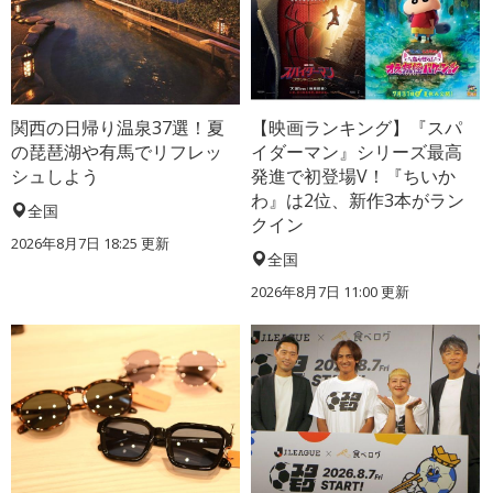
関西の日帰り温泉37選！夏
【映画ランキング】『スパ
の琵琶湖や有馬でリフレッ
イダーマン』シリーズ最高
シュしよう
発進で初登場V！『ちいか
わ』は2位、新作3本がラン
全国
クイン
2026年8月7日 18:25
更新
全国
2026年8月7日 11:00
更新