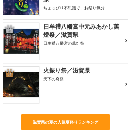
ちょっぴり不思議で、お祭り気分
日牟禮八幡宮中元みあかし萬
2
燈祭／滋賀県
日牟禮八幡宮の萬灯祭
火振り祭／滋賀県
3
天下の奇祭
滋賀県の夏の人気夏祭りランキング