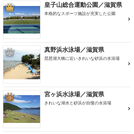
皇子山総合運動公園／滋賀県
1
本格的なスポーツ施設が充実した公園
真野浜水泳場／滋賀県
2
琵琶湖大橋に近いきれいな砂浜の水浴場
宮ヶ浜水泳場／滋賀県
3
きれいな湖水と砂浜が自慢の水浴場