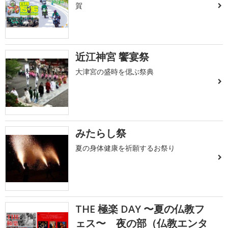
賀
近江神宮 饗宴祭
大津宮の盛時を偲ぶ祭典
みたらし祭
夏の身体健康を祈願するお祭り
THE 極楽 DAY 〜夏の仏教フ
ェス〜 夜の部（仏教エンタ