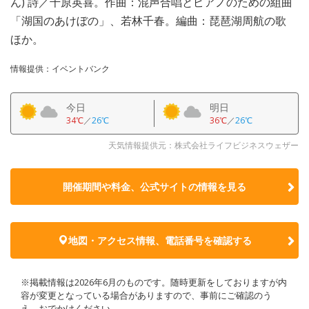
ん) 詩／千原英喜。作曲：混声合唱とピアノのための組曲
「湖国のあけぼの」、若林千春。編曲：琵琶湖周航の歌
ほか。
情報提供：イベントバンク
今日
明日
34℃
／
26℃
36℃
／
26℃
天気情報提供元：株式会社ライフビジネスウェザー
開催期間や料金、公式サイトの
情報を見る
地図・アクセス情報、電話番号を確認する
※掲載情報は2026年6月のものです。随時更新をしておりますが内
容が変更となっている場合がありますので、事前にご確認のう
え、おでかけください。