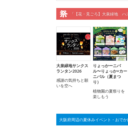
「【花・見ごろ】大泉緑地 ハ
大泉緑地サンクス
りょっかーニバ
ランタン2026
ル〜りょっか×カー
ニバル（夏まつ
感謝の気持ちと願
り）
いを空へ
植物園の夏祭りを
楽しもう
大阪府周辺の夏休みイベント・おでか