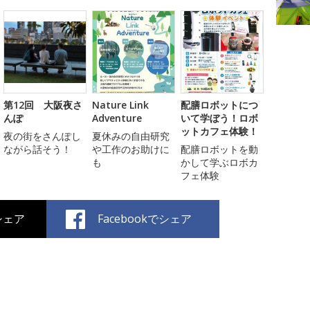
第12回 大阪夜さ
Nature Link
配膳ロボットにつ
んぽ
Adventure
いて学ぼう！ロボ
ットカフェ体験！
夜の街をさんぽし
夏休みの自由研究
ながら話そう！
や工作のお助けに
配膳ロボットを動
も
かして学ぶロボカ
フェ体験
でシェア
Facebookでシェア