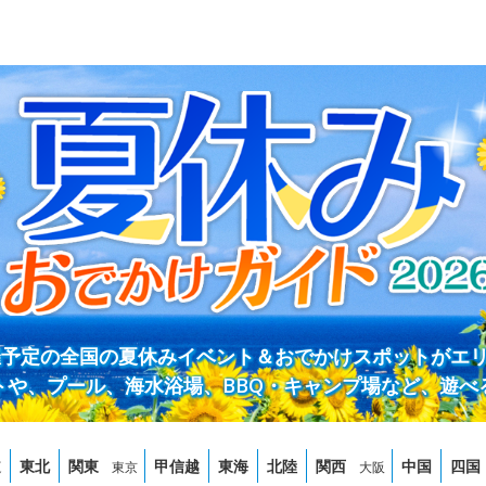
開催予定の全国の夏休みイベント＆おでかけスポットがエ
トや、プール、海水浴場、BBQ・キャンプ場など、遊べ
道
東北
関東
甲信越
東海
北陸
関西
中国
四国
東京
大阪