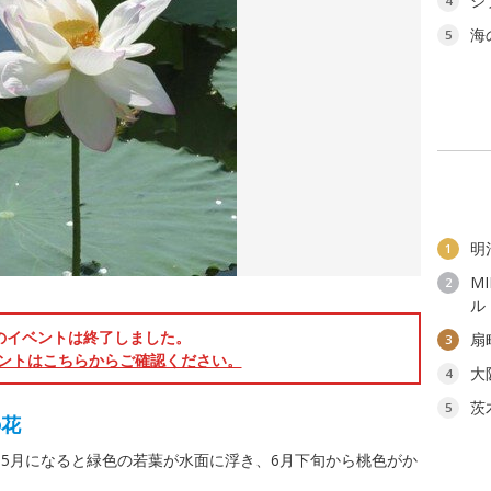
ジ
4
海
5
明
1
M
2
ル
のイベントは終了しました。
扇
3
ントはこちらからご確認ください。
大
4
茨
5
の花
5月になると緑色の若葉が水面に浮き、6月下旬から桃色がか