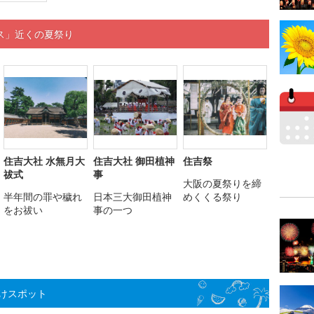
ス」近くの夏祭り
住吉大社 水無月大
住吉大社 御田植神
住吉祭
祓式
事
大阪の夏祭りを締
半年間の罪や穢れ
日本三大御田植神
めくくる祭り
をお祓い
事の一つ
けスポット