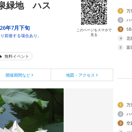
泉緑地 ハス
万
1
ハ
2
026年7月下旬
S
3
このページをスマホで
見る
より前後する場合あり。
北
4
富
5
無料イベント
開催期間など
地図・アクセス
万
1
ハ
2
空
3