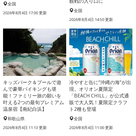
観戦の入り口に
全国
全国
2026年8月4日 17:00
更新
2026年8月4日 14:50
更新
キッズパーク＆プールで遊
冷やすと缶に“沖縄の海”が出
んで豪華バイキングも堪
現、オリオン夏限定
能！ファミリー旅の願いを
「BEACH CHILL」が公式通
叶える2つの最旬プレミアム
販で大人気！夏限定クラフ
温泉宿【南紀白浜】
ト2種も登場
和歌山県
全国
2026年8月4日 11:13
更新
2026年8月4日 11:00
更新