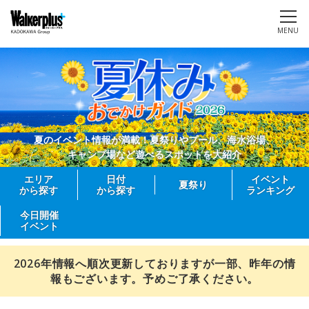
MENU
夏のイベント情報が満載！夏祭りやプール、海水浴場、
キャンプ場など遊べるスポットを大紹介
エリア
日付
イベント
夏祭り
から探す
から探す
ランキング
今日開催
イベント
2026年情報へ順次更新しておりますが一部、昨年の情
報もございます。予めご了承ください。