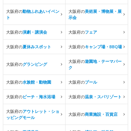
大阪府の
動物ふれあいイベン
大阪府の
美術展・博物展・展
ト
示会
大阪府の
演劇・講演会
大阪府の
フェア
大阪府の
夏休みスポット
大阪府の
キャンプ場・BBQ場
大阪府の
遊園地・テーマパー
大阪府の
グランピング
ク
大阪府の
水族館・動物園
大阪府の
プール
大阪府の
ビーチ・海水浴場
大阪府の
温泉・スパリゾート
大阪府の
アウトレット・ショ
大阪府の
商業施設・百貨店
ッピングモール