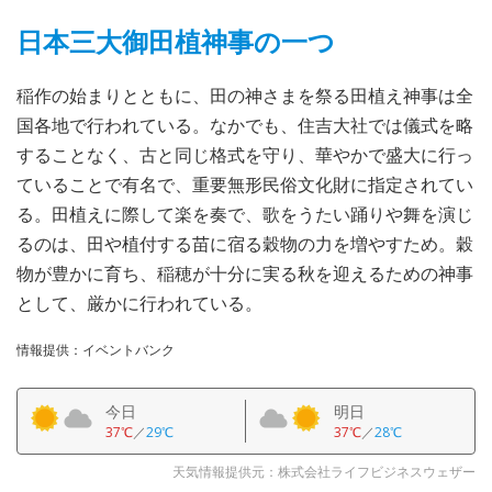
日本三大御田植神事の一つ
稲作の始まりとともに、田の神さまを祭る田植え神事は全
国各地で行われている。なかでも、住吉大社では儀式を略
することなく、古と同じ格式を守り、華やかで盛大に行っ
ていることで有名で、重要無形民俗文化財に指定されてい
る。田植えに際して楽を奏で、歌をうたい踊りや舞を演じ
るのは、田や植付する苗に宿る穀物の力を増やすため。穀
物が豊かに育ち、稲穂が十分に実る秋を迎えるための神事
として、厳かに行われている。
情報提供：イベントバンク
今日
明日
37℃
／
29℃
37℃
／
28℃
天気情報提供元：株式会社ライフビジネスウェザー