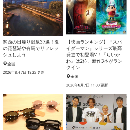
関西の日帰り温泉37選！夏
【映画ランキング】『スパ
の琵琶湖や有馬でリフレッ
イダーマン』シリーズ最高
シュしよう
発進で初登場V！『ちいか
わ』は2位、新作3本がラン
全国
クイン
2026年8月7日 18:25
更新
全国
2026年8月7日 11:00
更新