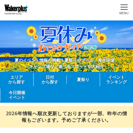
MENU
夏のイベント情報が満載！夏祭りやプール、海水浴場、
キャンプ場など遊べるスポットを大紹介
エリア
日付
イベント
夏祭り
から探す
から探す
ランキング
今日開催
イベント
2026年情報へ順次更新しておりますが一部、昨年の情
報もございます。予めご了承ください。