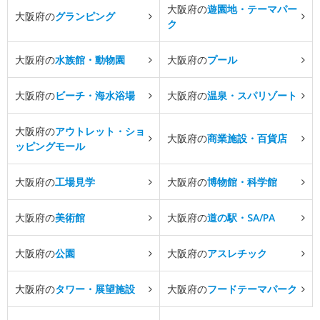
大阪府の
遊園地・テーマパー
大阪府の
グランピング
ク
大阪府の
水族館・動物園
大阪府の
プール
大阪府の
ビーチ・海水浴場
大阪府の
温泉・スパリゾート
大阪府の
アウトレット・ショ
大阪府の
商業施設・百貨店
ッピングモール
大阪府の
工場見学
大阪府の
博物館・科学館
大阪府の
美術館
大阪府の
道の駅・SA/PA
大阪府の
公園
大阪府の
アスレチック
大阪府の
タワー・展望施設
大阪府の
フードテーマパーク