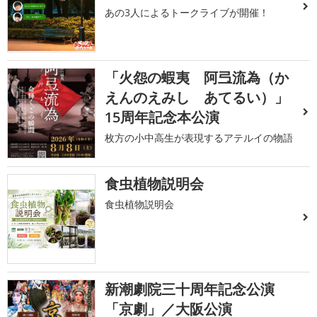
あの3人によるトークライブが開催！
「火怨の蝦夷 阿弖流為（か
えんのえみし あてるい）」
15周年記念本公演
枚方の小中高生が表現するアテルイの物語
食虫植物説明会
食虫植物説明会
新潮劇院三十周年記念公演
「京劇」／大阪公演