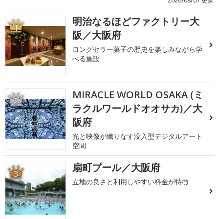
2026/08/07 更新
明治なるほどファクトリー大
1
阪／大阪府
ロングセラー菓子の歴史を楽しみながら学
べる施設
MIRACLE WORLD OSAKA (ミ
2
ラクルワールドオオサカ)／大
阪府
光と映像が織りなす没入型デジタルアート
空間
扇町プール／大阪府
3
立地の良さと利用しやすい料金が特徴