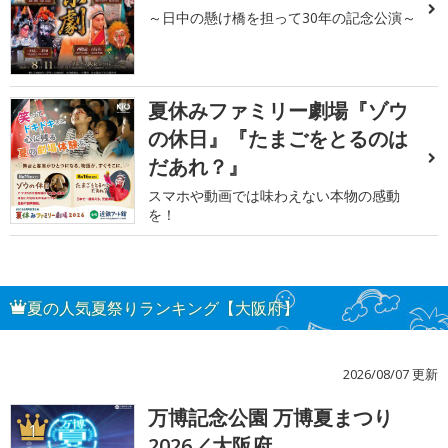
～日中の懸け橋を担って30年の記念公演～
夏休みファミリー劇場『ゾウ
の休日』『たまごをとるのは
だあれ？』
スマホや動画では味わえない本物の感動
を！
夏の人気夏祭りランキング【大阪府】
2026/08/07 更新
万博記念公園 万博夏まつり
1
2026／大阪府