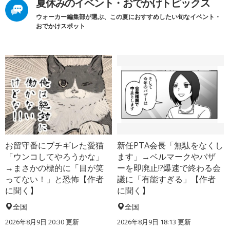
夏休みのイベント・おでかけトピックス
ウォーカー編集部が選ぶ、この夏におすすめしたい旬なイベント・
おでかけスポット
お留守番にブチギレた愛猫
新任PTA会長「無駄をなくし
「ウンコしてやろうかな」
ます」→ベルマークやバザ
→まさかの標的に「目が笑
ーを即廃止!?爆速で終わる会
ってない！」と恐怖【作者
議に「有能すぎる」【作者
に聞く】
に聞く】
全国
全国
2026年8月9日 20:30
更新
2026年8月9日 18:13
更新