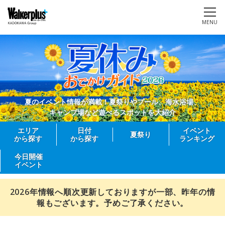
MENU
夏のイベント情報が満載！夏祭りやプール、海水浴場、
キャンプ場など遊べるスポットを大紹介
エリア
日付
イベント
夏祭り
から探す
から探す
ランキング
今日開催
イベント
2026年情報へ順次更新しておりますが一部、昨年の情
報もございます。予めご了承ください。