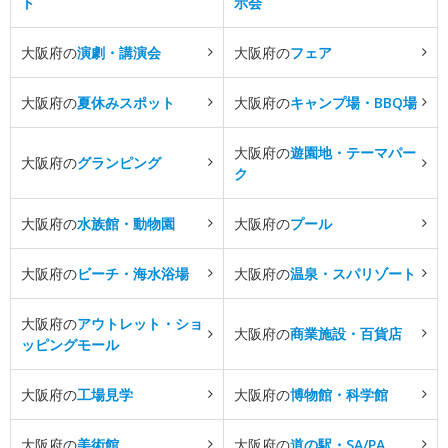
ト
示会
大阪府の
演劇・講演会
大阪府の
フェア
大阪府の
夏休みスポット
大阪府の
キャンプ場・BBQ場
大阪府の
遊園地・テーマパー
大阪府の
グランピング
ク
大阪府の
水族館・動物園
大阪府の
プール
大阪府の
ビーチ・海水浴場
大阪府の
温泉・スパリゾート
大阪府の
アウトレット・ショ
大阪府の
商業施設・百貨店
ッピングモール
大阪府の
工場見学
大阪府の
博物館・科学館
大阪府の
美術館
大阪府の
道の駅・SA/PA