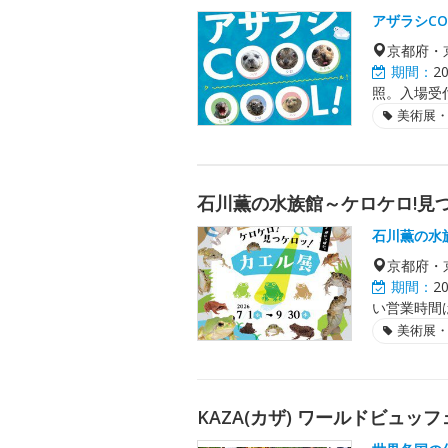
アザラシCO
京都府・
期間：
2
照。入場受
美術展
石川薫の水族館～ケロケロ!見
石川薫の水
京都府・
期間：
2
い営業時間
美術展
KAZA(カザ) ワールドビュッフ