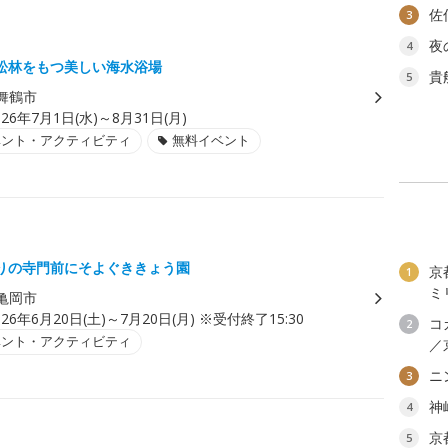
佐
3
夜
4
松林をもつ美しい海水浴場
貴
5
舞鶴市
026年7月1日(水)～8月31日(月)
ベント・アクティビティ
無料イベント
りの寺門前にそよぐききょう園
京
1
ミ
亀岡市
026年6月20日(土)～7月20日(月) ※受付終了15:30
コ
2
ベント・アクティビティ
／
ニ
3
神
4
京
5