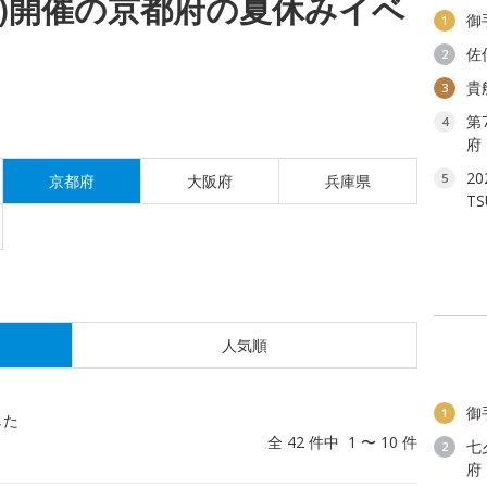
(水)開催の京都府の夏休みイベ
御
1
佐
2
貴
3
第
4
府
2
5
京都府
大阪府
兵庫県
T
人気順
御
1
した
全 42 件中 1 〜 10 件
七
2
府