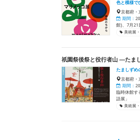
色と模様で
京都府・
期間：
2
館)、7月21
美術展
祇園祭後祭と役行者山 ―たま
たましずめ
京都府・
期間：
2
臨時休館す
語展」
美術展