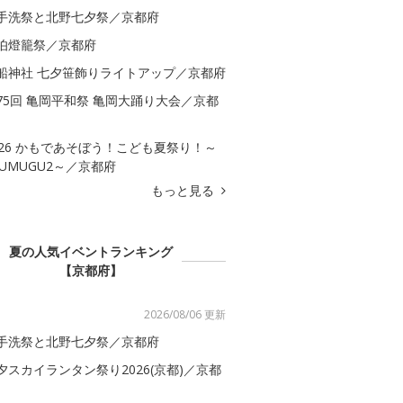
手洗祭と北野七夕祭／京都府
伯燈籠祭／京都府
船神社 七夕笹飾りライトアップ／京都府
75回 亀岡平和祭 亀岡大踊り大会／京都
026 かもであそぼう！こども夏祭り！～
SUMUGU2～／京都府
もっと見る
夏の人気イベントランキング
【京都府】
2026/08/06 更新
手洗祭と北野七夕祭／京都府
夕スカイランタン祭り2026(京都)／京都