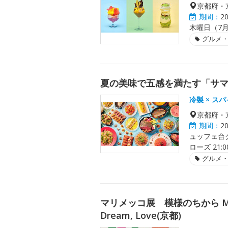
京都府・
期間：
2
木曜日（7月
グルメ
夏の美味で五感を満たす「サ
冷製 × ス
京都府・
期間：
2
ュッフェ台ク
ローズ 21:
グルメ
マリメッコ展 模様のちから Marimekk
Dream, Love(京都)