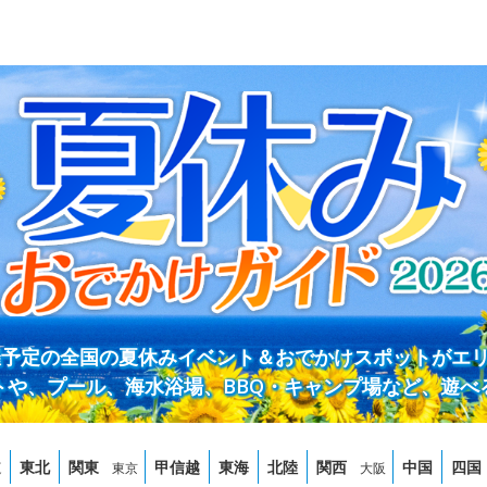
開催予定の全国の夏休みイベント＆おでかけスポットがエ
トや、プール、海水浴場、BBQ・キャンプ場など、遊べ
道
東北
関東
甲信越
東海
北陸
関西
中国
四国
東京
大阪