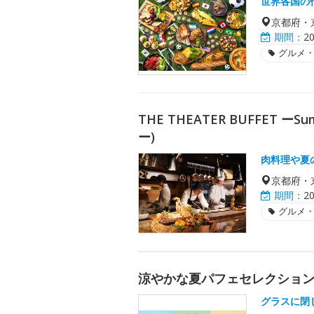
世界各国の
京都府・
期間：
2
グルメ
THE THEATER BUFFET
ー)
肉料理や夏
京都府・
期間：
2
グルメ
涼やかな夏パフェセレクショ
グラスに閉