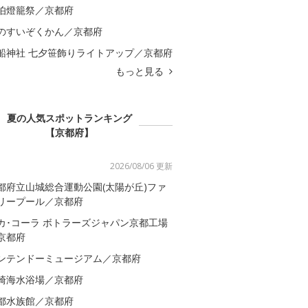
伯燈籠祭／京都府
のすいぞくかん／京都府
船神社 七夕笹飾りライトアップ／京都府
もっと見る
夏の人気スポットランキング
【京都府】
2026/08/06 更新
都府立山城総合運動公園(太陽が丘)ファ
リープール／京都府
カ･コーラ ボトラーズジャパン京都工場
京都府
ンテンドーミュージアム／京都府
崎海水浴場／京都府
都水族館／京都府