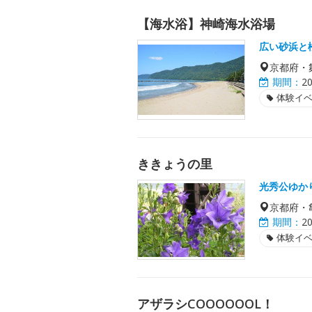
【海水浴】神崎海水浴場
広い砂浜と
京都府・
期間：
2
体験イ
ききょうの里
光秀公ゆか
京都府・
期間：
2
体験イ
アザラシCOOOOOOL！