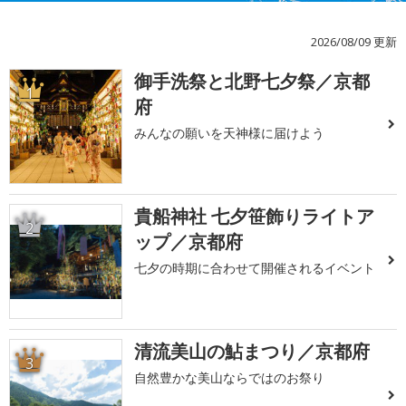
2026/08/09 更新
御手洗祭と北野七夕祭／京都
1
府
みんなの願いを天神様に届けよう
貴船神社 七夕笹飾りライトア
2
ップ／京都府
七夕の時期に合わせて開催されるイベント
清流美山の鮎まつり／京都府
3
自然豊かな美山ならではのお祭り