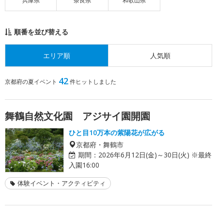
兵庫県
奈良県
和歌山県
順番を並び替える
エリア順
人気順
42
京都府の夏イベント
件ヒットしました
舞鶴自然文化園 アジサイ園開園
ひと目10万本の紫陽花が広がる
京都府・舞鶴市
期間：
2026年6月12日(金)～30日(火) ※最終
入園16:00
体験イベント・アクティビティ