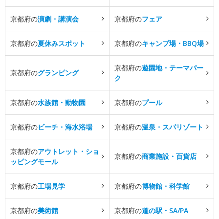
京都府の
演劇・講演会
京都府の
フェア
京都府の
夏休みスポット
京都府の
キャンプ場・BBQ場
京都府の
遊園地・テーマパー
京都府の
グランピング
ク
京都府の
水族館・動物園
京都府の
プール
京都府の
ビーチ・海水浴場
京都府の
温泉・スパリゾート
京都府の
アウトレット・ショ
京都府の
商業施設・百貨店
ッピングモール
京都府の
工場見学
京都府の
博物館・科学館
京都府の
美術館
京都府の
道の駅・SA/PA