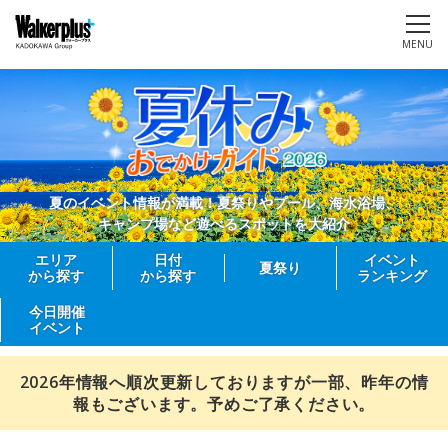
MENU
夏のイベント情報が満載！夏祭りやプール、海水浴場、
キャンプ場など遊べるスポットを大紹介
エリア
日付
イベント
夏祭り
から探す
から探す
ランキング
今日開催
イベント
2026年情報へ順次更新しておりますが一部、昨年の情
報もございます。予めご了承ください。