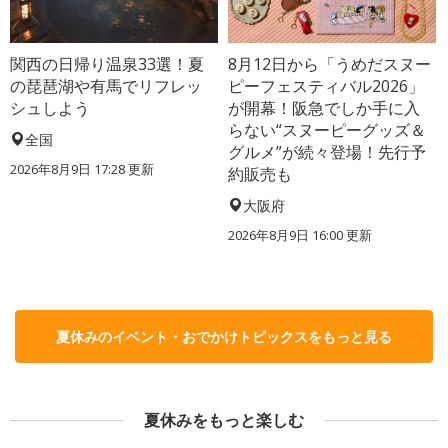
関西の日帰り温泉33選！夏
8月12日から「うめだスヌー
の琵琶湖や有馬でリフレッ
ピーフェスティバル2026」
シュしよう
が開幕！阪急でしか手に入
らない“スヌーピーグッズ＆
全国
グルメ”が続々登場！先行予
2026年8月9日 17:28
更新
約販売も
大阪府
2026年8月9日 16:00
更新
夏休みのイベント・おでかけトピックスをもっと見る
夏休みをもっと楽しむ