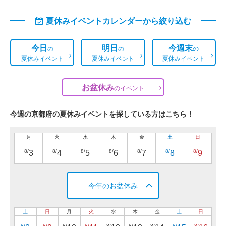
夏休みイベントカレンダーから絞り込む
今日
明日
今週末
の
の
の
夏休みイベント
夏休みイベント
夏休みイベント
お盆休み
の
イベント
今週の京都府の夏休みイベントを探している方はこちら！
月
火
水
木
金
土
日
8/
8/
8/
8/
8/
8/
8/
3
4
5
6
7
8
9
今年のお盆休み
土
日
月
火
水
木
金
土
日
8/
8/
8/
8/
8/
8/
8/
8/
8/