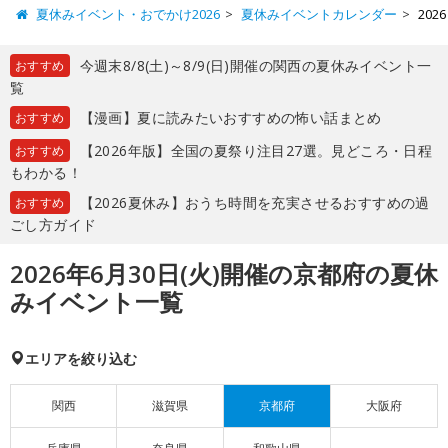
夏休みイベント・おでかけ2026
夏休みイベントカレンダー
20
今週末8/8(土)～8/9(日)開催の関西の夏休みイベント一
おすすめ
覧
【漫画】夏に読みたいおすすめの怖い話まとめ
おすすめ
【2026年版】全国の夏祭り注目27選。見どころ・日程
おすすめ
もわかる！
【2026夏休み】おうち時間を充実させるおすすめの過
おすすめ
ごし方ガイド
2026年6月30日(火)開催の京都府の夏休
みイベント一覧
エリアを絞り込む
関西
滋賀県
京都府
大阪府