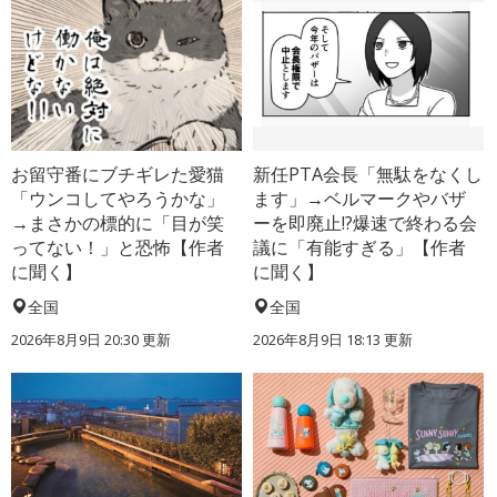
お留守番にブチギレた愛猫
新任PTA会長「無駄をなくし
「ウンコしてやろうかな」
ます」→ベルマークやバザ
→まさかの標的に「目が笑
ーを即廃止!?爆速で終わる会
ってない！」と恐怖【作者
議に「有能すぎる」【作者
に聞く】
に聞く】
全国
全国
2026年8月9日 20:30
更新
2026年8月9日 18:13
更新