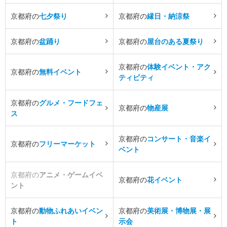
京都府の
七夕祭り
京都府の
縁日・納涼祭
京都府の
盆踊り
京都府の
屋台のある夏祭り
京都府の
体験イベント・アク
京都府の
無料イベント
ティビティ
京都府の
グルメ・フードフェ
京都府の
物産展
ス
京都府の
コンサート・音楽イ
京都府の
フリーマーケット
ベント
京都府の
アニメ・ゲームイベ
京都府の
花イベント
ント
京都府の
動物ふれあいイベン
京都府の
美術展・博物展・展
ト
示会