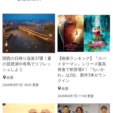
関西の日帰り温泉37選！夏
【映画ランキング】『スパ
の琵琶湖や有馬でリフレッ
イダーマン』シリーズ最高
シュしよう
発進で初登場V！『ちいか
わ』は2位、新作3本がラン
全国
クイン
2026年8月7日 18:25
更新
全国
2026年8月7日 11:00
更新