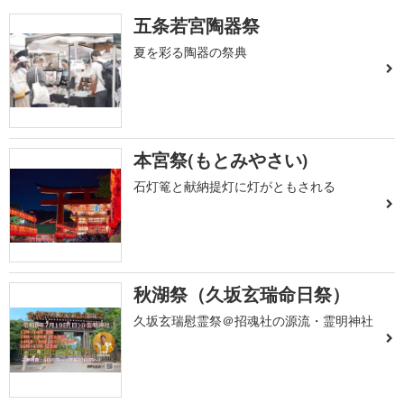
五条若宮陶器祭
夏を彩る陶器の祭典
本宮祭(もとみやさい)
石灯篭と献納提灯に灯がともされる
秋湖祭（久坂玄瑞命日祭）
久坂玄瑞慰霊祭＠招魂社の源流・霊明神社