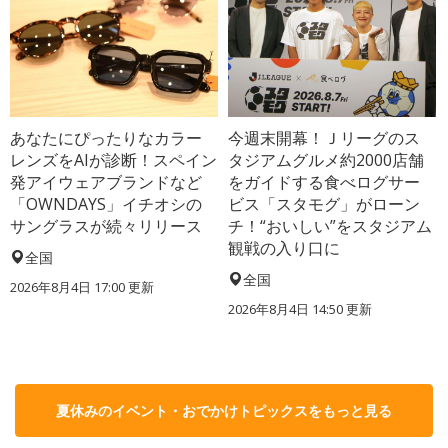
あなたにぴったりなカラー
今週末開幕！Ｊリーグのス
レンズをAIが診断！スペイン
タジアムグルメ約2000店舗
発アイウェアブランドなど
をガイドする食べログサー
「OWNDAYS」イチオシの
ビス「スタモグ」がローン
サングラスが続々リリース
チ！“おいしい”をスタジアム
観戦の入り口に
全国
全国
2026年8月4日 17:00
更新
2026年8月4日 14:50
更新
夏休みのイベント・おでかけトピックスをもっと見る