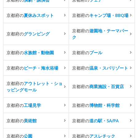
京都府の
夏休みスポット
京都府の
キャンプ場・BBQ場
京都府の
遊園地・テーマパー
京都府の
グランピング
ク
京都府の
水族館・動物園
京都府の
プール
京都府の
ビーチ・海水浴場
京都府の
温泉・スパリゾート
京都府の
アウトレット・ショ
京都府の
商業施設・百貨店
ッピングモール
京都府の
工場見学
京都府の
博物館・科学館
京都府の
美術館
京都府の
道の駅・SA/PA
京都府の
公園
京都府の
アスレチック