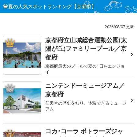
夏の人気スポットランキング【京都府】
2026/08/07 更新
京都府立山城総合運動公園(太
1
陽が丘)ファミリープール／京
都府
京都府最大のプールで夏の1日をエンジョ
イ
ニンテンドーミュージアム／
2
京都府
任天堂の歴史を知り、体験できるミュージ
アム
コカ･コーラ ボトラーズジャ
3