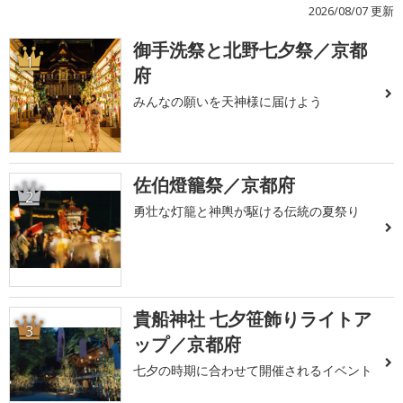
2026/08/07 更新
御手洗祭と北野七夕祭／京都
1
府
みんなの願いを天神様に届けよう
佐伯燈籠祭／京都府
2
勇壮な灯籠と神輿が駆ける伝統の夏祭り
貴船神社 七夕笹飾りライトア
3
ップ／京都府
七夕の時期に合わせて開催されるイベント