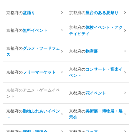
京都府の
盆踊り
京都府の
屋台のある夏祭り
京都府の
体験イベント・アク
京都府の
無料イベント
ティビティ
京都府の
グルメ・フードフェ
京都府の
物産展
ス
京都府の
コンサート・音楽イ
京都府の
フリーマーケット
ベント
京都府の
アニメ・ゲームイベ
京都府の
花イベント
ント
京都府の
動物ふれあいイベン
京都府の
美術展・博物展・展
ト
示会
京都府の
演劇・講演会
京都府の
フェア