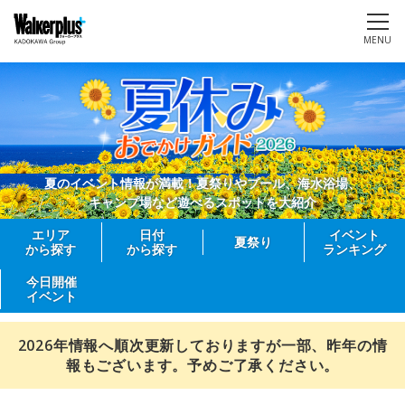
MENU
夏のイベント情報が満載！夏祭りやプール、海水浴場、
キャンプ場など遊べるスポットを大紹介
エリア
日付
イベント
夏祭り
から探す
から探す
ランキング
今日開催
イベント
2026年情報へ順次更新しておりますが一部、昨年の情
報もございます。予めご了承ください。