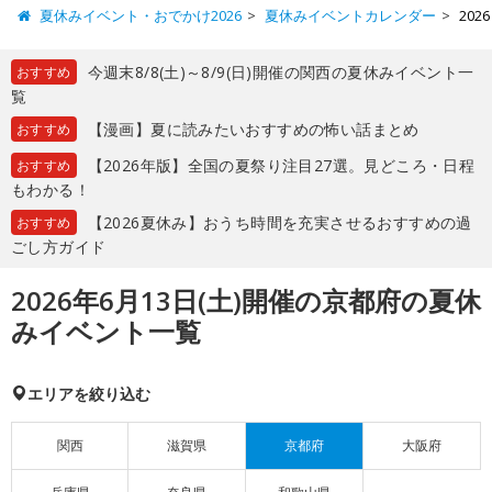
夏休みイベント・おでかけ2026
夏休みイベントカレンダー
20
今週末8/8(土)～8/9(日)開催の関西の夏休みイベント一
おすすめ
覧
【漫画】夏に読みたいおすすめの怖い話まとめ
おすすめ
【2026年版】全国の夏祭り注目27選。見どころ・日程
おすすめ
もわかる！
【2026夏休み】おうち時間を充実させるおすすめの過
おすすめ
ごし方ガイド
2026年6月13日(土)開催の京都府の夏休
みイベント一覧
エリアを絞り込む
関西
滋賀県
京都府
大阪府