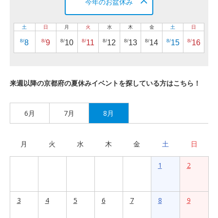
今年のお盆休み
土
日
月
火
水
木
金
土
日
8/
8/
8/
8/
8/
8/
8/
8/
8/
8
9
10
11
12
13
14
15
16
来週以降の京都府の夏休みイベントを探している方はこちら！
6月
7月
8月
月
火
水
木
金
土
日
1
2
3
4
5
6
7
8
9