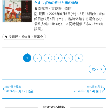
たましずめの祈りと布の物語
京都府・京都市中京区
期間：
2026年6月6日(土)～8月18日(火) ※休
館日は7月4日（土）。臨時休館する場合あり。
最終入館18時30分。※同時開催「布の上の物
語展」
美術展・博物展・展示会
1
2
3
4
5
6
次へ
前の日を見る
次の日を見る
2026年6月12日(金)
2026年6月14日(日)
おすすめ情報