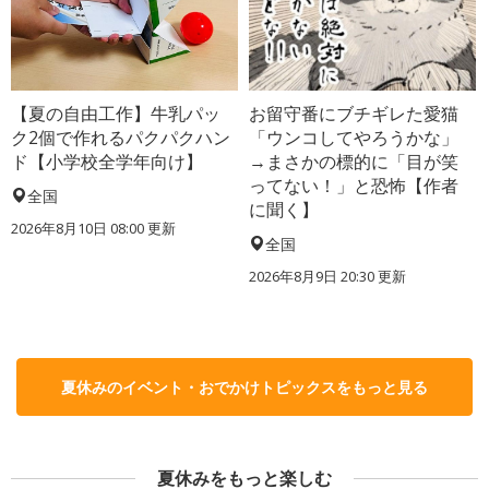
【夏の自由工作】牛乳パッ
お留守番にブチギレた愛猫
ク2個で作れるパクパクハン
「ウンコしてやろうかな」
ド【小学校全学年向け】
→まさかの標的に「目が笑
ってない！」と恐怖【作者
全国
に聞く】
2026年8月10日 08:00
更新
全国
2026年8月9日 20:30
更新
夏休みのイベント・おでかけトピックスをもっと見る
夏休みをもっと楽しむ