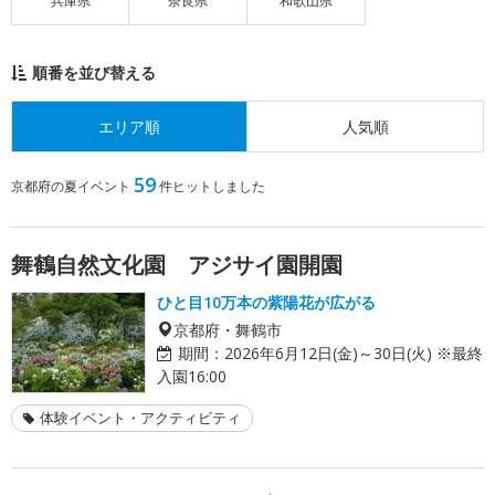
兵庫県
奈良県
和歌山県
順番を並び替える
エリア順
人気順
59
京都府の夏イベント
件ヒットしました
舞鶴自然文化園 アジサイ園開園
ひと目10万本の紫陽花が広がる
京都府・舞鶴市
期間：
2026年6月12日(金)～30日(火) ※最終
入園16:00
体験イベント・アクティビティ