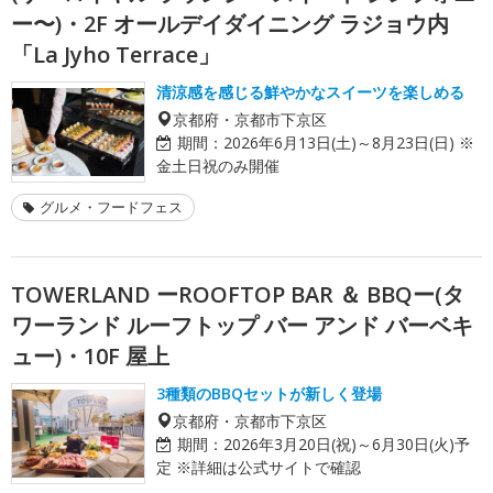
ー〜)・2F オールデイダイニング ラジョウ内
「La Jyho Terrace」
清涼感を感じる鮮やかなスイーツを楽しめる
京都府・京都市下京区
期間：
2026年6月13日(土)～8月23日(日) ※
金土日祝のみ開催
グルメ・フードフェス
TOWERLAND ーROOFTOP BAR ＆ BBQー(タ
ワーランド ルーフトップ バー アンド バーベキ
ュー)・10F 屋上
3種類のBBQセットが新しく登場
京都府・京都市下京区
期間：
2026年3月20日(祝)～6月30日(火)予
定 ※詳細は公式サイトで確認