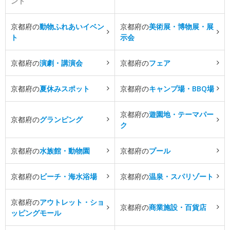
ント
京都府の
動物ふれあいイベン
京都府の
美術展・博物展・展
ト
示会
京都府の
演劇・講演会
京都府の
フェア
京都府の
夏休みスポット
京都府の
キャンプ場・BBQ場
京都府の
遊園地・テーマパー
京都府の
グランピング
ク
京都府の
水族館・動物園
京都府の
プール
京都府の
ビーチ・海水浴場
京都府の
温泉・スパリゾート
京都府の
アウトレット・ショ
京都府の
商業施設・百貨店
ッピングモール