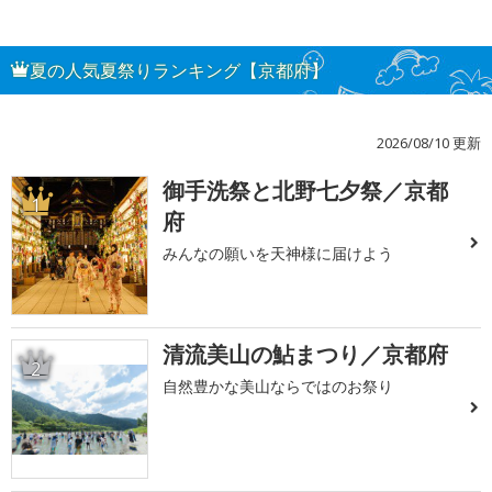
夏の人気夏祭りランキング【京都府】
2026/08/10 更新
御手洗祭と北野七夕祭／京都
1
府
みんなの願いを天神様に届けよう
清流美山の鮎まつり／京都府
2
自然豊かな美山ならではのお祭り