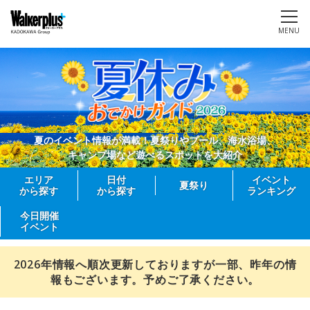
MENU
夏のイベント情報が満載！夏祭りやプール、海水浴場、
キャンプ場など遊べるスポットを大紹介
エリア
日付
イベント
夏祭り
から探す
から探す
ランキング
今日開催
イベント
2026年情報へ順次更新しておりますが一部、昨年の情
報もございます。予めご了承ください。