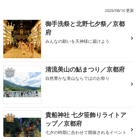
2026/08/10 更新
御手洗祭と北野七夕祭／京都
1
府
みんなの願いを天神様に届けよう
清流美山の鮎まつり／京都府
2
自然豊かな美山ならではのお祭り
貴船神社 七夕笹飾りライトア
3
ップ／京都府
七夕の時期に合わせて開催されるイベント