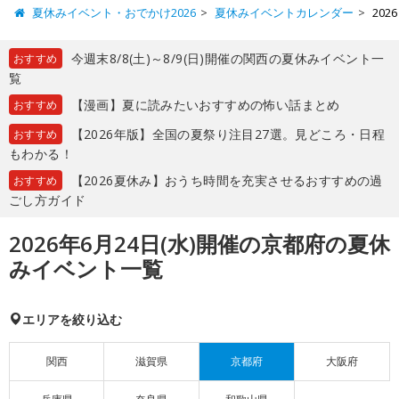
夏休みイベント・おでかけ2026
夏休みイベントカレンダー
20
今週末8/8(土)～8/9(日)開催の関西の夏休みイベント一
おすすめ
覧
【漫画】夏に読みたいおすすめの怖い話まとめ
おすすめ
【2026年版】全国の夏祭り注目27選。見どころ・日程
おすすめ
もわかる！
【2026夏休み】おうち時間を充実させるおすすめの過
おすすめ
ごし方ガイド
2026年6月24日(水)開催の京都府の夏休
みイベント一覧
エリアを絞り込む
関西
滋賀県
京都府
大阪府