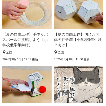
【夏の自由工作】手作りバ
【夏の自由工作】切頂八面
スボールに挑戦しよう【小
体の貯金箱【小学校3年生以
学校低学年向け】
上向け】
全国
全国
2026年8月10日 12:53
更新
2026年8月10日 11:00
更新