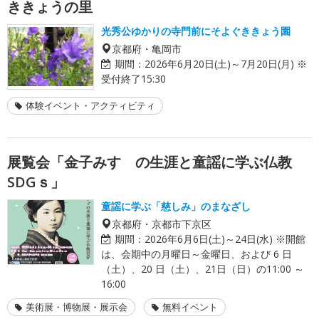
ききょうの里
光秀公ゆかりの寺門前にそよぐききょう園
京都府・亀岡市
期間：
2026年6月20日(土)～7月20日(月) ※
受付終了15:30
体験イベント・アクティビティ
展覧会「金子みすゞの生涯と童謡に学ぶ仏教
SDGｓ」
童謡に学ぶ「慈しみ」のまなざし
京都府・京都市下京区
期間：
2026年6月6日(土)～24日(水) ※開館
は、会期中の月曜日～金曜日、および 6 日
（土）、20 日（土）、21日（日）の11:00 ～
16:00
美術展・博物展・展示会
無料イベント