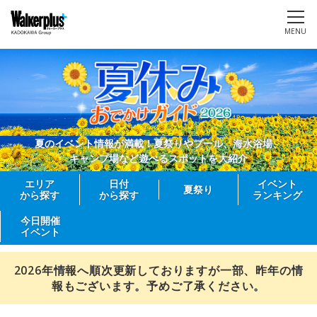
MENU
夏のイベント情報が満載！夏祭りやプール、海水浴場、
キャンプ場など遊べるスポットを大紹介
エリア
日付
イベント
夏祭り
から探す
から探す
ランキング
今日開催
イベント
2026年情報へ順次更新しておりますが一部、昨年の情
報もございます。予めご了承ください。