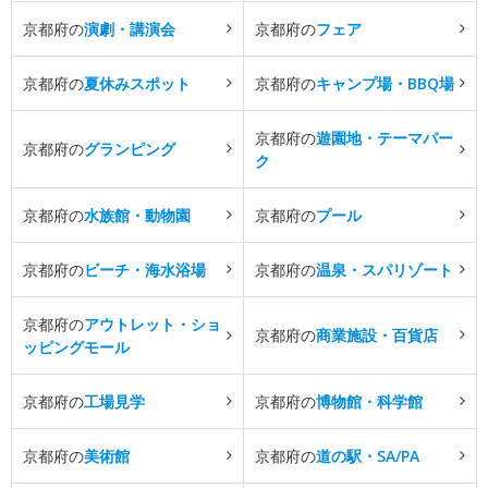
京都府の
演劇・講演会
京都府の
フェア
京都府の
夏休みスポット
京都府の
キャンプ場・BBQ場
京都府の
遊園地・テーマパー
京都府の
グランピング
ク
京都府の
水族館・動物園
京都府の
プール
京都府の
ビーチ・海水浴場
京都府の
温泉・スパリゾート
京都府の
アウトレット・ショ
京都府の
商業施設・百貨店
ッピングモール
京都府の
工場見学
京都府の
博物館・科学館
京都府の
美術館
京都府の
道の駅・SA/PA