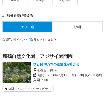
兵庫県
奈良県
和歌山県
順番を並び替える
エリア順
人気順
46
京都府の夏イベント
件ヒットしました
舞鶴自然文化園 アジサイ園開園
ひと目10万本の紫陽花が広がる
京都府・舞鶴市
期間：
2026年6月12日(金)～30日(火) ※最終
入園16:00
体験イベント・アクティビティ