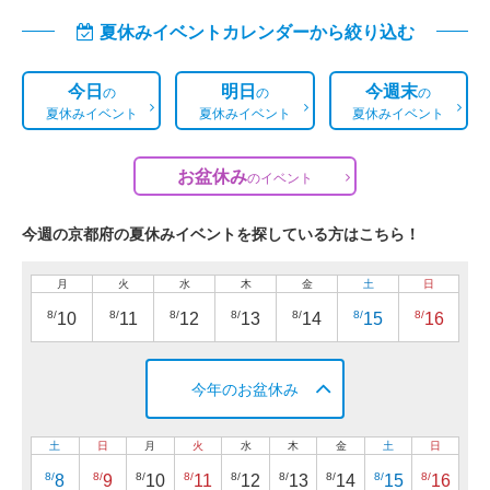
夏休みイベントカレンダーから絞り込む
今日
明日
今週末
の
の
の
夏休みイベント
夏休みイベント
夏休みイベント
お盆休み
の
イベント
今週の京都府の夏休みイベントを探している方はこちら！
月
火
水
木
金
土
日
8/
8/
8/
8/
8/
8/
8/
10
11
12
13
14
15
16
今年のお盆休み
土
日
月
火
水
木
金
土
日
8/
8/
8/
8/
8/
8/
8/
8/
8/
8
9
10
11
12
13
14
15
16