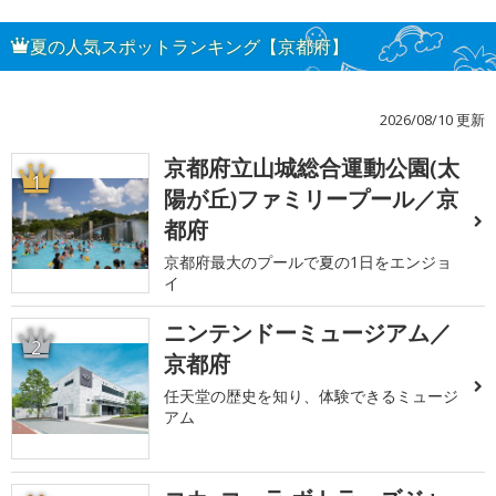
夏の人気スポットランキング【京都府】
2026/08/10 更新
京都府立山城総合運動公園(太
1
陽が丘)ファミリープール／京
都府
京都府最大のプールで夏の1日をエンジョ
イ
ニンテンドーミュージアム／
2
京都府
任天堂の歴史を知り、体験できるミュージ
アム