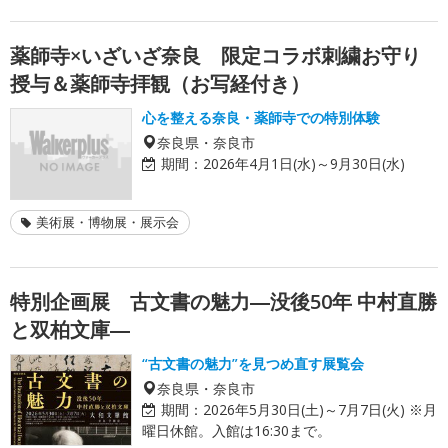
薬師寺×いざいざ奈良 限定コラボ刺繍お守り
授与＆薬師寺拝観（お写経付き）
心を整える奈良・薬師寺での特別体験
奈良県・奈良市
期間：
2026年4月1日(水)～9月30日(水)
美術展・博物展・展示会
特別企画展 古文書の魅力―没後50年 中村直勝
と双柏文庫―
“古文書の魅力”を見つめ直す展覧会
奈良県・奈良市
期間：
2026年5月30日(土)～7月7日(火) ※月
曜日休館。入館は16:30まで。