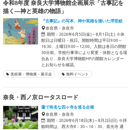
令和8年度 奈良大学博物館企画展示「古事記を
描く―神と英雄の物語」
『古事記』の写本、神や英雄を描いた浮世絵
奈良県・奈良市
期間：
2026年6月5日(金)～8月1日(土) ※休
館日は日曜日・祝日。開館時間は平日9:00～
16:30、土曜日9:00～12:00。入館は各日の閉館
30分前。学校行事等により変更・休館となる場
合あり、奈良大学博物館HPの開館カレンダー
とお知らせを確認。
美術展・博物展・展示会
無料イベント
奈良・西ノ京ロータスロード
蓮で有名な四ヶ寺を巡る企画
奈良県・奈良市
期間：
2026年6月18日(木)～8月2日(日) ※拝
観時間は、西大寺8：30～16：30、喜光寺 通