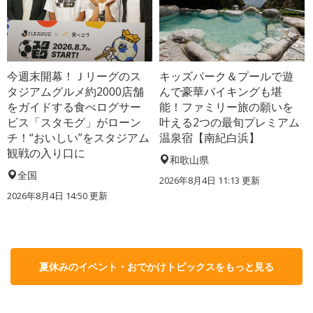
今週末開幕！Ｊリーグのス
キッズパーク＆プールで遊
タジアムグルメ約2000店舗
んで豪華バイキングも堪
をガイドする食べログサー
能！ファミリー旅の願いを
ビス「スタモグ」がローン
叶える2つの最旬プレミアム
チ！“おいしい”をスタジアム
温泉宿【南紀白浜】
観戦の入り口に
和歌山県
全国
2026年8月4日 11:13
更新
2026年8月4日 14:50
更新
夏休みのイベント・おでかけトピックスをもっと見る