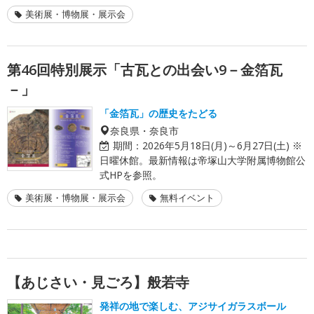
美術展・博物展・展示会
第46回特別展示「古瓦との出会い9－金箔瓦
－」
「金箔瓦」の歴史をたどる
奈良県・奈良市
期間：
2026年5月18日(月)～6月27日(土) ※
日曜休館。最新情報は帝塚山大学附属博物館公
式HPを参照。
美術展・博物展・展示会
無料イベント
【あじさい・見ごろ】般若寺
発祥の地で楽しむ、アジサイガラスボール