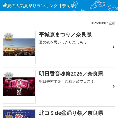
夏の人気夏祭りランキング【奈良県】
2026/08/07 更新
平城京まつり／奈良県
1
夏の夜を思いっきり楽しもう
明日香音魂祭2026／奈良県
2
明日香村で楽しむ和太鼓フェス！
北コミde盆踊り祭／奈良県
3