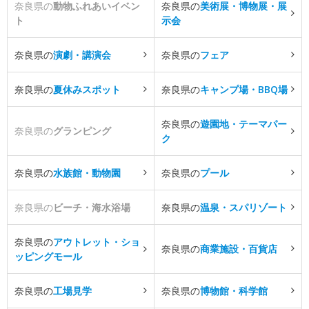
奈良県の
動物ふれあいイベン
奈良県の
美術展・博物展・展
ト
示会
奈良県の
演劇・講演会
奈良県の
フェア
奈良県の
夏休みスポット
奈良県の
キャンプ場・BBQ場
奈良県の
遊園地・テーマパー
奈良県の
グランピング
ク
奈良県の
水族館・動物園
奈良県の
プール
奈良県の
ビーチ・海水浴場
奈良県の
温泉・スパリゾート
奈良県の
アウトレット・ショ
奈良県の
商業施設・百貨店
ッピングモール
奈良県の
工場見学
奈良県の
博物館・科学館