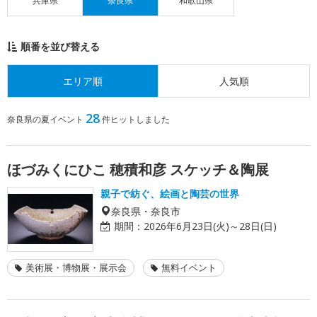
兵庫県
奈良県
和歌山県
順番を並び替える
エリア順
人気順
28
奈良県の夏イベント
件ヒットしました
ほづみくにひこ 穂積和彦 スケッチ＆陶展
親子で紡ぐ、絵画と陶芸の世界
奈良県・奈良市
期間：
2026年6月23日(火)～28日(日)
美術展・博物展・展示会
無料イベント