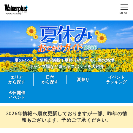
MENU
夏のイベント情報が満載！夏祭りやプール、海水浴場、
キャンプ場など遊べるスポットを大紹介
エリア
日付
イベント
夏祭り
から探す
から探す
ランキング
今日開催
イベント
2026年情報へ順次更新しておりますが一部、昨年の情
報もございます。予めご了承ください。