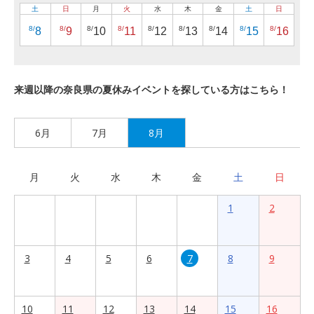
土
日
月
火
水
木
金
土
日
8/
8/
8/
8/
8/
8/
8/
8/
8/
8
9
10
11
12
13
14
15
16
来週以降の奈良県の夏休みイベントを探している方はこちら！
6月
7月
8月
月
火
水
木
金
土
日
1
2
3
4
5
6
7
8
9
10
11
12
13
14
15
16