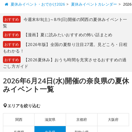
夏休みイベント・おでかけ2026
夏休みイベントカレンダー
20
今週末8/8(土)～8/9(日)開催の関西の夏休みイベント一
おすすめ
覧
【漫画】夏に読みたいおすすめの怖い話まとめ
おすすめ
【2026年版】全国の夏祭り注目27選。見どころ・日程
おすすめ
もわかる！
【2026夏休み】おうち時間を充実させるおすすめの過
おすすめ
ごし方ガイド
2026年6月24日(水)開催の奈良県の夏休
みイベント一覧
エリアを絞り込む
関西
滋賀県
京都府
大阪府