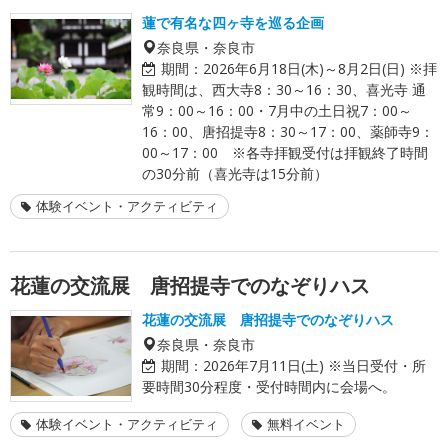
蓮で有名な四ヶ寺を巡る企画
奈良県・奈良市
期間：
2026年6月18日(木)～8月2日(日) ※拝
観時間は、西大寺8：30～16：30、喜光寺 通
常9：00～16：00・7月中の土日祝7：00～
16：00、唐招提寺8：30～17：00、薬師寺9：
00～17：00 ※各寺拝観受付は拝観終了時間
の30分前（喜光寺は15分前）
体験イベント・アクティビティ
花蓮の交流展 唐招提寺でのなぞりハス
花蓮の交流展 唐招提寺でのなぞりハス
奈良県・奈良市
期間：
2026年7月11日(土) ※当日受付・所
要時間30分程度・受付時間内に会場へ。
体験イベント・アクティビティ
無料イベント