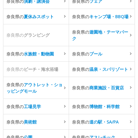
奈良県の
演劇・講演会
奈良県の
フェア
奈良県の
夏休みスポット
奈良県の
キャンプ場・BBQ場
奈良県の
遊園地・テーマパー
奈良県の
グランピング
ク
奈良県の
水族館・動物園
奈良県の
プール
奈良県の
ビーチ・海水浴場
奈良県の
温泉・スパリゾート
奈良県の
アウトレット・ショ
奈良県の
商業施設・百貨店
ッピングモール
奈良県の
工場見学
奈良県の
博物館・科学館
奈良県の
美術館
奈良県の
道の駅・SA/PA
奈良県の
公園
奈良県の
アスレチック