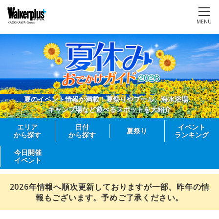
MENU
夏のイベント情報が満載！夏祭りやプール、海水浴場、
キャンプ場など遊べるスポットを大紹介
エリア
日付
イベント
夏祭り
から探す
から探す
ランキング
今日開催
イベント
2026年情報へ順次更新しておりますが一部、昨年の情
報もございます。予めご了承ください。