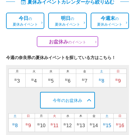
夏休みイベントカレンダーから絞り込む
今日
明日
今週末
の
の
の
夏休みイベント
夏休みイベント
夏休みイベント
お盆休み
の
イベント
今週の奈良県の夏休みイベントを探している方はこちら！
月
火
水
木
金
土
日
8/
8/
8/
8/
8/
8/
8/
3
4
5
6
7
8
9
今年のお盆休み
土
日
月
火
水
木
金
土
日
8/
8/
8/
8/
8/
8/
8/
8/
8/
8
9
10
11
12
13
14
15
16