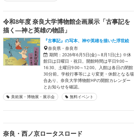
令和8年度 奈良大学博物館企画展示「古事記を
描く―神と英雄の物語」
『古事記』の写本、神や英雄を描いた浮世絵
奈良県・奈良市
期間：
2026年6月5日(金)～8月1日(土) ※休
館日は日曜日・祝日。開館時間は平日9:00～
16:30、土曜日9:00～12:00。入館は各日の閉館
30分前。学校行事等により変更・休館となる場
合あり、奈良大学博物館HPの開館カレンダー
とお知らせを確認。
美術展・博物展・展示会
無料イベント
奈良・西ノ京ロータスロード