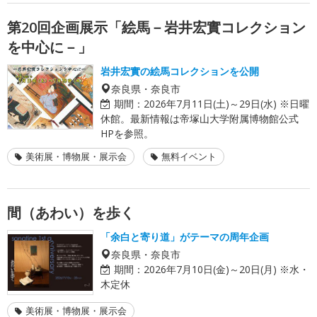
第20回企画展示「絵馬－岩井宏實コレクション
を中心に－」
岩井宏實の絵馬コレクションを公開
奈良県・奈良市
期間：
2026年7月11日(土)～29日(水) ※日曜
休館。最新情報は帝塚山大学附属博物館公式
HPを参照。
美術展・博物展・展示会
無料イベント
間（あわい）を歩く
「余白と寄り道」がテーマの周年企画
奈良県・奈良市
期間：
2026年7月10日(金)～20日(月) ※水・
木定休
美術展・博物展・展示会