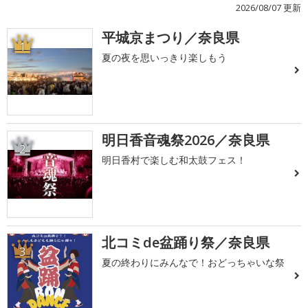
2026/08/07 更新
平城京まつり／奈良県
1
夏の夜を思いっきり楽しもう
明日香音魂祭2026／奈良県
2
明日香村で楽しむ和太鼓フェス！
北コミde盆踊り祭／奈良県
3
夏の終わりにみんなで！おどっちゃいな祭