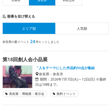
兵庫県
奈良県
和歌山県
順番を並び替える
エリア順
人気順
24
奈良県の夏イベント
件ヒットしました
第18回創人会小品展
「人をテーマにした作品約50点が集結
奈良県・奈良市
期間：
2026年7月7日(火)～12日(日) ※最終
日は16時まで。
美術展・博物展・展示会
無料イベント