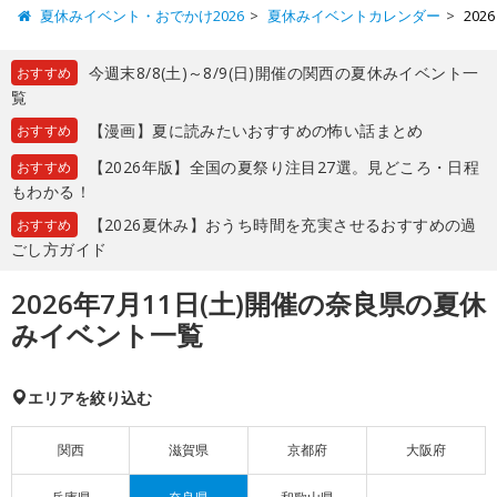
夏休みイベント・おでかけ2026
夏休みイベントカレンダー
20
今週末8/8(土)～8/9(日)開催の関西の夏休みイベント一
おすすめ
覧
【漫画】夏に読みたいおすすめの怖い話まとめ
おすすめ
【2026年版】全国の夏祭り注目27選。見どころ・日程
おすすめ
もわかる！
【2026夏休み】おうち時間を充実させるおすすめの過
おすすめ
ごし方ガイド
2026年7月11日(土)開催の奈良県の夏休
みイベント一覧
エリアを絞り込む
関西
滋賀県
京都府
大阪府