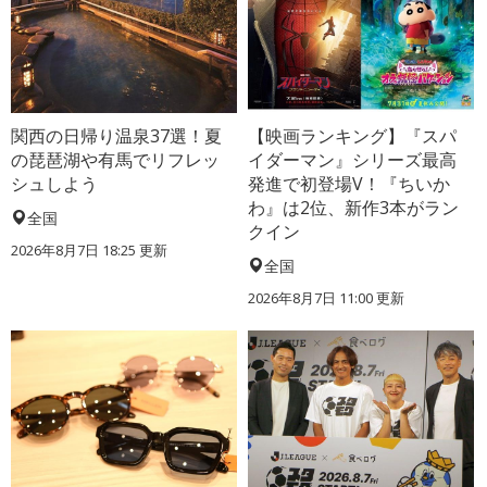
関西の日帰り温泉37選！夏
【映画ランキング】『スパ
の琵琶湖や有馬でリフレッ
イダーマン』シリーズ最高
シュしよう
発進で初登場V！『ちいか
わ』は2位、新作3本がラン
全国
クイン
2026年8月7日 18:25
更新
全国
2026年8月7日 11:00
更新