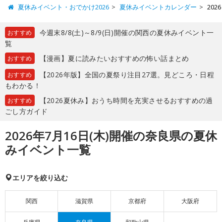
夏休みイベント・おでかけ2026
夏休みイベントカレンダー
20
今週末8/8(土)～8/9(日)開催の関西の夏休みイベント一
おすすめ
覧
【漫画】夏に読みたいおすすめの怖い話まとめ
おすすめ
【2026年版】全国の夏祭り注目27選。見どころ・日程
おすすめ
もわかる！
【2026夏休み】おうち時間を充実させるおすすめの過
おすすめ
ごし方ガイド
2026年7月16日(木)開催の奈良県の夏休
みイベント一覧
エリアを絞り込む
関西
滋賀県
京都府
大阪府