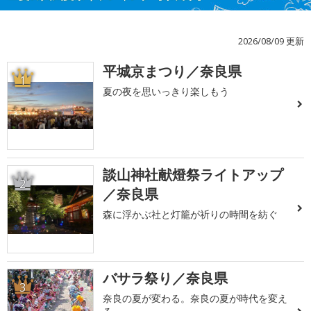
2026/08/09 更新
平城京まつり／奈良県
1
夏の夜を思いっきり楽しもう
談山神社献燈祭ライトアップ
2
／奈良県
森に浮かぶ社と灯籠が祈りの時間を紡ぐ
バサラ祭り／奈良県
3
奈良の夏が変わる。奈良の夏が時代を変え