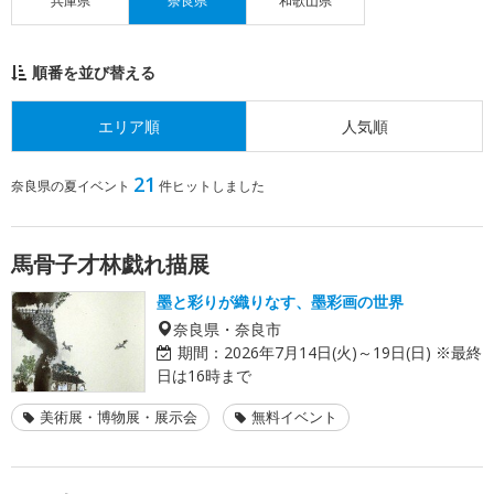
兵庫県
奈良県
和歌山県
順番を並び替える
エリア順
人気順
21
奈良県の夏イベント
件ヒットしました
馬骨子才林戯れ描展
墨と彩りが織りなす、墨彩画の世界
奈良県・奈良市
期間：
2026年7月14日(火)～19日(日) ※最終
日は16時まで
美術展・博物展・展示会
無料イベント