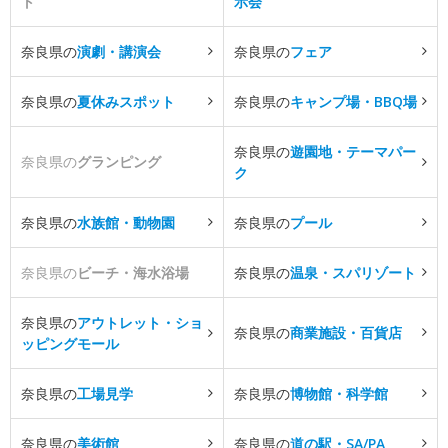
ト
示会
奈良県の
演劇・講演会
奈良県の
フェア
奈良県の
夏休みスポット
奈良県の
キャンプ場・BBQ場
奈良県の
遊園地・テーマパー
奈良県の
グランピング
ク
奈良県の
水族館・動物園
奈良県の
プール
奈良県の
ビーチ・海水浴場
奈良県の
温泉・スパリゾート
奈良県の
アウトレット・ショ
奈良県の
商業施設・百貨店
ッピングモール
奈良県の
工場見学
奈良県の
博物館・科学館
奈良県の
美術館
奈良県の
道の駅・SA/PA