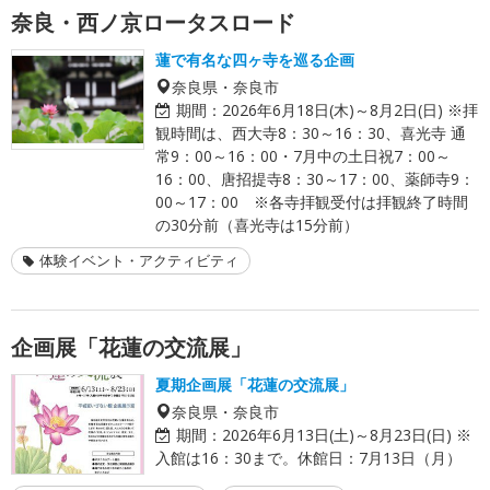
奈良・西ノ京ロータスロード
蓮で有名な四ヶ寺を巡る企画
奈良県・奈良市
期間：
2026年6月18日(木)～8月2日(日) ※拝
観時間は、西大寺8：30～16：30、喜光寺 通
常9：00～16：00・7月中の土日祝7：00～
16：00、唐招提寺8：30～17：00、薬師寺9：
00～17：00 ※各寺拝観受付は拝観終了時間
の30分前（喜光寺は15分前）
体験イベント・アクティビティ
企画展「花蓮の交流展」
夏期企画展「花蓮の交流展」
奈良県・奈良市
期間：
2026年6月13日(土)～8月23日(日) ※
入館は16：30まで。休館日：7月13日（月）