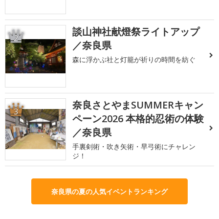
談山神社献燈祭ライトアップ
2
／奈良県
森に浮かぶ社と灯籠が祈りの時間を紡ぐ
奈良さとやまSUMMERキャン
3
ペーン2026 本格的忍術の体験
／奈良県
手裏剣術・吹き矢術・早弓術にチャレン
ジ！
奈良県の夏の人気イベントランキング