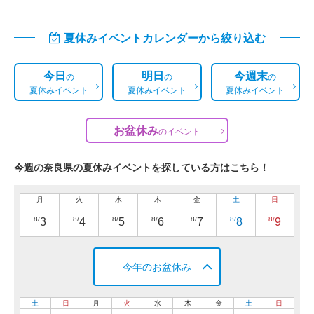
夏休みイベントカレンダーから絞り込む
今日
明日
今週末
の
の
の
夏休みイベント
夏休みイベント
夏休みイベント
お盆休み
の
イベント
今週の奈良県の夏休みイベントを探している方はこちら！
月
火
水
木
金
土
日
8/
8/
8/
8/
8/
8/
8/
3
4
5
6
7
8
9
今年のお盆休み
土
日
月
火
水
木
金
土
日