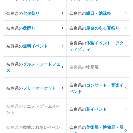
奈良県の
七夕祭り
奈良県の
縁日・納涼祭
奈良県の
盆踊り
奈良県の
屋台のある夏祭り
奈良県の
体験イベント・アク
奈良県の
無料イベント
ティビティ
奈良県の
グルメ・フードフェ
奈良県の
物産展
ス
奈良県の
コンサート・音楽イ
奈良県の
フリーマーケット
ベント
奈良県の
アニメ・ゲームイベ
奈良県の
花イベント
ント
奈良県の
動物ふれあいイベン
奈良県の
美術展・博物展・展