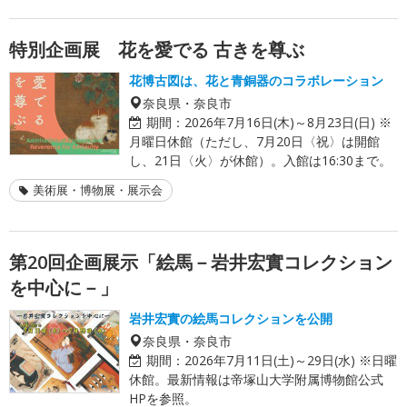
特別企画展 花を愛でる 古きを尊ぶ
花博古図は、花と青銅器のコラボレーション
奈良県・奈良市
期間：
2026年7月16日(木)～8月23日(日) ※
月曜日休館（ただし、7月20日〈祝〉は開館
し、21日〈火〉が休館）。入館は16:30まで。
美術展・博物展・展示会
第20回企画展示「絵馬－岩井宏實コレクション
を中心に－」
岩井宏實の絵馬コレクションを公開
奈良県・奈良市
期間：
2026年7月11日(土)～29日(水) ※日曜
休館。最新情報は帝塚山大学附属博物館公式
HPを参照。