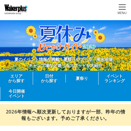
MENU
夏のイベント情報が満載！夏祭りやプール、海水浴場、
キャンプ場など遊べるスポットを大紹介
エリア
日付
イベント
夏祭り
から探す
から探す
ランキング
今日開催
イベント
2026年情報へ順次更新しておりますが一部、昨年の情
報もございます。予めご了承ください。