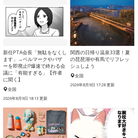
新任PTA会長「無駄をなくし
関西の日帰り温泉33選！夏
ます」→ベルマークやバザ
の琵琶湖や有馬でリフレッ
ーを即廃止!?爆速で終わる会
シュしよう
議に「有能すぎる」【作者
全国
に聞く】
2026年8月9日 17:28
更新
全国
2026年8月9日 18:13
更新