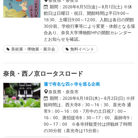
期間：
2026年6月5日(金)～8月1日(土) ※休
館日は日曜日・祝日。開館時間は平日9:00～
16:30、土曜日9:00～12:00。入館は各日の閉館
30分前。学校行事等により変更・休館となる場
合あり、奈良大学博物館HPの開館カレンダー
とお知らせを確認。
美術展・博物展・展示会
無料イベント
奈良・西ノ京ロータスロード
蓮で有名な四ヶ寺を巡る企画
奈良県・奈良市
期間：
2026年6月18日(木)～8月2日(日) ※拝
観時間は、西大寺8：30～16：30、喜光寺 通
常9：00～16：00・7月中の土日祝7：00～
16：00、唐招提寺8：30～17：00、薬師寺9：
00～17：00 ※各寺拝観受付は拝観終了時間
の30分前（喜光寺は15分前）