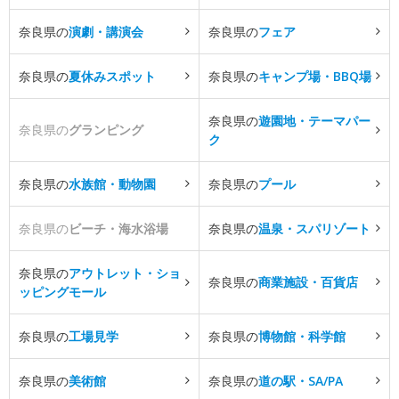
奈良県の
演劇・講演会
奈良県の
フェア
奈良県の
夏休みスポット
奈良県の
キャンプ場・BBQ場
奈良県の
遊園地・テーマパー
奈良県の
グランピング
ク
奈良県の
水族館・動物園
奈良県の
プール
奈良県の
ビーチ・海水浴場
奈良県の
温泉・スパリゾート
奈良県の
アウトレット・ショ
奈良県の
商業施設・百貨店
ッピングモール
奈良県の
工場見学
奈良県の
博物館・科学館
奈良県の
美術館
奈良県の
道の駅・SA/PA