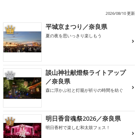
2026/08/10 更新
平城京まつり／奈良県
1
夏の夜を思いっきり楽しもう
談山神社献燈祭ライトアップ
2
／奈良県
森に浮かぶ社と灯籠が祈りの時間を紡ぐ
明日香音魂祭2026／奈良県
3
明日香村で楽しむ和太鼓フェス！