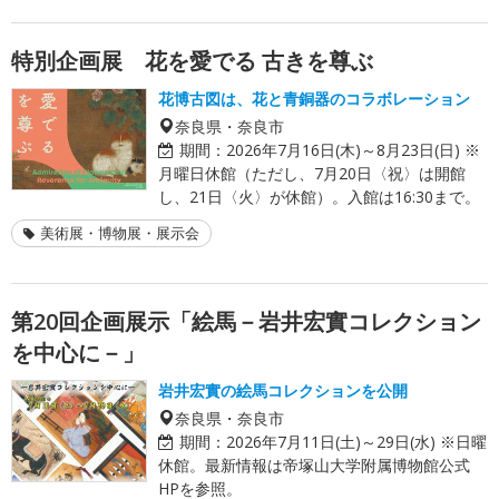
特別企画展 花を愛でる 古きを尊ぶ
花博古図は、花と青銅器のコラボレーション
奈良県・奈良市
期間：
2026年7月16日(木)～8月23日(日) ※
月曜日休館（ただし、7月20日〈祝〉は開館
し、21日〈火〉が休館）。入館は16:30まで。
美術展・博物展・展示会
第20回企画展示「絵馬－岩井宏實コレクション
を中心に－」
岩井宏實の絵馬コレクションを公開
奈良県・奈良市
期間：
2026年7月11日(土)～29日(水) ※日曜
休館。最新情報は帝塚山大学附属博物館公式
HPを参照。