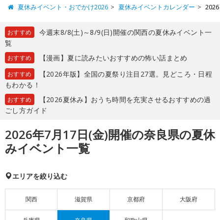
夏休みイベント・おでかけ2026
夏休みイベントカレンダー
20
今週末8/8(土)～8/9(日)開催の関西の夏休みイベント一
おすすめ
覧
【漫画】夏に読みたいおすすめの怖い話まとめ
おすすめ
【2026年版】全国の夏祭り注目27選。見どころ・日程
おすすめ
もわかる！
【2026夏休み】おうち時間を充実させるおすすめの過
おすすめ
ごし方ガイド
2026年7月17日(金)開催の奈良県の夏休
みイベント一覧
エリアを絞り込む
関西
滋賀県
京都府
大阪府