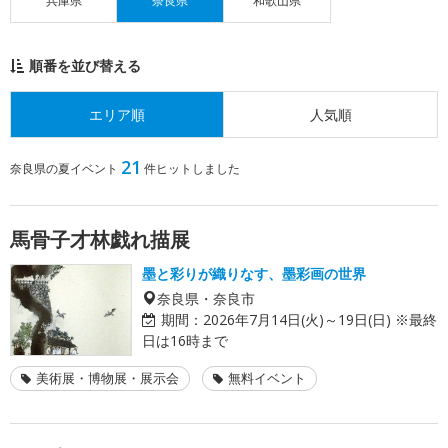
兵庫県
奈良県
和歌山県
順番を並び替える
エリア順
人気順
21
奈良県の夏イベント
件ヒットしました
馬骨子才林戯れ描展
墨と彩りが織りなす、墨彩画の世界
奈良県・奈良市
期間：
2026年7月14日(火)～19日(日) ※最終
日は16時まで
美術展・博物展・展示会
無料イベント