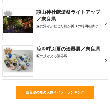
談山神社献燈祭ライトアップ
2
／奈良県
森に浮かぶ社と灯籠が祈りの時間を紡ぐ
涼を呼ぶ夏の酒器展／奈良県
3
匠の技が光る酒器展
奈良県の夏の人気イベントランキング