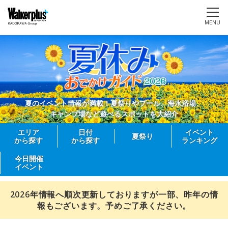
MENU
夏のイベント情報が満載！夏祭りやプール、海水浴場、
キャンプ場など遊べるスポットを大紹介
エリア
日付
イベント
夏祭り
から探す
から探す
ランキング
今日開催
イベント
2026年情報へ順次更新しておりますが一部、昨年の情
報もございます。予めご了承ください。