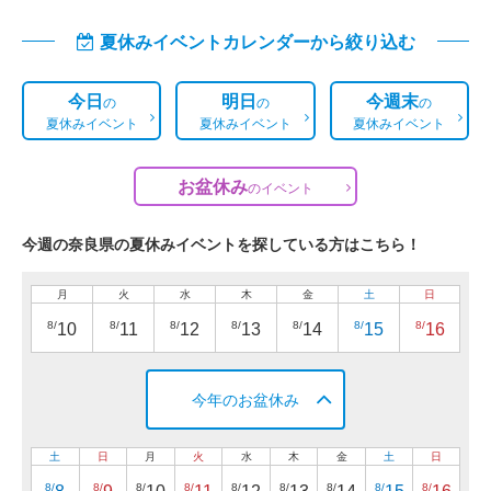
夏休みイベントカレンダーから絞り込む
今日
明日
今週末
の
の
の
夏休みイベント
夏休みイベント
夏休みイベント
お盆休み
の
イベント
今週の奈良県の夏休みイベントを探している方はこちら！
月
火
水
木
金
土
日
8/
8/
8/
8/
8/
8/
8/
10
11
12
13
14
15
16
今年のお盆休み
土
日
月
火
水
木
金
土
日
8/
8/
8/
8/
8/
8/
8/
8/
8/