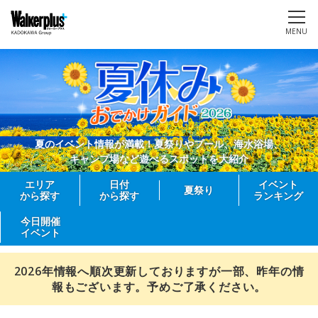
MENU
夏のイベント情報が満載！夏祭りやプール、海水浴場、
キャンプ場など遊べるスポットを大紹介
エリア
日付
イベント
夏祭り
から探す
から探す
ランキング
今日開催
イベント
2026年情報へ順次更新しておりますが一部、昨年の情
報もございます。予めご了承ください。