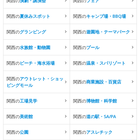
関西の
演劇・講演会
関西の
フェア
関西の
夏休みスポット
関西の
キャンプ場・BBQ場
関西の
グランピング
関西の
遊園地・テーマパーク
関西の
水族館・動物園
関西の
プール
関西の
ビーチ・海水浴場
関西の
温泉・スパリゾート
関西の
アウトレット・ショッ
関西の
商業施設・百貨店
ピングモール
関西の
工場見学
関西の
博物館・科学館
関西の
美術館
関西の
道の駅・SA/PA
関西の
公園
関西の
アスレチック