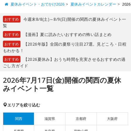
夏休みイベント・おでかけ2026
夏休みイベントカレンダー
20
今週末8/8(土)～8/9(日)開催の関西の夏休みイベント一
おすすめ
覧
【漫画】夏に読みたいおすすめの怖い話まとめ
おすすめ
【2026年版】全国の夏祭り注目27選。見どころ・日程
おすすめ
もわかる！
【2026夏休み】おうち時間を充実させるおすすめの過
おすすめ
ごし方ガイド
2026年7月17日(金)開催の関西の夏休
みイベント一覧
エリアを絞り込む
関西
滋賀県
京都府
大阪府