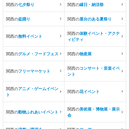
関西の
七夕祭り
関西の
縁日・納涼祭
関西の
盆踊り
関西の
屋台のある夏祭り
関西の
体験イベント・アクテ
関西の
無料イベント
ィビティ
関西の
グルメ・フードフェス
関西の
物産展
関西の
コンサート・音楽イベ
関西の
フリーマーケット
ント
関西の
アニメ・ゲームイベン
関西の
花イベント
ト
関西の
美術展・博物展・展示
関西の
動物ふれあいイベント
会