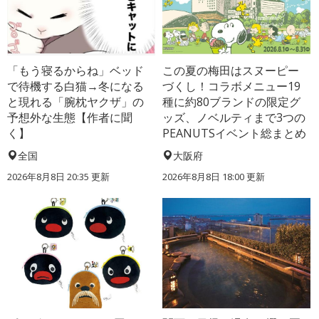
「もう寝るからね」ベッド
この夏の梅田はスヌーピー
で待機する白猫→冬になる
づくし！コラボメニュー19
と現れる「腕枕ヤクザ」の
種に約80ブランドの限定グ
予想外な生態【作者に聞
ッズ、ノベルティまで3つの
く】
PEANUTSイベント総まとめ
全国
大阪府
2026年8月8日 20:35
更新
2026年8月8日 18:00
更新