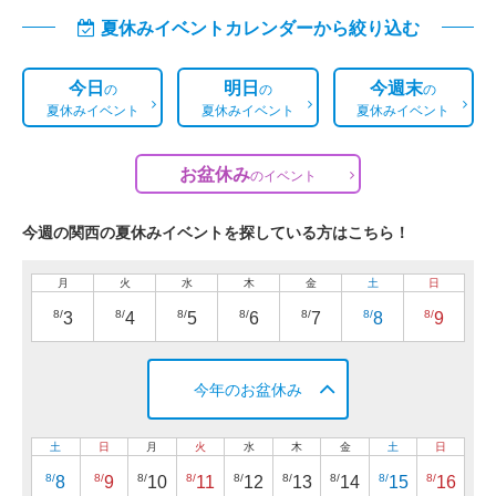
夏休みイベントカレンダーから絞り込む
今日
明日
今週末
の
の
の
夏休みイベント
夏休みイベント
夏休みイベント
お盆休み
の
イベント
今週の関西の夏休みイベントを探している方はこちら！
月
火
水
木
金
土
日
8/
8/
8/
8/
8/
8/
8/
3
4
5
6
7
8
9
今年のお盆休み
土
日
月
火
水
木
金
土
日
8/
8/
8/
8/
8/
8/
8/
8/
8/
8
9
10
11
12
13
14
15
16