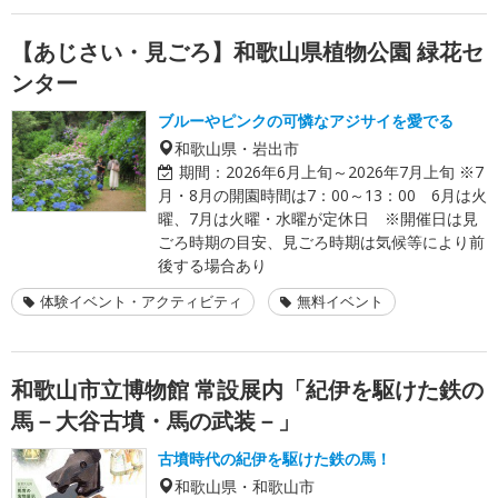
【あじさい・見ごろ】和歌山県植物公園 緑花セ
ンター
ブルーやピンクの可憐なアジサイを愛でる
和歌山県・岩出市
期間：
2026年6月上旬～2026年7月上旬 ※7
月・8月の開園時間は7：00～13：00 6月は火
曜、7月は火曜・水曜が定休日 ※開催日は見
ごろ時期の目安、見ごろ時期は気候等により前
後する場合あり
体験イベント・アクティビティ
無料イベント
和歌山市立博物館 常設展内「紀伊を駆けた鉄の
馬－大谷古墳・馬の武装－」
古墳時代の紀伊を駆けた鉄の馬！
和歌山県・和歌山市