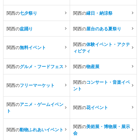
関西の
七夕祭り
関西の
縁日・納涼祭
関西の
盆踊り
関西の
屋台のある夏祭り
関西の
体験イベント・アクテ
関西の
無料イベント
ィビティ
関西の
グルメ・フードフェス
関西の
物産展
関西の
コンサート・音楽イベ
関西の
フリーマーケット
ント
関西の
アニメ・ゲームイベン
関西の
花イベント
ト
関西の
美術展・博物展・展示
関西の
動物ふれあいイベント
会