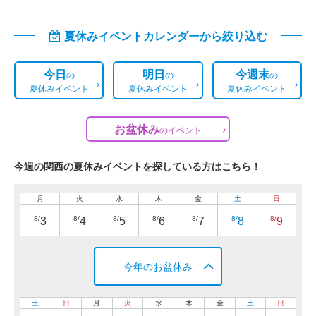
夏休みイベントカレンダーから絞り込む
今日
明日
今週末
の
の
の
夏休みイベント
夏休みイベント
夏休みイベント
お盆休み
の
イベント
今週の関西の夏休みイベントを探している方はこちら！
月
火
水
木
金
土
日
8/
8/
8/
8/
8/
8/
8/
3
4
5
6
7
8
9
今年のお盆休み
土
日
月
火
水
木
金
土
日