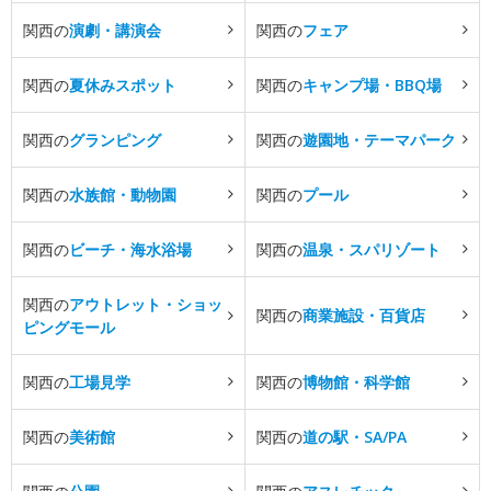
関西の
演劇・講演会
関西の
フェア
関西の
夏休みスポット
関西の
キャンプ場・BBQ場
関西の
グランピング
関西の
遊園地・テーマパーク
関西の
水族館・動物園
関西の
プール
関西の
ビーチ・海水浴場
関西の
温泉・スパリゾート
関西の
アウトレット・ショッ
関西の
商業施設・百貨店
ピングモール
関西の
工場見学
関西の
博物館・科学館
関西の
美術館
関西の
道の駅・SA/PA