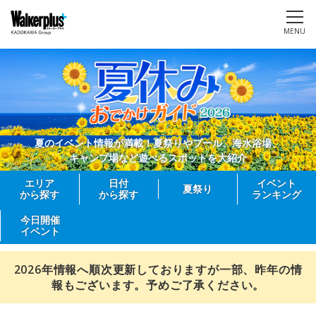
MENU
夏のイベント情報が満載！夏祭りやプール、海水浴場、
キャンプ場など遊べるスポットを大紹介
エリア
日付
イベント
夏祭り
から探す
から探す
ランキング
今日開催
イベント
2026年情報へ順次更新しておりますが一部、昨年の情
報もございます。予めご了承ください。