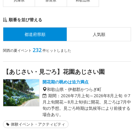
兵庫県
奈良県
和歌山県
順番を並び替える
都道府県順
人気順
232
関西の夏イベント
件ヒットしました
【あじさい・見ごろ】花園あじさい園
開花期の眺めは迫力満点
和歌山県・伊都郡かつらぎ町
期間：
2026年7月上旬～2026年8月上旬 ※7
月上旬開花～8月上旬頃に開花、見ごろは7月中
旬の予想。見ごろ時期は気候等により前後する
場合あり。
体験イベント・アクティビティ