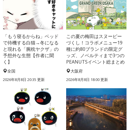
「もう寝るからね」ベッド
この夏の梅田はスヌーピー
で待機する白猫→冬になる
づくし！コラボメニュー19
と現れる「腕枕ヤクザ」の
種に約80ブランドの限定グ
予想外な生態【作者に聞
ッズ、ノベルティまで3つの
く】
PEANUTSイベント総まとめ
全国
大阪府
2026年8月8日 20:35
更新
2026年8月8日 18:00
更新