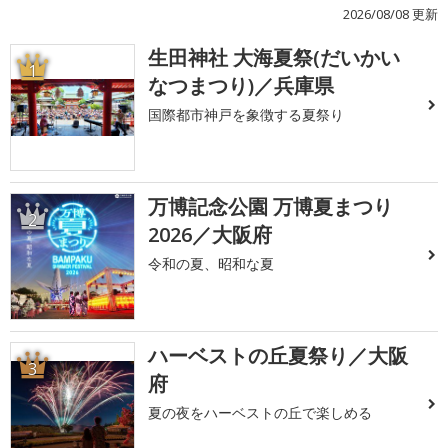
2026/08/08 更新
生田神社 大海夏祭(だいかい
1
なつまつり)／兵庫県
国際都市神戸を象徴する夏祭り
万博記念公園 万博夏まつり
2
2026／大阪府
令和の夏、昭和な夏
ハーベストの丘夏祭り／大阪
3
府
夏の夜をハーベストの丘で楽しめる