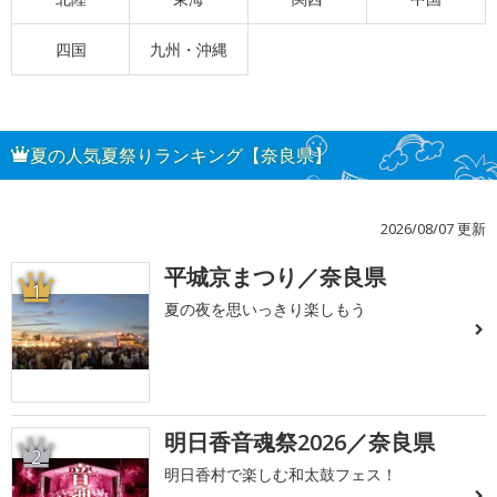
四国
九州・沖縄
夏の人気夏祭りランキング【奈良県】
2026/08/07 更新
平城京まつり／奈良県
1
夏の夜を思いっきり楽しもう
明日香音魂祭2026／奈良県
2
明日香村で楽しむ和太鼓フェス！