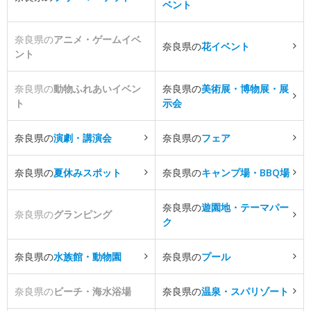
ベント
奈良県の
アニメ・ゲームイベ
奈良県の
花イベント
ント
奈良県の
動物ふれあいイベン
奈良県の
美術展・博物展・展
ト
示会
奈良県の
演劇・講演会
奈良県の
フェア
奈良県の
夏休みスポット
奈良県の
キャンプ場・BBQ場
奈良県の
遊園地・テーマパー
奈良県の
グランピング
ク
奈良県の
水族館・動物園
奈良県の
プール
奈良県の
ビーチ・海水浴場
奈良県の
温泉・スパリゾート