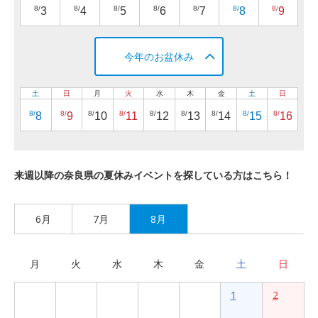
8/
8/
8/
8/
8/
8/
8/
3
4
5
6
7
8
9
今年のお盆休み
土
日
月
火
水
木
金
土
日
8/
8/
8/
8/
8/
8/
8/
8/
8/
8
9
10
11
12
13
14
15
16
来週以降の奈良県の夏休みイベントを探している方はこちら！
6月
7月
8月
月
火
水
木
金
土
日
1
2