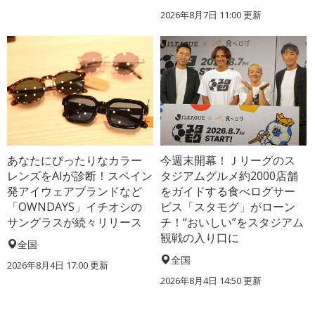
2026年8月7日 11:00
更新
あなたにぴったりなカラー
今週末開幕！Ｊリーグのス
レンズをAIが診断！スペイン
タジアムグルメ約2000店舗
発アイウェアブランドなど
をガイドする食べログサー
「OWNDAYS」イチオシの
ビス「スタモグ」がローン
サングラスが続々リリース
チ！“おいしい”をスタジアム
観戦の入り口に
全国
全国
2026年8月4日 17:00
更新
2026年8月4日 14:50
更新