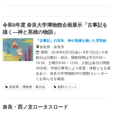
令和8年度 奈良大学博物館企画展示「古事記を
描く―神と英雄の物語」
『古事記』の写本、神や英雄を描いた浮世絵
奈良県・奈良市
期間：
2026年6月5日(金)～8月1日(土) ※休
館日は日曜日・祝日。開館時間は平日9:00～
16:30、土曜日9:00～12:00。入館は各日の閉館
30分前。学校行事等により変更・休館となる場
合あり、奈良大学博物館HPの開館カレンダー
とお知らせを確認。
美術展・博物展・展示会
無料イベント
奈良・西ノ京ロータスロード