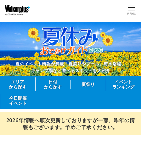
MENU
夏のイベント情報が満載！夏祭りやプール、海水浴場、
キャンプ場など遊べるスポットを大紹介
エリア
日付
イベント
夏祭り
から探す
から探す
ランキング
今日開催
イベント
2026年情報へ順次更新しておりますが一部、昨年の情
報もございます。予めご了承ください。