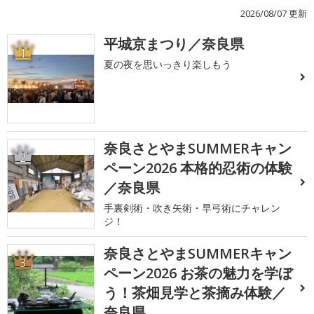
2026/08/07 更新
平城京まつり／奈良県
1
夏の夜を思いっきり楽しもう
奈良さとやまSUMMERキャン
2
ペーン2026 本格的忍術の体験
／奈良県
手裏剣術・吹き矢術・早弓術にチャレン
ジ！
奈良さとやまSUMMERキャン
3
ペーン2026 お茶の魅力を学ぼ
う！茶畑見学と茶摘み体験／
奈良県