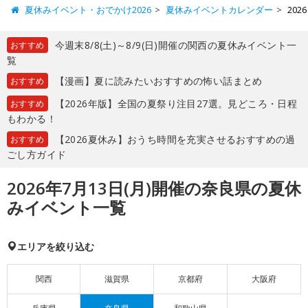
夏休みイベント・おでかけ2026
夏休みイベントカレンダー
20
今週末8/8(土)～8/9(日)開催の関西の夏休みイベント一
おすすめ
覧
【漫画】夏に読みたいおすすめの怖い話まとめ
おすすめ
【2026年版】全国の夏祭り注目27選。見どころ・日程
おすすめ
もわかる！
【2026夏休み】おうち時間を充実させるおすすめの過
おすすめ
ごし方ガイド
2026年7月13日(月)開催の奈良県の夏休
みイベント一覧
エリアを絞り込む
関西
滋賀県
京都府
大阪府