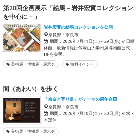
第20回企画展示「絵馬－岩井宏實コレクション
を中心に－」
岩井宏實の絵馬コレクションを公開
奈良県・奈良市
期間：
2026年7月11日(土)～29日(水) ※日曜
休館。最新情報は帝塚山大学附属博物館公式
HPを参照。
美術展・博物展・展示会
無料イベント
間（あわい）を歩く
「余白と寄り道」がテーマの周年企画
奈良県・奈良市
期間：
2026年7月10日(金)～20日(月) ※水・
木定休
美術展・博物展・展示会