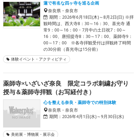
蓮で有名な四ヶ寺を巡る企画
奈良県・奈良市
期間：
2026年6月18日(木)～8月2日(日) ※拝
観時間は、西大寺8：30～16：30、喜光寺 通
常9：00～16：00・7月中の土日祝7：00～
16：00、唐招提寺8：30～17：00、薬師寺9：
00～17：00 ※各寺拝観受付は拝観終了時間
の30分前（喜光寺は15分前）
体験イベント・アクティビティ
薬師寺×いざいざ奈良 限定コラボ刺繍お守り
授与＆薬師寺拝観（お写経付き）
心を整える奈良・薬師寺での特別体験
奈良県・奈良市
期間：
2026年4月1日(水)～9月30日(水)
美術展・博物展・展示会