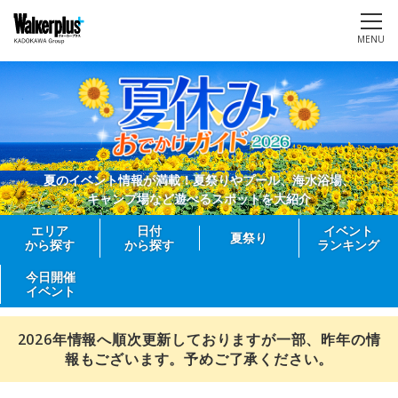
MENU
夏のイベント情報が満載！夏祭りやプール、海水浴場、
キャンプ場など遊べるスポットを大紹介
エリア
日付
イベント
夏祭り
から探す
から探す
ランキング
今日開催
イベント
2026年情報へ順次更新しておりますが一部、昨年の情
報もございます。予めご了承ください。