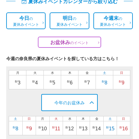
夏休みイベントカレンダーから絞り込む
今日
明日
今週末
の
の
の
夏休みイベント
夏休みイベント
夏休みイベント
お盆休み
の
イベント
今週の奈良県の夏休みイベントを探している方はこちら！
月
火
水
木
金
土
日
8/
8/
8/
8/
8/
8/
8/
3
4
5
6
7
8
9
今年のお盆休み
土
日
月
火
水
木
金
土
日
8/
8/
8/
8/
8/
8/
8/
8/
8/
8
9
10
11
12
13
14
15
16