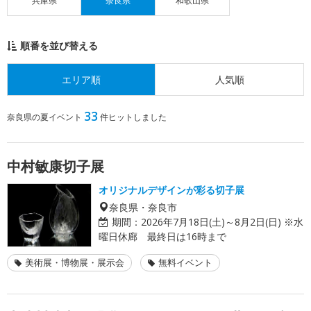
兵庫県
奈良県
和歌山県
順番を並び替える
エリア順
人気順
33
奈良県の夏イベント
件ヒットしました
中村敏康切子展
オリジナルデザインが彩る切子展
奈良県・奈良市
期間：
2026年7月18日(土)～8月2日(日) ※水
曜日休廊 最終日は16時まで
美術展・博物展・展示会
無料イベント