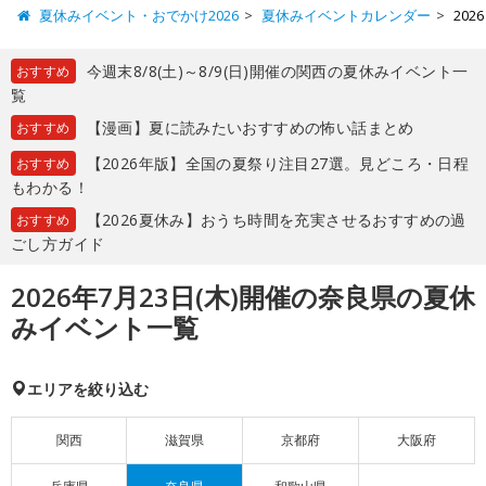
夏休みイベント・おでかけ2026
夏休みイベントカレンダー
20
今週末8/8(土)～8/9(日)開催の関西の夏休みイベント一
おすすめ
覧
【漫画】夏に読みたいおすすめの怖い話まとめ
おすすめ
【2026年版】全国の夏祭り注目27選。見どころ・日程
おすすめ
もわかる！
【2026夏休み】おうち時間を充実させるおすすめの過
おすすめ
ごし方ガイド
2026年7月23日(木)開催の奈良県の夏休
みイベント一覧
エリアを絞り込む
関西
滋賀県
京都府
大阪府