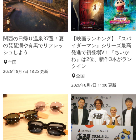
関西の日帰り温泉37選！夏
【映画ランキング】『スパ
の琵琶湖や有馬でリフレッ
イダーマン』シリーズ最高
シュしよう
発進で初登場V！『ちいか
わ』は2位、新作3本がラン
全国
クイン
2026年8月7日 18:25
更新
全国
2026年8月7日 11:00
更新