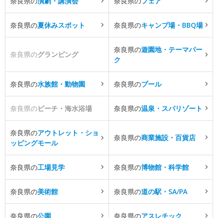
奈良県の
演劇・講演会
奈良県の
フェア
奈良県の
夏休みスポット
奈良県の
キャンプ場・BBQ場
奈良県の
遊園地・テーマパー
奈良県の
グランピング
ク
奈良県の
水族館・動物園
奈良県の
プール
奈良県の
ビーチ・海水浴場
奈良県の
温泉・スパリゾート
奈良県の
アウトレット・ショ
奈良県の
商業施設・百貨店
ッピングモール
奈良県の
工場見学
奈良県の
博物館・科学館
奈良県の
美術館
奈良県の
道の駅・SA/PA
奈良県の
公園
奈良県の
アスレチック