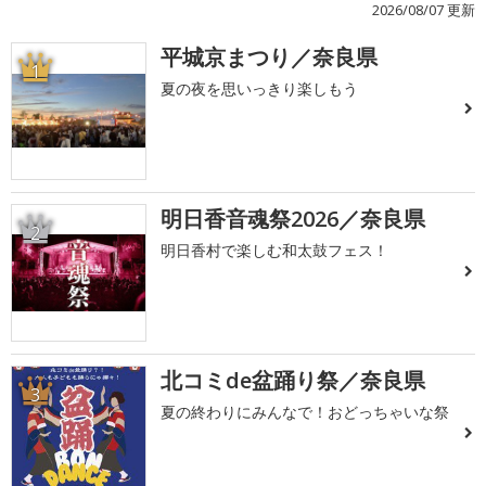
2026/08/07 更新
平城京まつり／奈良県
1
夏の夜を思いっきり楽しもう
明日香音魂祭2026／奈良県
2
明日香村で楽しむ和太鼓フェス！
北コミde盆踊り祭／奈良県
3
夏の終わりにみんなで！おどっちゃいな祭