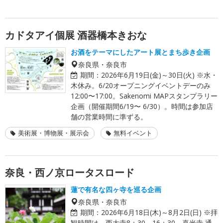
カドタアイ個展 酒器橋本きおな
お酒をテーマにしたアート展とまち歩き企画
奈良県・奈良市
期間：
2026年6月19日(金)～30日(火) ※水・
木休み。6/20オープニングイベントデーのみ
12:00〜17:00。Sakenomi MAPスタンプラリー
企画（開催期間6/19〜 6/30）。時間は参加店
舗の営業時間に準ずる。
美術展・博物展・展示会
無料イベント
奈良・西ノ京ロータスロード
蓮で有名な四ヶ寺を巡る企画
奈良県・奈良市
期間：
2026年6月18日(木)～8月2日(日) ※拝
観時間は、西大寺8：30～16：30、喜光寺 通