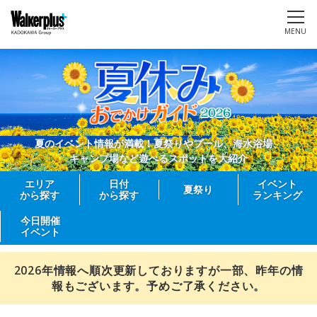
MENU
夏のイベント情報が満載！夏祭りやプール、海水浴場、
キャンプ場など遊べるスポットを大紹介
エリア
日付
イベント
夏祭り
から探す
から探す
ランキング
今日開催
イベント
2026年情報へ順次更新しておりますが一部、昨年の情
報もございます。予めご了承ください。