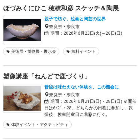
ほづみくにひこ 穂積和彦 スケッチ＆陶展
親子で紡ぐ、絵画と陶芸の世界
奈良県・奈良市
期間：
2026年6月23日(火)～28日(日)
美術展・博物展・展示会
無料イベント
塑像講座「ねんどで鹿づくり」
普段は味わえない体験を、この機会に
奈良県・奈良市
期間：
2026年6月21日(日)・28日(日) ※開催
日は6/21・28。どちらかの日程に参加し、乾
燥後、教室開室日に着彩に行く。
体験イベント・アクティビティ