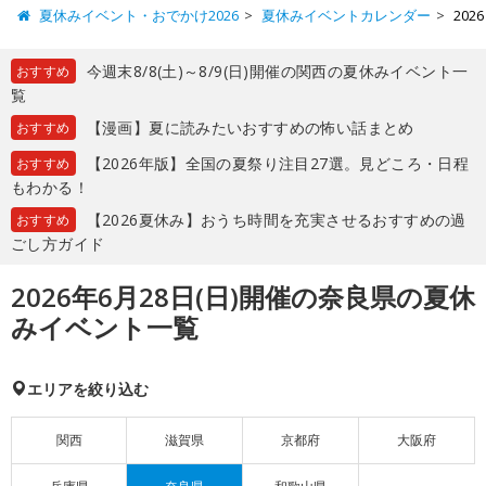
夏休みイベント・おでかけ2026
夏休みイベントカレンダー
20
今週末8/8(土)～8/9(日)開催の関西の夏休みイベント一
おすすめ
覧
【漫画】夏に読みたいおすすめの怖い話まとめ
おすすめ
【2026年版】全国の夏祭り注目27選。見どころ・日程
おすすめ
もわかる！
【2026夏休み】おうち時間を充実させるおすすめの過
おすすめ
ごし方ガイド
2026年6月28日(日)開催の奈良県の夏休
みイベント一覧
エリアを絞り込む
関西
滋賀県
京都府
大阪府