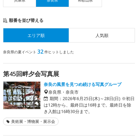
兵庫県
奈良県
和歌山県
順番を並び替える
エリア順
人気順
32
奈良県の夏イベント
件ヒットしました
第45回畔夕会写真展
奈良の風景を見つめ続ける写真グループ
奈良県・奈良市
期間：
2026年6月25日(木)～28日(日) ※初日
は12時から、最終日は16時まで。最終日を除
き入館は16時30分まで。
美術展・博物展・展示会