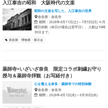
入江泰吉の昭和 大阪時代の文楽
昭和の文楽を写した、入江泰吉の世界
奈良県・奈良市
期間：
2026年4月11日(土)～7月5日(日) ※月
曜日休館（休日の場合は翌平日）。入館は16時
30分まで。
美術展・博物展・展示会
薬師寺×いざいざ奈良 限定コラボ刺繍お守り
授与＆薬師寺拝観（お写経付き）
心を整える奈良・薬師寺での特別体験
奈良県・奈良市
期間：
2026年4月1日(水)～9月30日(水)