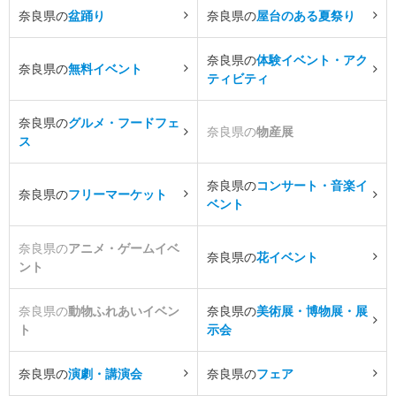
奈良県の
盆踊り
奈良県の
屋台のある夏祭り
奈良県の
体験イベント・アク
奈良県の
無料イベント
ティビティ
奈良県の
グルメ・フードフェ
奈良県の
物産展
ス
奈良県の
コンサート・音楽イ
奈良県の
フリーマーケット
ベント
奈良県の
アニメ・ゲームイベ
奈良県の
花イベント
ント
奈良県の
動物ふれあいイベン
奈良県の
美術展・博物展・展
ト
示会
奈良県の
演劇・講演会
奈良県の
フェア