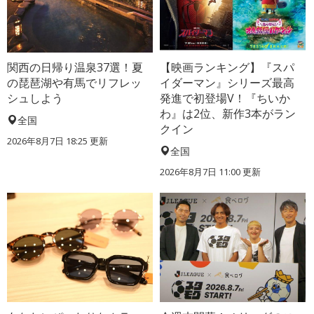
関西の日帰り温泉37選！夏
【映画ランキング】『スパ
の琵琶湖や有馬でリフレッ
イダーマン』シリーズ最高
シュしよう
発進で初登場V！『ちいか
わ』は2位、新作3本がラン
全国
クイン
2026年8月7日 18:25
更新
全国
2026年8月7日 11:00
更新