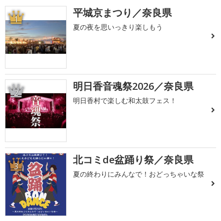
平城京まつり／奈良県
1
夏の夜を思いっきり楽しもう
明日香音魂祭2026／奈良県
2
明日香村で楽しむ和太鼓フェス！
北コミde盆踊り祭／奈良県
3
夏の終わりにみんなで！おどっちゃいな祭