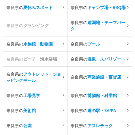
奈良県の
夏休みスポット
奈良県の
キャンプ場・BBQ場
奈良県の
遊園地・テーマパー
奈良県の
グランピング
ク
奈良県の
水族館・動物園
奈良県の
プール
奈良県の
ビーチ・海水浴場
奈良県の
温泉・スパリゾート
奈良県の
アウトレット・ショ
奈良県の
商業施設・百貨店
ッピングモール
奈良県の
工場見学
奈良県の
博物館・科学館
奈良県の
美術館
奈良県の
道の駅・SA/PA
奈良県の
公園
奈良県の
アスレチック