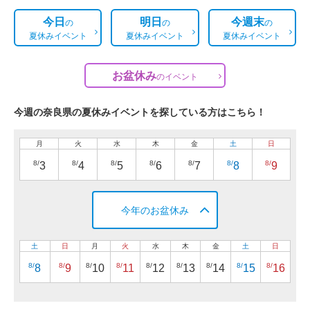
今日
明日
今週末
の
の
の
夏休みイベント
夏休みイベント
夏休みイベント
お盆休み
の
イベント
今週の奈良県の夏休みイベントを探している方はこちら！
月
火
水
木
金
土
日
8/
8/
8/
8/
8/
8/
8/
3
4
5
6
7
8
9
今年のお盆休み
土
日
月
火
水
木
金
土
日
8/
8/
8/
8/
8/
8/
8/
8/
8/
8
9
10
11
12
13
14
15
16