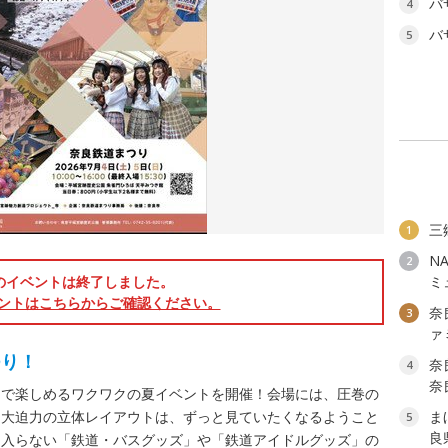
バ
4
バ
5
三
1
N
2
のイベントは終了しました。
ミ
ントはこちらからご確認ください。
奈
3
ァ
つり！
奈
4
奈
なで楽しめるワクワクの夏イベントを開催！会場には、圧巻の
！大迫力の立体レイアウトは、ずっと見ていたくなるようこと
ま
5
良
に入らない「鉄道・バスグッズ」や「鉄道アイドルグッズ」の