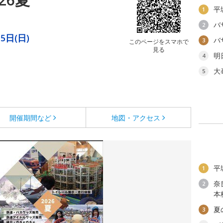
平
1
バ
2
5日(日)
バ
3
このページをスマホで
見る
明
4
大
5
開催期間など
地図・アクセス
平
1
奈
2
本
夏
3