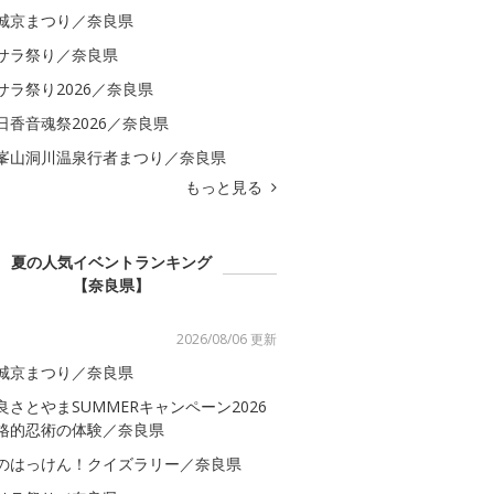
城京まつり／奈良県
サラ祭り／奈良県
サラ祭り2026／奈良県
日香音魂祭2026／奈良県
峯山洞川温泉行者まつり／奈良県
もっと見る
夏の人気イベントランキング
【奈良県】
2026/08/06 更新
城京まつり／奈良県
良さとやまSUMMERキャンペーン2026
格的忍術の体験／奈良県
のはっけん！クイズラリー／奈良県