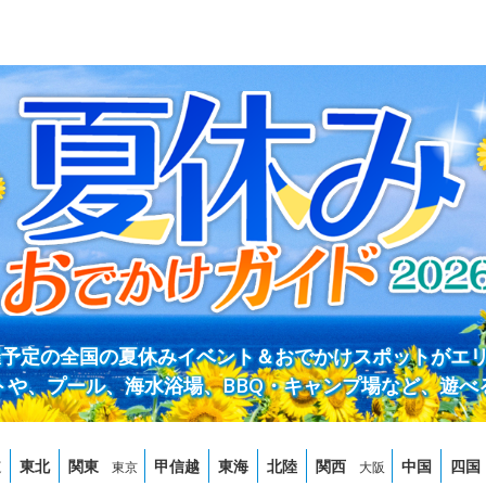
開催予定の全国の夏休みイベント＆おでかけスポットがエ
トや、プール、海水浴場、BBQ・キャンプ場など、遊べ
道
東北
関東
甲信越
東海
北陸
関西
中国
四国
東京
大阪