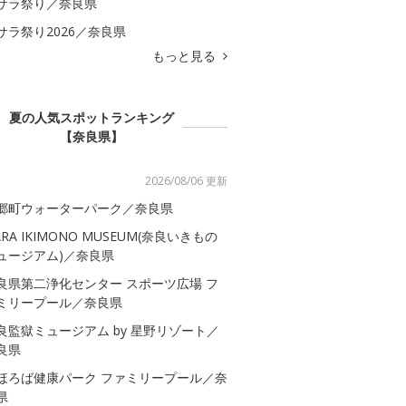
サラ祭り／奈良県
サラ祭り2026／奈良県
もっと見る
夏の人気スポットランキング
【奈良県】
2026/08/06 更新
郷町ウォーターパーク／奈良県
ARA IKIMONO MUSEUM(奈良いきもの
ュージアム)／奈良県
良県第二浄化センター スポーツ広場 フ
ミリープール／奈良県
良監獄ミュージアム by 星野リゾート／
良県
ほろば健康パーク ファミリープール／奈
県