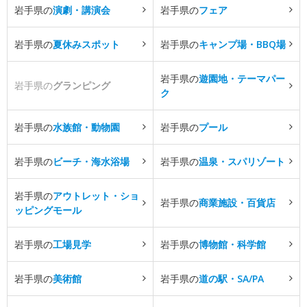
岩手県の
演劇・講演会
岩手県の
フェア
岩手県の
夏休みスポット
岩手県の
キャンプ場・BBQ場
岩手県の
遊園地・テーマパー
岩手県の
グランピング
ク
岩手県の
水族館・動物園
岩手県の
プール
岩手県の
ビーチ・海水浴場
岩手県の
温泉・スパリゾート
岩手県の
アウトレット・ショ
岩手県の
商業施設・百貨店
ッピングモール
岩手県の
工場見学
岩手県の
博物館・科学館
岩手県の
美術館
岩手県の
道の駅・SA/PA