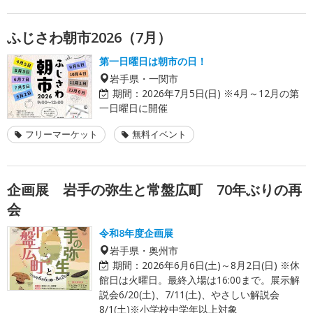
ふじさわ朝市2026（7月）
第一日曜日は朝市の日！
岩手県・一関市
期間：
2026年7月5日(日) ※4月～12月の第
一日曜日に開催
フリーマーケット
無料イベント
企画展 岩手の弥生と常盤広町 70年ぶりの再
会
令和8年度企画展
岩手県・奥州市
期間：
2026年6月6日(土)～8月2日(日) ※休
館日は火曜日。最終入場は16:00まで。展示解
説会6/20(土)、7/11(土)、やさしい解説会
8/1(土)※小学校中学年以上対象