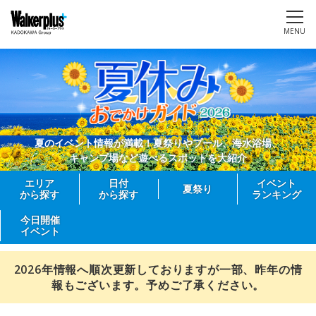
MENU
夏のイベント情報が満載！夏祭りやプール、海水浴場、
キャンプ場など遊べるスポットを大紹介
エリア
日付
イベント
夏祭り
から探す
から探す
ランキング
今日開催
イベント
2026年情報へ順次更新しておりますが一部、昨年の情
報もございます。予めご了承ください。