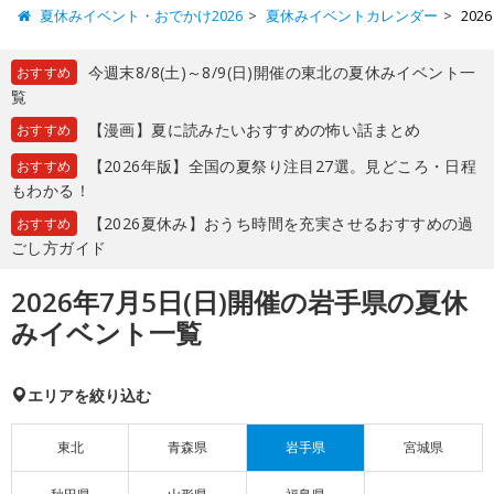
夏休みイベント・おでかけ2026
夏休みイベントカレンダー
20
今週末8/8(土)～8/9(日)開催の東北の夏休みイベント一
おすすめ
覧
【漫画】夏に読みたいおすすめの怖い話まとめ
おすすめ
【2026年版】全国の夏祭り注目27選。見どころ・日程
おすすめ
もわかる！
【2026夏休み】おうち時間を充実させるおすすめの過
おすすめ
ごし方ガイド
2026年7月5日(日)開催の岩手県の夏休
みイベント一覧
エリアを絞り込む
東北
青森県
岩手県
宮城県