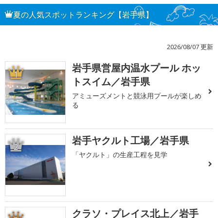
夏の人気スポットランキング【岩手県】
2026/08/07 更新
岩手県営屋内温水プール ホッ
1
トスイム／岩手県
アミューズメントと競泳用プールが楽しめ
る
岩手ヤクルト工場／岩手県
2
「ヤクルト」の生産工程を見学
クラソ・プレイス北上／岩手