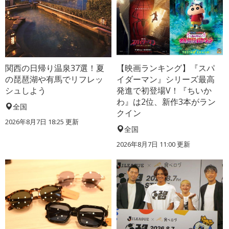
関西の日帰り温泉37選！夏
【映画ランキング】『スパ
の琵琶湖や有馬でリフレッ
イダーマン』シリーズ最高
シュしよう
発進で初登場V！『ちいか
わ』は2位、新作3本がラン
全国
クイン
2026年8月7日 18:25
更新
全国
2026年8月7日 11:00
更新