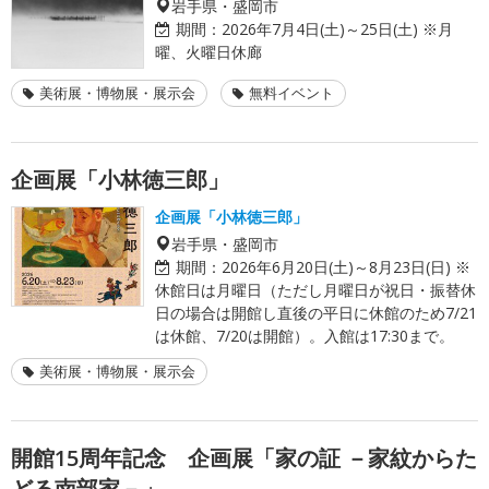
岩手県・盛岡市
期間：
2026年7月4日(土)～25日(土) ※月
曜、火曜日休廊
美術展・博物展・展示会
無料イベント
企画展「小林徳三郎」
企画展「小林徳三郎」
岩手県・盛岡市
期間：
2026年6月20日(土)～8月23日(日) ※
休館日は月曜日（ただし月曜日が祝日・振替休
日の場合は開館し直後の平日に休館のため7/21
は休館、7/20は開館）。入館は17:30まで。
美術展・博物展・展示会
開館15周年記念 企画展「家の証 －家紋からた
どる南部家－」