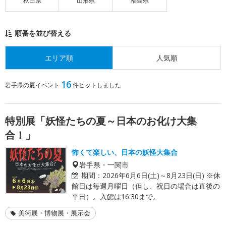
秋田県
山形県
福島県
順番を並び替える
エリア順
人気順
16
岩手県の夏イベント
件ヒットしました
特別展「妖怪たちの夏～日本のお化け大集
合！」
怖くて楽しい、日本の妖怪大集合
岩手県・一関市
期間：
2026年6月6日(土)～8月23日(日) ※休
館日は毎週月曜日（但し、祝日の場合は直後の
平日）。入館は16:30まで。
美術展・博物展・展示会