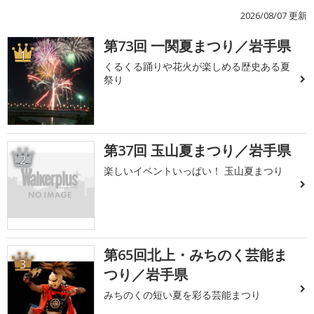
2026/08/07 更新
第73回 一関夏まつり／岩手県
1
くるくる踊りや花火が楽しめる歴史ある夏
祭り
第37回 玉山夏まつり／岩手県
2
楽しいイベントいっぱい！ 玉山夏まつり
第65回北上・みちのく芸能ま
3
つり／岩手県
みちのくの短い夏を彩る芸能まつり