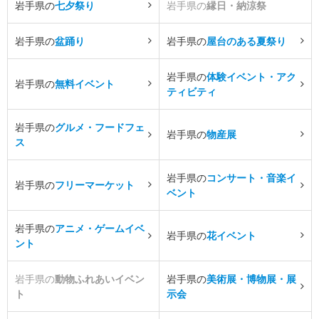
岩手県の
七夕祭り
岩手県の
縁日・納涼祭
岩手県の
盆踊り
岩手県の
屋台のある夏祭り
岩手県の
体験イベント・アク
岩手県の
無料イベント
ティビティ
岩手県の
グルメ・フードフェ
岩手県の
物産展
ス
岩手県の
コンサート・音楽イ
岩手県の
フリーマーケット
ベント
岩手県の
アニメ・ゲームイベ
岩手県の
花イベント
ント
岩手県の
動物ふれあいイベン
岩手県の
美術展・博物展・展
ト
示会