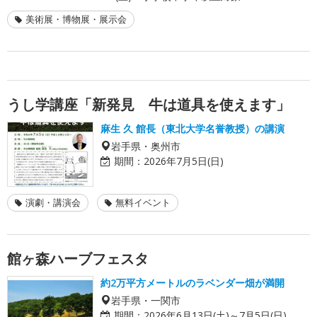
美術展・博物展・展示会
うし学講座「新発見 牛は道具を使えます」
麻生 久 館長（東北大学名誉教授）の講演
岩手県・奥州市
期間：
2026年7月5日(日)
演劇・講演会
無料イベント
館ヶ森ハーブフェスタ
約2万平方メートルのラベンダー畑が満開
岩手県・一関市
期間：
2026年6月13日(土)～7月5日(日)