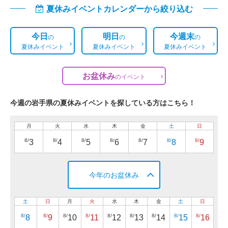
夏休みイベントカレンダーから絞り込む
今日
明日
今週末
の
の
の
夏休みイベント
夏休みイベント
夏休みイベント
お盆休み
の
イベント
今週の岩手県の夏休みイベントを探している方はこちら！
月
火
水
木
金
土
日
8/
8/
8/
8/
8/
8/
8/
3
4
5
6
7
8
9
今年のお盆休み
土
日
月
火
水
木
金
土
日
8/
8/
8/
8/
8/
8/
8/
8/
8/
8
9
10
11
12
13
14
15
16