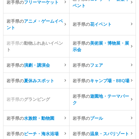
岩手県の
フリーマーケット
ベント
岩手県の
アニメ・ゲームイベ
岩手県の
花イベント
ント
岩手県の
動物ふれあいイベン
岩手県の
美術展・博物展・展
ト
示会
岩手県の
演劇・講演会
岩手県の
フェア
岩手県の
夏休みスポット
岩手県の
キャンプ場・BBQ場
岩手県の
遊園地・テーマパー
岩手県の
グランピング
ク
岩手県の
水族館・動物園
岩手県の
プール
岩手県の
ビーチ・海水浴場
岩手県の
温泉・スパリゾート