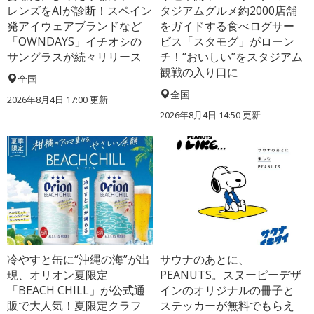
レンズをAIが診断！スペイン
タジアムグルメ約2000店舗
発アイウェアブランドなど
をガイドする食べログサー
「OWNDAYS」イチオシの
ビス「スタモグ」がローン
サングラスが続々リリース
チ！“おいしい”をスタジアム
観戦の入り口に
全国
全国
2026年8月4日 17:00
更新
2026年8月4日 14:50
更新
冷やすと缶に“沖縄の海”が出
サウナのあとに、
現、オリオン夏限定
PEANUTS。スヌーピーデザ
「BEACH CHILL」が公式通
インのオリジナルの冊子と
販で大人気！夏限定クラフ
ステッカーが無料でもらえ