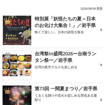
2026/08/06 更新
特別展「妖怪たちの夏～日本
1
のお化け大集合！」／岩手県
怖くて楽しい、日本の妖怪大集合
台湾祭in盛岡2026ー台南ラン
2
タン祭ー／岩手県
台湾の夜市グルメを楽しめる
第73回 一関夏まつり／岩手県
3
くるくる踊りや花火が楽しめる歴史ある夏
祭り