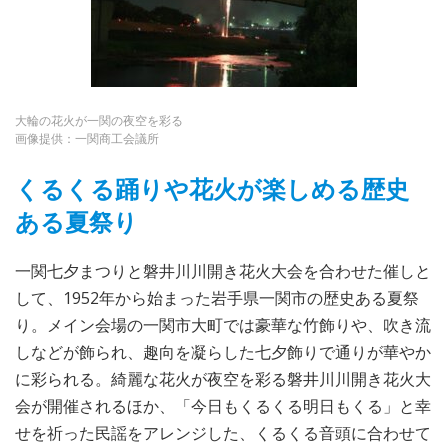
大輪の花火が一関の夜空を彩る
画像提供：一関商工会議所
くるくる踊りや花火が楽しめる歴史
ある夏祭り
一関七夕まつりと磐井川川開き花火大会を合わせた催しと
して、1952年から始まった岩手県一関市の歴史ある夏祭
り。メイン会場の一関市大町では豪華な竹飾りや、吹き流
しなどが飾られ、趣向を凝らした七夕飾りで通りが華やか
に彩られる。綺麗な花火が夜空を彩る磐井川川開き花火大
会が開催されるほか、「今日もくるくる明日もくる」と幸
せを祈った民謡をアレンジした、くるくる音頭に合わせて