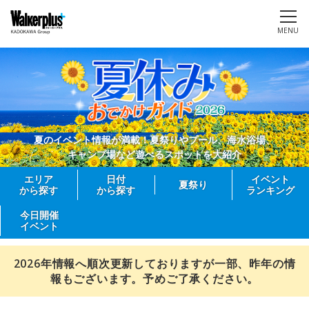
MENU
夏のイベント情報が満載！夏祭りやプール、海水浴場、
キャンプ場など遊べるスポットを大紹介
エリア
日付
イベント
夏祭り
から探す
から探す
ランキング
今日開催
イベント
2026年情報へ順次更新しておりますが一部、昨年の情
報もございます。予めご了承ください。