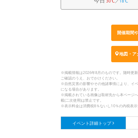
今日
30℃
／
18℃
開催期間
地図・ア
※掲載情報は2026年8月のものです。随時
ご確認のうえ、おでかけください。
※自然災害の影響やその他諸事情により、イ
になる場合があります。
※掲載されている画像は取材先から本ページ
載(二次使用)は禁止です。
※表示料金は消費税8％ないし10％の内税表示
イベント詳細
トップ