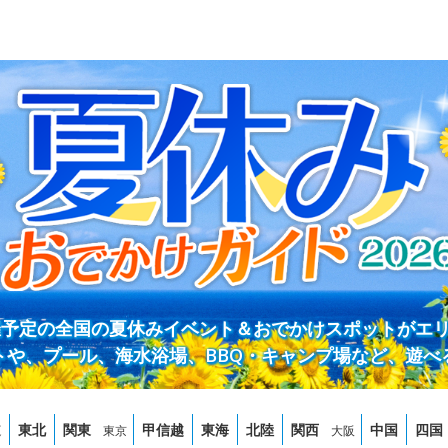
開催予定の全国の夏休みイベント＆おでかけスポットがエ
トや、プール、海水浴場、BBQ・キャンプ場など、遊べ
道
東北
関東
甲信越
東海
北陸
関西
中国
四国
東京
大阪