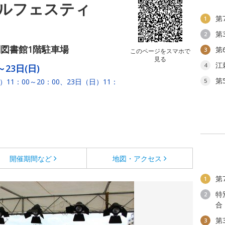
ールフェスティ
第
1
第
2
図書館1階駐車場
第
3
このページをスマホで
見る
江
4
～23日(日)
第
）11：00～20：00、23日（日）11：
5
開催期間など
地図・アクセス
第
1
特
2
合
第
3