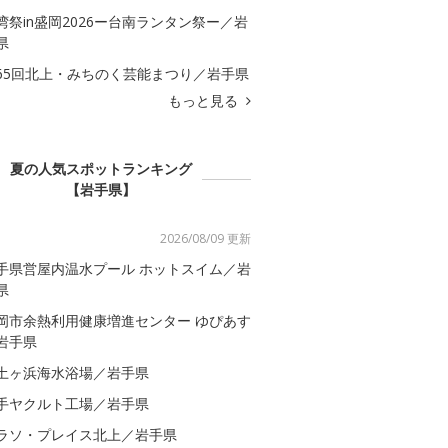
湾祭in盛岡2026ー台南ランタン祭ー／岩
県
65回北上・みちのく芸能まつり／岩手県
もっと見る
夏の人気スポットランキング
【岩手県】
2026/08/09 更新
手県営屋内温水プール ホットスイム／岩
県
岡市余熱利用健康増進センター ゆぴあす
岩手県
土ヶ浜海水浴場／岩手県
手ヤクルト工場／岩手県
ラソ・プレイス北上／岩手県