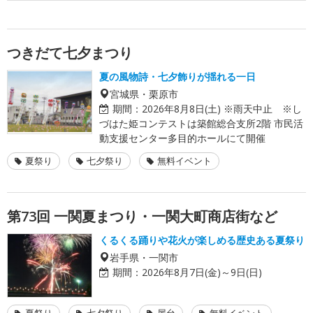
つきだて七夕まつり
夏の風物詩・七夕飾りが揺れる一日
宮城県・栗原市
期間：
2026年8月8日(土) ※雨天中止 ※し
づはた姫コンテストは築館総合支所2階 市民活
動支援センター多目的ホールにて開催
夏祭り
七夕祭り
無料イベント
第73回 一関夏まつり・一関大町商店街など
くるくる踊りや花火が楽しめる歴史ある夏祭り
岩手県・一関市
期間：
2026年8月7日(金)～9日(日)
夏祭り
七夕祭り
屋台
無料イベント