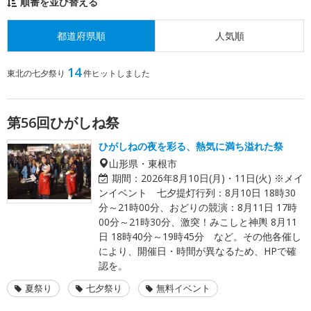
順番を並び替える
都道府県順
人気順
14
東北の七夕祭り
件ヒットしました
第56回ひがしね祭
ひがしねの夜を彩る、熱気に満ち溢れた祭
山形県・東根市
期間：
2026年8月10日(月)・11日(火) ※メイ
ンイベント 七夕提灯行列：8月10日 18時30
分～21時00分、おどりの競演：8月11日 17時
00分～21時30分、激突！みこしと神輿 8月11
日 18時40分～19時45分 など。その他各催し
により、開催日・時間が異なるため、HPで確
認を。
夏祭り
七夕祭り
無料イベント