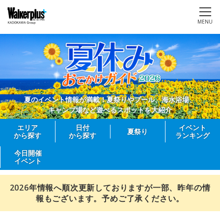
MENU
夏のイベント情報が満載！夏祭りやプール、海水浴場、
キャンプ場など遊べるスポットを大紹介
エリア
日付
イベント
夏祭り
から探す
から探す
ランキング
今日開催
イベント
2026年情報へ順次更新しておりますが一部、昨年の情
報もございます。予めご了承ください。