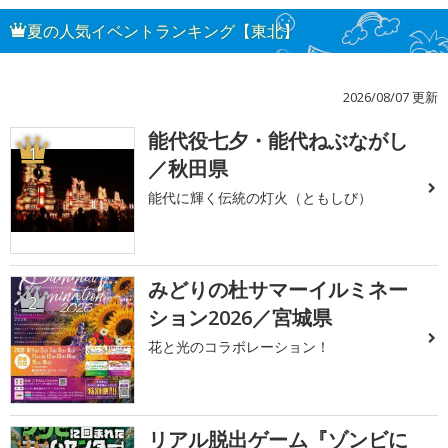
夏の人気イベントランキング【東北】
2026/08/07 更新
能代役七夕・能代ねぶながし
1
／秋田県
能代に輝く伝統の灯火（ともしび）
みどりの杜サマーイルミネー
2
ション2026／宮城県
花と光のコラボレーション！
リアル脱出ゲーム『ゾンビに