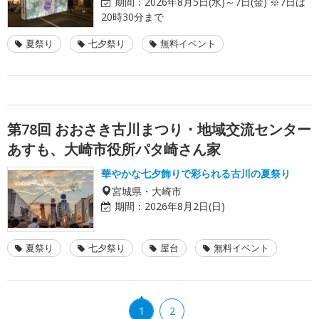
期間：
2026年8月5日(水)～7日(金) ※7日は
20時30分まで
夏祭り
七夕祭り
無料イベント
第78回 おおさき古川まつり・地域交流センター
あすも、大崎市役所パタ崎さん家
華やかな七夕飾りで彩られる古川の夏祭り
宮城県・大崎市
期間：
2026年8月2日(日)
夏祭り
七夕祭り
屋台
無料イベント
1
2