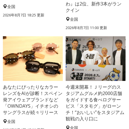
わ』は2位、新作3本がラン
全国
クイン
2026年8月7日 18:25
更新
全国
2026年8月7日 11:00
更新
あなたにぴったりなカラー
今週末開幕！Ｊリーグのス
レンズをAIが診断！スペイン
タジアムグルメ約2000店舗
発アイウェアブランドなど
をガイドする食べログサー
「OWNDAYS」イチオシの
ビス「スタモグ」がローン
サングラスが続々リリース
チ！“おいしい”をスタジアム
観戦の入り口に
全国
全国