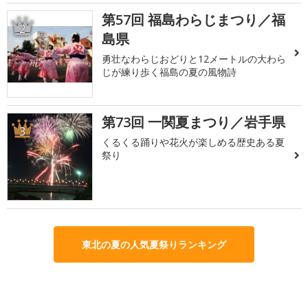
第57回 福島わらじまつり／福
2
島県
勇壮なわらじおどりと12メートルの大わら
じが練り歩く福島の夏の風物詩
第73回 一関夏まつり／岩手県
3
くるくる踊りや花火が楽しめる歴史ある夏
祭り
東北の夏の人気夏祭りランキング