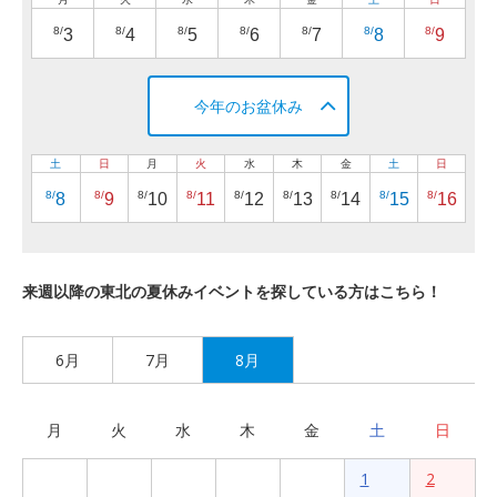
8/
8/
8/
8/
8/
8/
8/
3
4
5
6
7
8
9
今年のお盆休み
土
日
月
火
水
木
金
土
日
8/
8/
8/
8/
8/
8/
8/
8/
8/
8
9
10
11
12
13
14
15
16
来週以降の東北の夏休みイベントを探している方はこちら！
6月
7月
8月
月
火
水
木
金
土
日
1
2