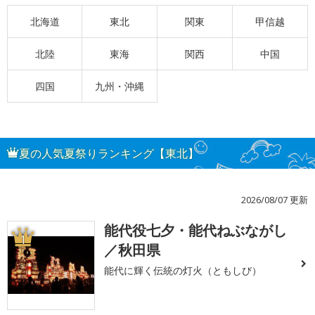
北海道
東北
関東
甲信越
北陸
東海
関西
中国
四国
九州・沖縄
夏の人気夏祭りランキング【東北】
2026/08/07 更新
能代役七夕・能代ねぶながし
1
／秋田県
能代に輝く伝統の灯火（ともしび）