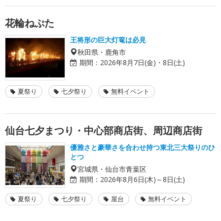
花輪ねぷた
王将形の巨大灯篭は必見
秋田県・鹿角市
期間：
2026年8月7日(金)・8日(土)
夏祭り
七夕祭り
無料イベント
仙台七夕まつり・中心部商店街、周辺商店街
優雅さと豪華さを合わせ持つ東北三大祭りのひ
とつ
宮城県・仙台市青葉区
期間：
2026年8月6日(木)～8日(土)
夏祭り
七夕祭り
屋台
無料イベント