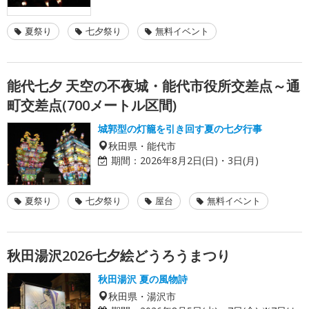
夏祭り
七夕祭り
無料イベント
能代七夕 天空の不夜城・能代市役所交差点～通
町交差点(700メートル区間)
城郭型の灯籠を引き回す夏の七夕行事
秋田県・能代市
期間：
2026年8月2日(日)・3日(月)
夏祭り
七夕祭り
屋台
無料イベント
秋田湯沢2026七夕絵どうろうまつり
秋田湯沢 夏の風物詩
秋田県・湯沢市