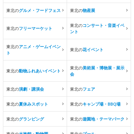
東北の
グルメ・フードフェス
東北の
物産展
東北の
コンサート・音楽イベ
東北の
フリーマーケット
ント
東北の
アニメ・ゲームイベン
東北の
花イベント
ト
東北の
美術展・博物展・展示
東北の
動物ふれあいイベント
会
東北の
演劇・講演会
東北の
フェア
東北の
夏休みスポット
東北の
キャンプ場・BBQ場
東北の
グランピング
東北の
遊園地・テーマパーク
東北の
水族館・動物園
東北の
プール