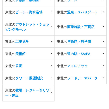
東北の
ビーチ・海水浴場
東北の
温泉・スパリゾート
東北の
アウトレット・ショッ
東北の
商業施設・百貨店
ピングモール
東北の
工場見学
東北の
博物館・科学館
東北の
美術館
東北の
道の駅・SA/PA
東北の
公園
東北の
アスレチック
東北の
タワー・展望施設
東北の
フードテーマパーク
東北の
牧場・レジャー＆リゾ
ート施設