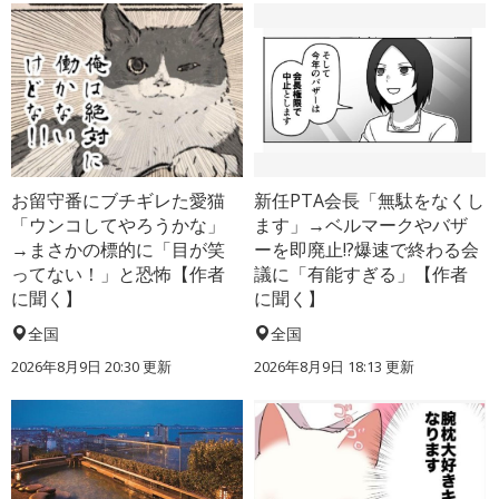
お留守番にブチギレた愛猫
新任PTA会長「無駄をなくし
「ウンコしてやろうかな」
ます」→ベルマークやバザ
→まさかの標的に「目が笑
ーを即廃止!?爆速で終わる会
ってない！」と恐怖【作者
議に「有能すぎる」【作者
に聞く】
に聞く】
全国
全国
2026年8月9日 20:30
更新
2026年8月9日 18:13
更新