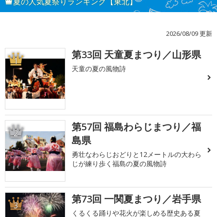
夏の人気夏祭りランキング【東北】
2026/08/09 更新
第33回 天童夏まつり／山形県
1
天童の夏の風物詩
第57回 福島わらじまつり／福
2
島県
勇壮なわらじおどりと12メートルの大わら
じが練り歩く福島の夏の風物詩
第73回 一関夏まつり／岩手県
3
くるくる踊りや花火が楽しめる歴史ある夏