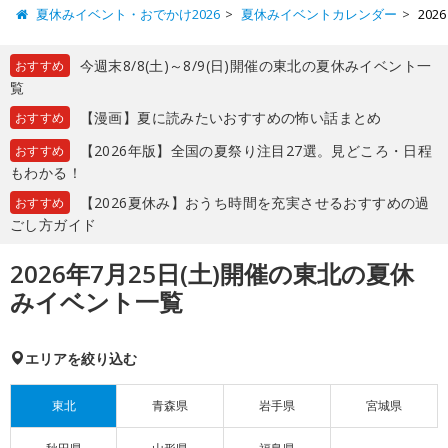
夏休みイベント・おでかけ2026
夏休みイベントカレンダー
20
今週末8/8(土)～8/9(日)開催の東北の夏休みイベント一
おすすめ
覧
【漫画】夏に読みたいおすすめの怖い話まとめ
おすすめ
【2026年版】全国の夏祭り注目27選。見どころ・日程
おすすめ
もわかる！
【2026夏休み】おうち時間を充実させるおすすめの過
おすすめ
ごし方ガイド
2026年7月25日(土)開催の東北の夏休
みイベント一覧
エリアを絞り込む
東北
青森県
岩手県
宮城県