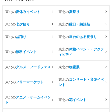
東北の
夏休みイベント
東北の
夏祭り
東北の
七夕祭り
東北の
縁日・納涼祭
東北の
盆踊り
東北の
屋台のある夏祭り
東北の
体験イベント・アクテ
東北の
無料イベント
ィビティ
東北の
グルメ・フードフェス
東北の
物産展
東北の
コンサート・音楽イベ
東北の
フリーマーケット
ント
東北の
アニメ・ゲームイベン
東北の
花イベント
ト