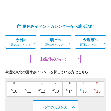
夏休みイベントカレンダーから絞り込む
今日
明日
今週末
の
の
の
夏休みイベント
夏休みイベント
夏休みイベント
お盆休み
の
イベント
今週の東北の夏休みイベントを探している方はこちら！
月
火
水
木
金
土
日
8/
8/
8/
8/
8/
8/
8/
10
11
12
13
14
15
16
今年のお盆休み