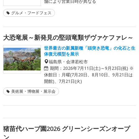
舗により営業日時が異なる
グルメ・フードフェス
大恐竜展～新発見の堅頭竜類ザヴァケファレ～
世界最古の新属新種「頭突き恐竜」の化石と生
体復元模型を展示
福島県・会津若松市
期間：
2026年7月11日(土)～9月23日(祝) ※
休館日：月曜(7月20日、8月10日、9月21日は
開館)、7月21日(火)
美術展・博物展・展示会
猪苗代ハーブ園2026 グリーンシーズンオープ
ン