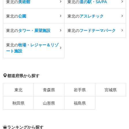
東北の
美術館
東北の
道の駅・SA/PA
東北の
公園
東北の
アスレチック
東北の
タワー・展望施設
東北の
フードテーマパーク
東北の
牧場・レジャー＆リゾ
ート施設
都道府県から探す
東北
青森県
岩手県
宮城県
秋田県
山形県
福島県
ランキングから探す