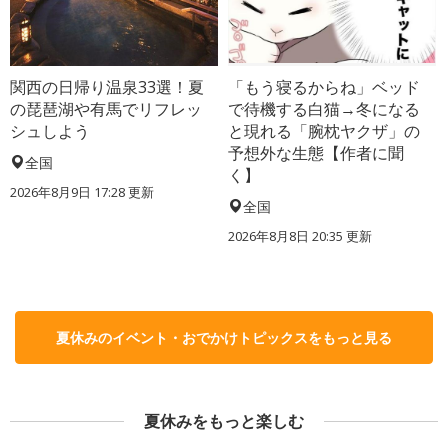
関西の日帰り温泉33選！夏
「もう寝るからね」ベッド
の琵琶湖や有馬でリフレッ
で待機する白猫→冬になる
シュしよう
と現れる「腕枕ヤクザ」の
予想外な生態【作者に聞
全国
く】
2026年8月9日 17:28
更新
全国
2026年8月8日 20:35
更新
夏休みのイベント・おでかけトピックスをもっと見る
夏休みをもっと楽しむ