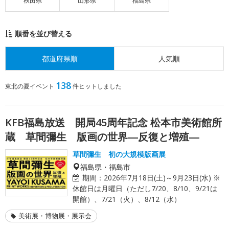
秋田県
山形県
福島県
順番を並び替える
都道府県順
人気順
138
東北の夏イベント
件ヒットしました
KFB福島放送 開局45周年記念 松本市美術館所
蔵 草間彌生 版画の世界―反復と増殖―
草間彌生 初の大規模版画展
福島県・福島市
期間：
2026年7月18日(土)～9月23日(水) ※
休館日は月曜日（ただし7/20、8/10、9/21は
開館）、7/21（火）、8/12（水）
美術展・博物展・展示会