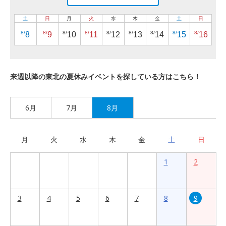
土
日
月
火
水
木
金
土
日
8/
8/
8/
8/
8/
8/
8/
8/
8/
8
9
10
11
12
13
14
15
16
来週以降の東北の夏休みイベントを探している方はこちら！
6月
7月
8月
月
火
水
木
金
土
日
1
2
3
4
5
6
7
8
9