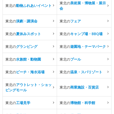
東北の
美術展・博物展・展示
東北の
動物ふれあいイベント
会
東北の
演劇・講演会
東北の
フェア
東北の
夏休みスポット
東北の
キャンプ場・BBQ場
東北の
グランピング
東北の
遊園地・テーマパーク
東北の
水族館・動物園
東北の
プール
東北の
ビーチ・海水浴場
東北の
温泉・スパリゾート
東北の
アウトレット・ショッ
東北の
商業施設・百貨店
ピングモール
東北の
工場見学
東北の
博物館・科学館