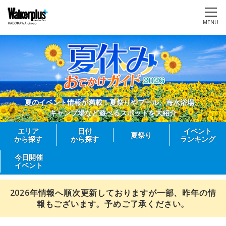
MENU
夏のイベント情報が満載！夏祭りやプール、海水浴場、
キャンプ場など遊べるスポットを大紹介
エリア
日付
イベント
夏祭り
から探す
から探す
ランキング
今日開催
イベント
2026年情報へ順次更新しておりますが一部、昨年の情
報もございます。予めご了承ください。