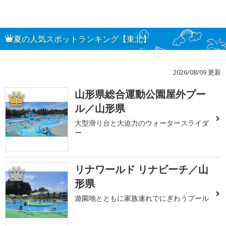
夏の人気スポットランキング【東北】
2026/08/09 更新
山形県総合運動公園屋外プー
1
ル／山形県
大型滑り台と大迫力のウォータースライダ
ー
リナワールド リナビーチ／山
2
形県
遊園地とともに家族連れでにぎわうプール