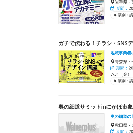
岩手県・
期間：
2
演劇・
ガチで伝わる！チラシ・SNSデ
地域事業者
青森県・
期間：
2
7/31（金
演劇・
奥の細道サミットinにかほ市
奥の細道の
秋田県・
期間：
2