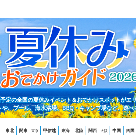
開催予定の全国の夏休みイベント＆おでかけスポットがエ
トや、プール、海水浴場、BBQ・キャンプ場など、遊べ
道
東北
関東
甲信越
東海
北陸
関西
中国
四国
東京
大阪