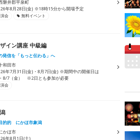
西磐井郡平泉町
026年8月28日(金) ※18時15分から開場予定
講演会
無料イベント
ザイン講座 中級編
の発信を「もっと伝わる」へ
十和田市
026年7月31日(金)・8月7日(金) ※期間中の開催日は
）・8/7（金） ※2日とも参加が必要
講演会
象潟
目的的 にかほ市象潟
にかほ市
026年8月1日(土)