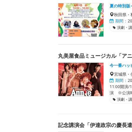
夏の特別版
秋田県・
期間：
2
演劇・
丸美屋食品ミュージカル「ア
今一番ハッ
宮城県・
期間：
2
11:00開演
演 ※公演時
演劇・
記念講演会「伊達政宗の慶長