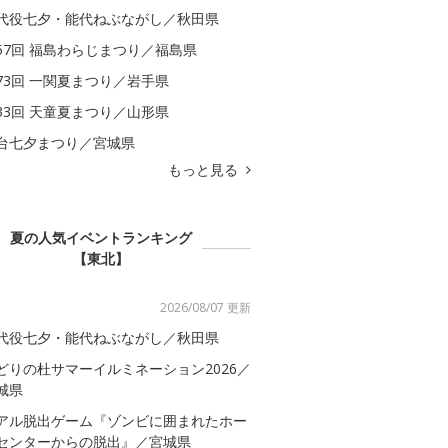
代役七夕・能代ねぶながし／秋田県
57回 福島わらじまつり／福島県
73回 一関夏まつり／岩手県
33回 天童夏まつり／山形県
台七夕まつり／宮城県
もっと見る
夏の人気イベントランキング
【東北】
2026/08/07 更新
代役七夕・能代ねぶながし／秋田県
どりの杜サマーイルミネーション2026／
城県
アル脱出ゲーム『ゾンビに囲まれたホー
センターからの脱出』／宮城県