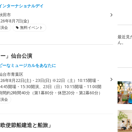
インターナショナルデイ
秋田市
026年8月7日(金)
講演会
無料イベント
最近見
ん。
ニー」仙台公演
ピーなミュージカルをあなたに
仙台市青葉区
026年8月22日(土)・23日(日) ※22日（土）10:15開場・
/14:45開場・15:30開演、23日（日）10:15開場・11:00開
間約2時間40分（第1幕80分・休憩20分・第2幕60分）
講演会
遣欧使節船建造と船旅」