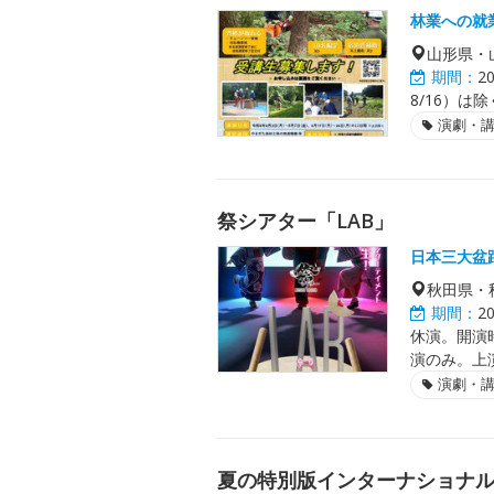
林業への就
山形県・
期間：
2
8/16）は除
演劇・
祭シアター「LAB」
日本三大盆
秋田県・
期間：
2
休演。開演時間
演のみ。上
演劇・
夏の特別版インターナショナ