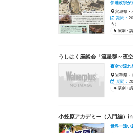
伊達政宗が
宮城県・
期間：
2
内）
演劇・
うしはく座談会「流星群～夜
夜空で流れ
岩手県・
期間：
2
演劇・
小笠原アカデミー（入門編）i
世界一遠い