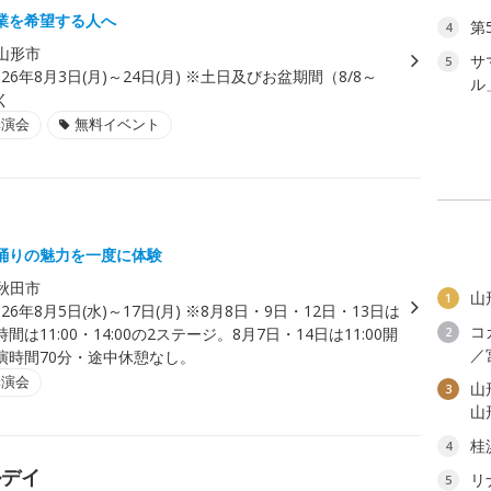
業を希望する人へ
第
4
山形市
サ
5
026年8月3日(月)～24日(月) ※土日及びお盆期間（8/8～
ル
く
講演会
無料イベント
踊りの魅力を一度に体験
秋田市
山
1
026年8月5日(水)～17日(月) ※8月8日・9日・12日・13日は
コ
は11:00・14:00の2ステージ。8月7日・14日は11:00開
2
／
演時間70分・途中休憩なし。
講演会
山
3
山
桂
4
ルデイ
リ
5