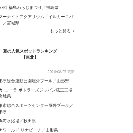
57回 福島わらじまつり／福島県
マーナイトアクアリウム「イルカーニバ
」／宮城県
もっと見る
夏の人気スポットランキング
【東北】
2026/08/07 更新
形県総合運動公園屋外プール／山形県
カ･コーラ ボトラーズジャパン蔵王工場
宮城県
形市総合スポーツセンター屋外プール／
形県
浜海水浴場／秋田県
ナワールド リナビーチ／山形県