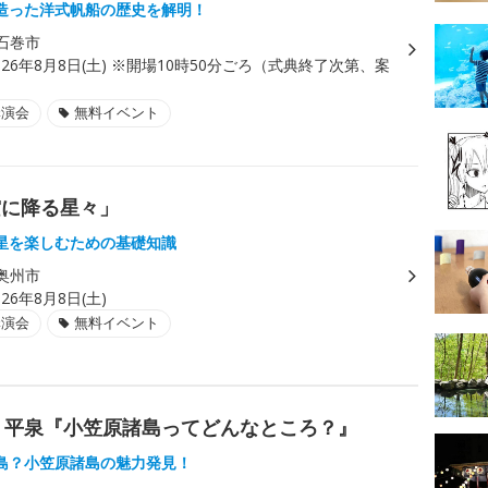
造った洋式帆船の歴史を解明！
石巻市
026年8月8日(土) ※開場10時50分ごろ（式典終了次第、案
講演会
無料イベント
空に降る星々」
星を楽しむための基礎知識
奥州市
026年8月8日(土)
講演会
無料イベント
n 平泉『小笠原諸島ってどんなところ？』
島？小笠原諸島の魅力発見！