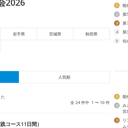
2026
能
1
第
2
第
3
第
4
岩手県
宮城県
秋田県
仙
5
人気順
能
した
1
全 24 件中 1 〜 10 件
み
2
宮
リ
3
践コース11日間）
ム