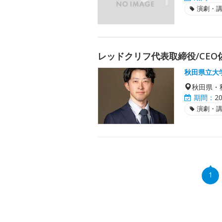
演劇・
レッドクリフ代表取締役/CEO
秋田県立大
秋田県・
期間：
2
演劇・
1