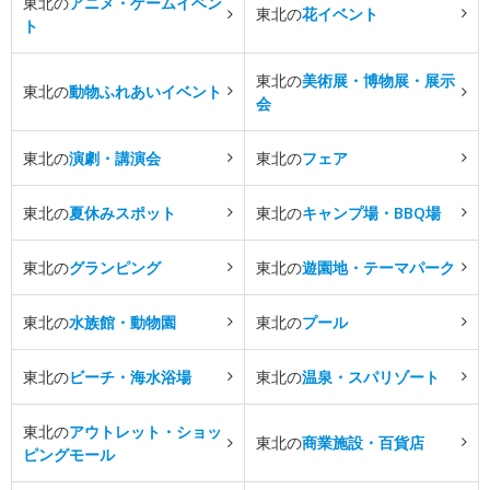
東北の
アニメ・ゲームイベン
東北の
花イベント
ト
東北の
美術展・博物展・展示
東北の
動物ふれあいイベント
会
東北の
演劇・講演会
東北の
フェア
東北の
夏休みスポット
東北の
キャンプ場・BBQ場
東北の
グランピング
東北の
遊園地・テーマパーク
東北の
水族館・動物園
東北の
プール
東北の
ビーチ・海水浴場
東北の
温泉・スパリゾート
東北の
アウトレット・ショッ
東北の
商業施設・百貨店
ピングモール