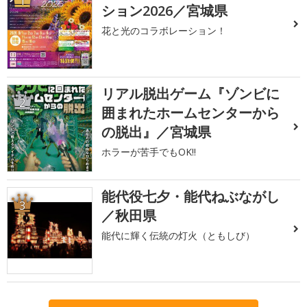
1
ション2026／宮城県
花と光のコラボレーション！
リアル脱出ゲーム『ゾンビに
2
囲まれたホームセンターから
の脱出』／宮城県
ホラーが苦手でもOK!!
能代役七夕・能代ねぶながし
3
／秋田県
能代に輝く伝統の灯火（ともしび）