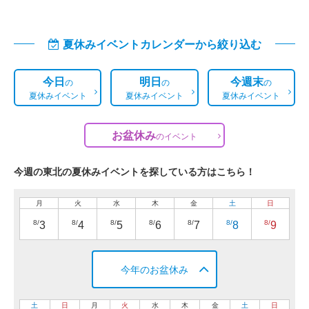
夏休みイベントカレンダーから絞り込む
今日
明日
今週末
の
の
の
夏休みイベント
夏休みイベント
夏休みイベント
お盆休み
の
イベント
今週の東北の夏休みイベントを探している方はこちら！
月
火
水
木
金
土
日
8/
8/
8/
8/
8/
8/
8/
3
4
5
6
7
8
9
今年のお盆休み
土
日
月
火
水
木
金
土
日