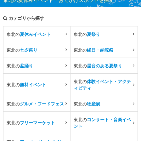
カテゴリから探す
東北の
夏休みイベント
東北の
夏祭り
東北の
七夕祭り
東北の
縁日・納涼祭
東北の
盆踊り
東北の
屋台のある夏祭り
東北の
体験イベント・アクテ
東北の
無料イベント
ィビティ
東北の
グルメ・フードフェス
東北の
物産展
東北の
コンサート・音楽イベ
東北の
フリーマーケット
ント