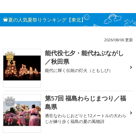
夏の人気夏祭りランキング【東北】
2026/08/06 更新
能代役七夕・能代ねぶながし
1
／秋田県
能代に輝く伝統の灯火（ともしび）
第57回 福島わらじまつり／福
2
島県
勇壮なわらじおどりと12メートルの大わら
じが練り歩く福島の夏の風物詩