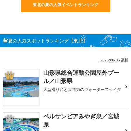
東北の夏の人気イベントランキング
夏の人気スポットランキング【東北】
2026/08/06 更新
山形県総合運動公園屋外プー
1
ル／山形県
大型滑り台と大迫力のウォータースライダ
ー
ベルサンピアみやぎ泉／宮城
2
県