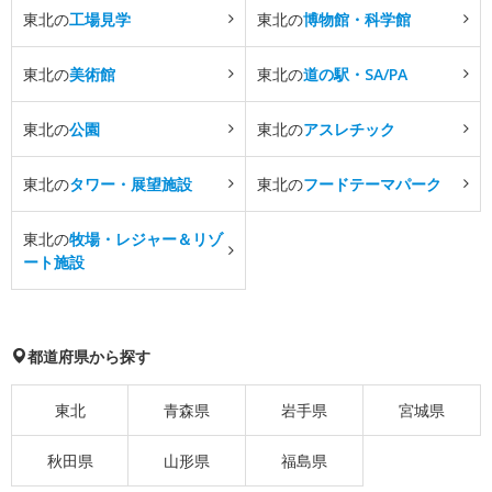
東北の
工場見学
東北の
博物館・科学館
東北の
美術館
東北の
道の駅・SA/PA
東北の
公園
東北の
アスレチック
東北の
タワー・展望施設
東北の
フードテーマパーク
東北の
牧場・レジャー＆リゾ
ート施設
都道府県から探す
東北
青森県
岩手県
宮城県
秋田県
山形県
福島県