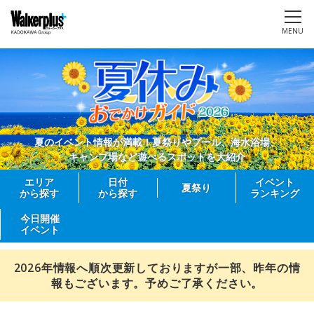
MENU
夏のイベント情報が満載！夏祭りやプール、海水浴場、
キャンプ場など遊べるスポットを大紹介
エリア
日付
イベント
夏祭り
から探す
から探す
ランキング
今日開催
イベント
2026年情報へ順次更新しておりますが一部、昨年の情
報もございます。予めご了承ください。