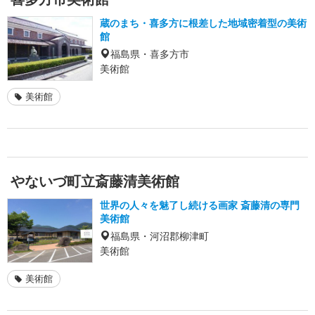
蔵のまち・喜多方に根差した地域密着型の美術
館
福島県・喜多方市
美術館
美術館
やないづ町立斎藤清美術館
世界の人々を魅了し続ける画家 斎藤清の専門
美術館
福島県・河沼郡柳津町
美術館
美術館