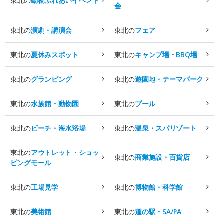
東北の
動物ふれあいイベント
会
東北の
演劇・講演会
東北の
フェア
東北の
夏休みスポット
東北の
キャンプ場・BBQ場
東北の
グランピング
東北の
遊園地・テーマパーク
東北の
水族館・動物園
東北の
プール
東北の
ビーチ・海水浴場
東北の
温泉・スパリゾート
東北の
アウトレット・ショッ
東北の
商業施設・百貨店
ピングモール
東北の
工場見学
東北の
博物館・科学館
東北の
美術館
東北の
道の駅・SA/PA