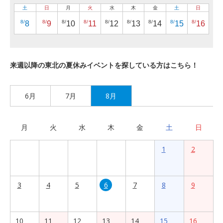
土
日
月
火
水
木
金
土
日
8/
8/
8/
8/
8/
8/
8/
8/
8/
8
9
10
11
12
13
14
15
16
来週以降の東北の夏休みイベントを探している方はこちら！
6月
7月
8月
月
火
水
木
金
土
日
1
2
3
4
5
6
7
8
9
10
11
12
13
14
15
16