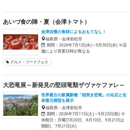
あいづ食の陣・夏（会津トマト）
会津自慢の食材によるおもてなし！
福島県・会津若松市
期間：
2026年7月1日(水)～9月30日(水) ※店
舗により営業日時が異なる
グルメ・フードフェス
大恐竜展～新発見の堅頭竜類ザヴァケファレ～
世界最古の新属新種「頭突き恐竜」の化石と生
体復元模型を展示
福島県・会津若松市
期間：
2026年7月11日(土)～9月23日(祝) ※
休館日：月曜(7月20日、8月10日、9月21日は
開館)、7月21日(火)