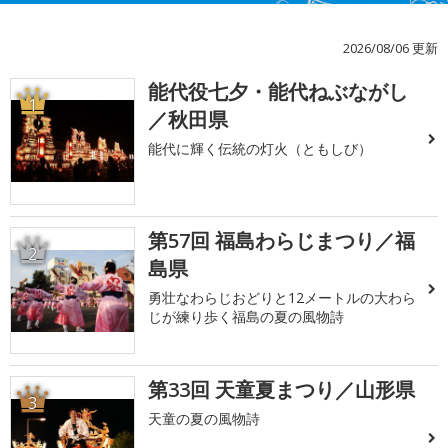
2026/08/06 更新
能代役七夕・能代ねぶながし
1
／秋田県
能代に輝く伝統の灯火（ともしび）
第57回 福島わらじまつり／福
2
島県
勇壮なわらじおどりと12メートルの大わら
じが練り歩く福島の夏の風物詩
第33回 天童夏まつり／山形県
3
天童の夏の風物詩