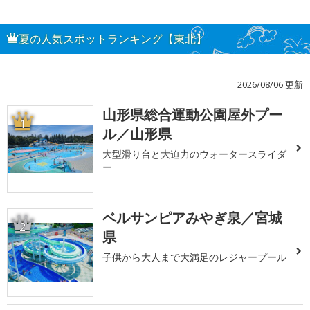
夏の人気スポットランキング【東北】
2026/08/06 更新
山形県総合運動公園屋外プー
1
ル／山形県
大型滑り台と大迫力のウォータースライダ
ー
ベルサンピアみやぎ泉／宮城
2
県
子供から大人まで大満足のレジャープール