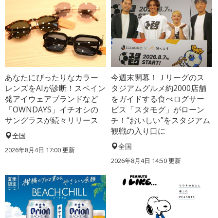
あなたにぴったりなカラー
今週末開幕！Ｊリーグのス
レンズをAIが診断！スペイン
タジアムグルメ約2000店舗
発アイウェアブランドなど
をガイドする食べログサー
「OWNDAYS」イチオシの
ビス「スタモグ」がローン
サングラスが続々リリース
チ！“おいしい”をスタジアム
観戦の入り口に
全国
全国
2026年8月4日 17:00
更新
2026年8月4日 14:50
更新