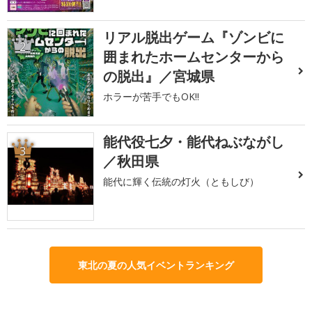
リアル脱出ゲーム『ゾンビに
2
囲まれたホームセンターから
の脱出』／宮城県
ホラーが苦手でもOK!!
能代役七夕・能代ねぶながし
3
／秋田県
能代に輝く伝統の灯火（ともしび）
東北の夏の人気イベントランキング