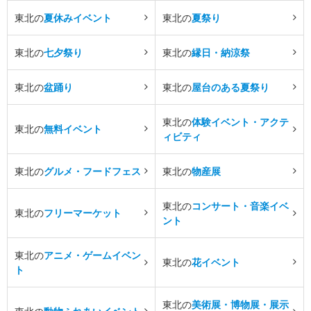
東北の
夏休みイベント
東北の
夏祭り
東北の
七夕祭り
東北の
縁日・納涼祭
東北の
盆踊り
東北の
屋台のある夏祭り
東北の
体験イベント・アクテ
東北の
無料イベント
ィビティ
東北の
グルメ・フードフェス
東北の
物産展
東北の
コンサート・音楽イベ
東北の
フリーマーケット
ント
東北の
アニメ・ゲームイベン
東北の
花イベント
ト
東北の
美術展・博物展・展示