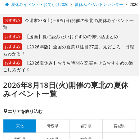
夏休みイベント・おでかけ2026
夏休みイベントカレンダー
20
今週末8/8(土)～8/9(日)開催の東北の夏休みイベント一
おすすめ
覧
【漫画】夏に読みたいおすすめの怖い話まとめ
おすすめ
【2026年版】全国の夏祭り注目27選。見どころ・日程
おすすめ
もわかる！
【2026夏休み】おうち時間を充実させるおすすめの過
おすすめ
ごし方ガイド
2026年8月18日(火)開催の東北の夏休
みイベント一覧
エリアを絞り込む
東北
青森県
岩手県
宮城県