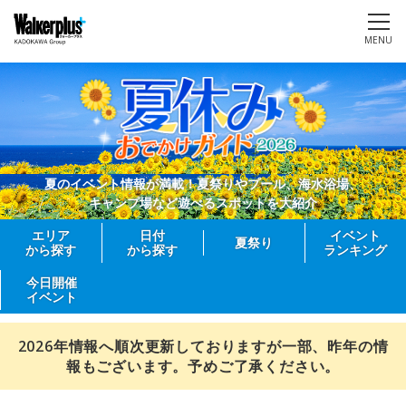
MENU
夏のイベント情報が満載！夏祭りやプール、海水浴場、
キャンプ場など遊べるスポットを大紹介
エリア
日付
イベント
夏祭り
から探す
から探す
ランキング
今日開催
イベント
2026年情報へ順次更新しておりますが一部、昨年の情
報もございます。予めご了承ください。