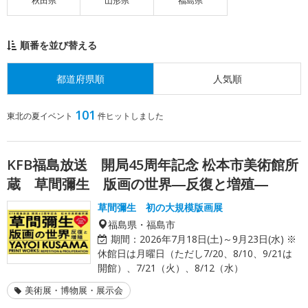
秋田県
山形県
福島県
順番を並び替える
都道府県順
人気順
101
東北の夏イベント
件ヒットしました
KFB福島放送 開局45周年記念 松本市美術館所
蔵 草間彌生 版画の世界―反復と増殖―
草間彌生 初の大規模版画展
福島県・福島市
期間：
2026年7月18日(土)～9月23日(水) ※
休館日は月曜日（ただし7/20、8/10、9/21は
開館）、7/21（火）、8/12（水）
美術展・博物展・展示会