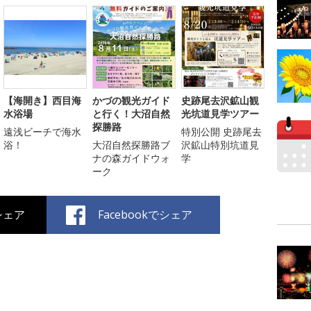
【海開き】西目海
かづの観光ガイド
史跡尾去沢鉱山観
水浴場
と行く！大沼自然
光坑道見学ツアー
探勝路
遠浅ビーチで海水
特別公開 史跡尾去
浴！
大沼自然探勝路ブ
沢鉱山特別坑道見
ナの森ガイドウォ
学
ーク
でシェア
Facebookでシェア