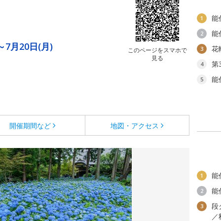
能
1
能
2
～7月20日(月)
花
3
このページをスマホで
見る
第
4
能
5
開催期間など
地図・アクセス
能
1
能
2
段
3
／