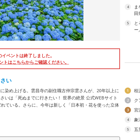
ま
4
田
と
5
ー
のイベントは終了しました。
ントはこちらからご確認ください。
じさい
に染め上げる。雲昌寺の副住職古仲宗雲さんが、20年以上に
桂
1
さいは「死ぬまでに行きたい！ 世界の絶景 公式WEBサイト
ク
2
選ばれている。さらに、今年は新しく「日本初・花を使った立体
宮
3
象
4
五
5