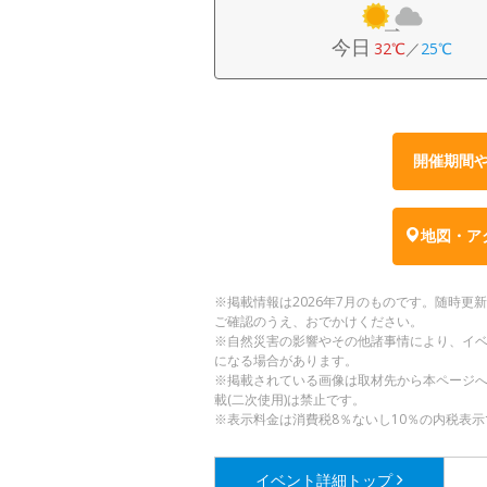
今日
32℃
／
25℃
開催期間
地図・ア
※掲載情報は2026年7月のものです。随時
ご確認のうえ、おでかけください。
※自然災害の影響やその他諸事情により、イ
になる場合があります。
※掲載されている画像は取材先から本ページ
載(二次使用)は禁止です。
※表示料金は消費税8％ないし10％の内税表示
イベント詳細
トップ