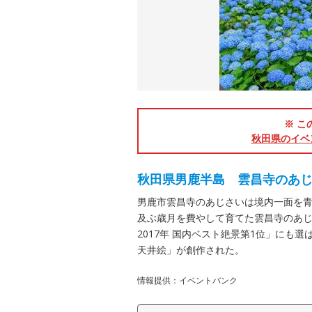
※ こ
秋田県のイベ
秋田県男鹿半島 雲昌寺のあ
男鹿市雲昌寺のあじさいは境内一面を青
及ぶ歳月を費やして育てた雲昌寺のあじ
2017年 国内ベスト絶景第1位」にも
天井絵」が創作された。
情報提供：イベントバンク