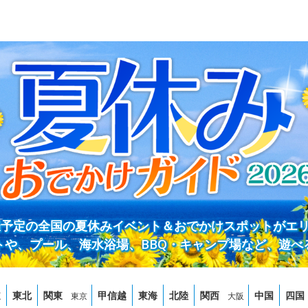
開催予定の全国の夏休みイベント＆おでかけスポットがエ
トや、プール、海水浴場、BBQ・キャンプ場など、遊べ
道
東北
関東
甲信越
東海
北陸
関西
中国
四国
東京
大阪