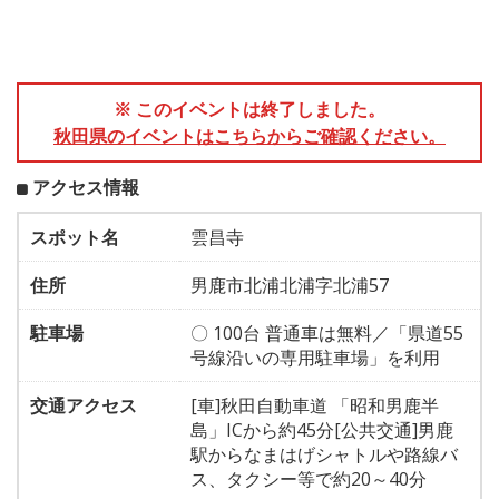
※ このイベントは終了しました。
秋田県のイベントはこちらからご確認ください。
アクセス情報
スポット名
雲昌寺
住所
男鹿市北浦北浦字北浦57
駐車場
〇 100台 普通車は無料／「県道55
号線沿いの専用駐車場」を利用
交通アクセス
[車]秋田自動車道 「昭和男鹿半
島」ICから約45分[公共交通]男鹿
駅からなまはげシャトルや路線バ
ス、タクシー等で約20～40分