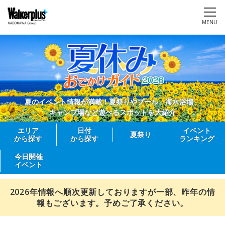
MENU
夏のイベント情報が満載！夏祭りやプール、海水浴場、
キャンプ場など遊べるスポットを大紹介
エリア
日付
イベント
夏祭り
から探す
から探す
ランキング
今日開催
イベント
2026年情報へ順次更新しておりますが一部、昨年の情
報もございます。予めご了承ください。