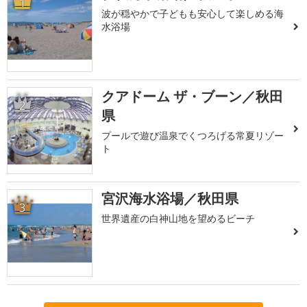
1
波が穏やかで子どもも安心して楽しめる海
水浴場
クアドーム ザ・ブーン／秋田
2
県
プールで遊び温泉でくつろげる常夏リゾー
ト
宮沢海水浴場／秋田県
3
世界遺産の白神山地を望めるビーチ