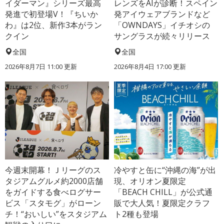
イダーマン』シリーズ最高
レンズをAIが診断！スペイン
発進で初登場V！『ちいか
発アイウェアブランドなど
わ』は2位、新作3本がラン
「OWNDAYS」イチオシの
クイン
サングラスが続々リリース
全国
全国
2026年8月7日 11:00
更新
2026年8月4日 17:00
更新
今週末開幕！Ｊリーグのス
冷やすと缶に“沖縄の海”が出
タジアムグルメ約2000店舗
現、オリオン夏限定
をガイドする食べログサー
「BEACH CHILL」が公式通
ビス「スタモグ」がローン
販で大人気！夏限定クラフ
チ！“おいしい”をスタジアム
ト2種も登場