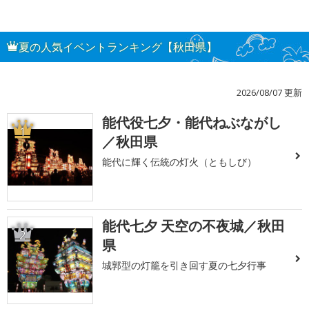
夏の人気イベントランキング【秋田県】
2026/08/07 更新
能代役七夕・能代ねぶながし
1
／秋田県
能代に輝く伝統の灯火（ともしび）
能代七夕 天空の不夜城／秋田
2
県
城郭型の灯籠を引き回す夏の七夕行事