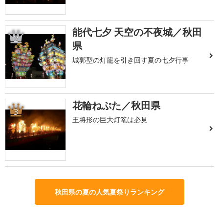
能代七夕 天空の不夜城／秋田
2
県
城郭型の灯籠を引き回す夏の七夕行事
花輪ねぷた／秋田県
3
王将形の巨大灯篭は必見
秋田県の夏の人気夏祭りランキング