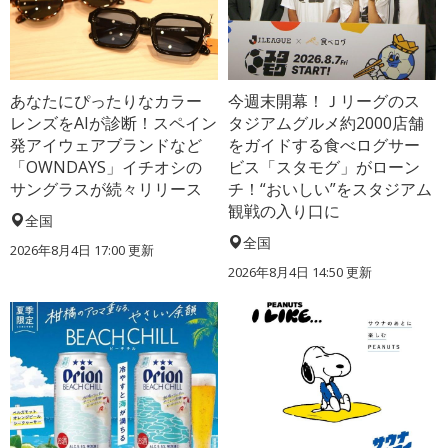
あなたにぴったりなカラー
今週末開幕！Ｊリーグのス
レンズをAIが診断！スペイン
タジアムグルメ約2000店舗
発アイウェアブランドなど
をガイドする食べログサー
「OWNDAYS」イチオシの
ビス「スタモグ」がローン
サングラスが続々リリース
チ！“おいしい”をスタジアム
観戦の入り口に
全国
全国
2026年8月4日 17:00
更新
2026年8月4日 14:50
更新