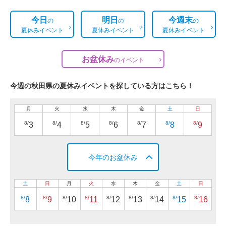
今日
明日
今週末
の
の
の
夏休みイベント
夏休みイベント
夏休みイベント
お盆休み
の
イベント
今週の秋田県の夏休みイベントを探している方はこちら！
月
火
水
木
金
土
日
8/
8/
8/
8/
8/
8/
8/
3
4
5
6
7
8
9
今年のお盆休み
土
日
月
火
水
木
金
土
日
8/
8/
8/
8/
8/
8/
8/
8/
8/
8
9
10
11
12
13
14
15
16