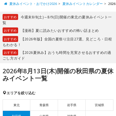
夏休みイベント・おでかけ2026
夏休みイベントカレンダー
20
今週末8/8(土)～8/9(日)開催の東北の夏休みイベント一
おすすめ
覧
【漫画】夏に読みたいおすすめの怖い話まとめ
おすすめ
【2026年版】全国の夏祭り注目27選。見どころ・日程
おすすめ
もわかる！
【2026夏休み】おうち時間を充実させるおすすめの過
おすすめ
ごし方ガイド
2026年8月13日(木)開催の秋田県の夏休
みイベント一覧
エリアを絞り込む
東北
青森県
岩手県
宮城県