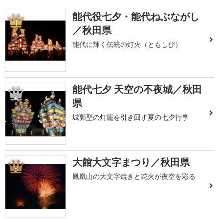
能代役七夕・能代ねぶながし
1
／秋田県
能代に輝く伝統の灯火（ともしび）
能代七夕 天空の不夜城／秋田
2
県
城郭型の灯籠を引き回す夏の七夕行事
大館大文字まつり／秋田県
3
鳳凰山の大文字焼きと花火が夜空を彩る