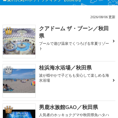
2026/08/06 更新
クアドーム ザ・ブーン／秋田
1
県
プールで遊び温泉でくつろげる常夏リゾー
ト
桂浜海水浴場／秋田県
2
波が穏やかで子どもも安心して楽しめる海
水浴場
男鹿水族館GAO／秋田県
3
人気者のホッキョクグマや秋田県魚ハタハ