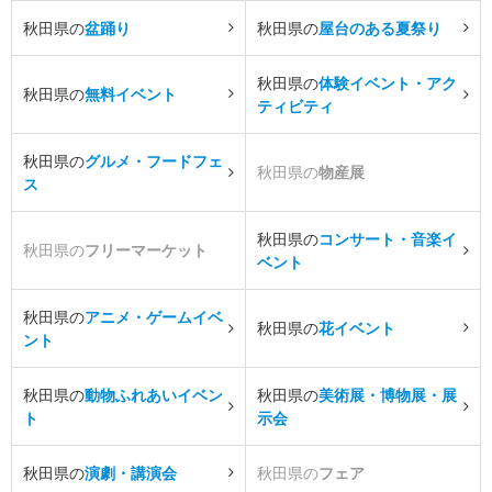
秋田県の
盆踊り
秋田県の
屋台のある夏祭り
秋田県の
体験イベント・アク
秋田県の
無料イベント
ティビティ
秋田県の
グルメ・フードフェ
秋田県の
物産展
ス
秋田県の
コンサート・音楽イ
秋田県の
フリーマーケット
ベント
秋田県の
アニメ・ゲームイベ
秋田県の
花イベント
ント
秋田県の
動物ふれあいイベン
秋田県の
美術展・博物展・展
ト
示会
秋田県の
演劇・講演会
秋田県の
フェア