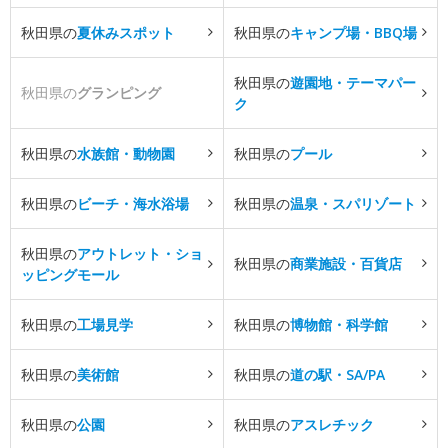
秋田県の
夏休みスポット
秋田県の
キャンプ場・BBQ場
秋田県の
遊園地・テーマパー
秋田県の
グランピング
ク
秋田県の
水族館・動物園
秋田県の
プール
秋田県の
ビーチ・海水浴場
秋田県の
温泉・スパリゾート
秋田県の
アウトレット・ショ
秋田県の
商業施設・百貨店
ッピングモール
秋田県の
工場見学
秋田県の
博物館・科学館
秋田県の
美術館
秋田県の
道の駅・SA/PA
秋田県の
公園
秋田県の
アスレチック