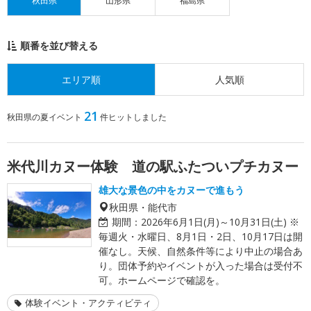
秋田県
山形県
福島県
順番を並び替える
エリア順
人気順
21
秋田県の夏イベント
件ヒットしました
米代川カヌー体験 道の駅ふたついプチカヌー
雄大な景色の中をカヌーで進もう
秋田県・能代市
期間：
2026年6月1日(月)～10月31日(土) ※
毎週火・水曜日、8月1日・2日、10月17日は開
催なし。天候、自然条件等により中止の場合あ
り。団体予約やイベントが入った場合は受付不
可。ホームページで確認を。
体験イベント・アクティビティ