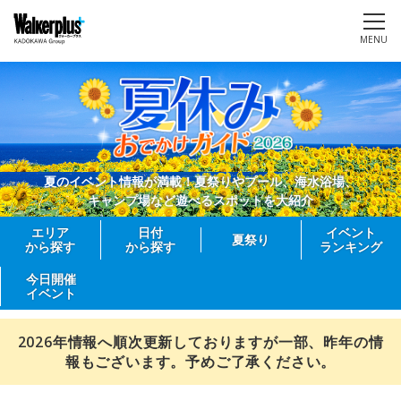
MENU
夏のイベント情報が満載！夏祭りやプール、海水浴場、
キャンプ場など遊べるスポットを大紹介
エリア
日付
イベント
夏祭り
から探す
から探す
ランキング
今日開催
イベント
2026年情報へ順次更新しておりますが一部、昨年の情
報もございます。予めご了承ください。