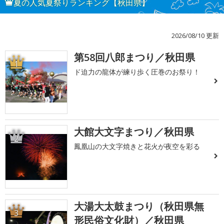
夏の人気夏祭りランキング【秋田県】
2026/08/10 更新
第58回八郎まつり／秋田県
1
ド迫力の龍体が練り歩く圧巻のお祭り！
大館大文字まつり／秋田県
2
鳳凰山の大文字焼きと花火が夜空を彩る
大湯大太鼓まつり（秋田県無
3
形民俗文化財）／秋田県