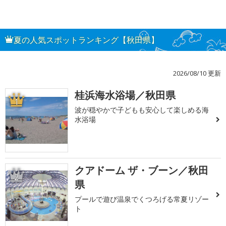
夏の人気スポットランキング【秋田県】
2026/08/10 更新
桂浜海水浴場／秋田県
1
波が穏やかで子どもも安心して楽しめる海
水浴場
クアドーム ザ・ブーン／秋田
2
県
プールで遊び温泉でくつろげる常夏リゾー
ト