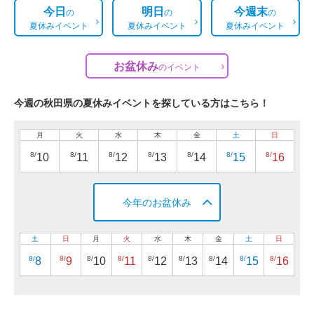
今日
明日
今週末
の
の
の
夏休みイベント
夏休みイベント
夏休みイベント
お盆休み
の
イベント
今週の秋田県の夏休みイベントを探している方はこちら！
月
火
水
木
金
土
日
8/
8/
8/
8/
8/
8/
8/
10
11
12
13
14
15
16
今年のお盆休み
土
日
月
火
水
木
金
土
日
8/
8/
8/
8/
8/
8/
8/
8/
8/
8
9
10
11
12
13
14
15
16