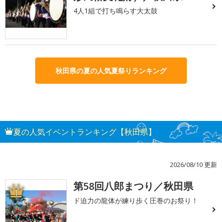
4人1組で打ち鳴らす大太鼓
秋田県の夏の人気夏祭りランキング
夏の人気イベントランキング【秋田県】
2026/08/10 更新
第58回八郎まつり／秋田県
1
ド迫力の龍体が練り歩く圧巻のお祭り！