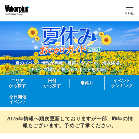
MENU
夏のイベント情報が満載！夏祭りやプール、海水浴場、
キャンプ場など遊べるスポットを大紹介
エリア
日付
イベント
夏祭り
から探す
から探す
ランキング
今日開催
イベント
2026年情報へ順次更新しておりますが一部、昨年の情
報もございます。予めご了承ください。