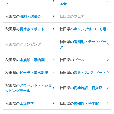
ト
示会
秋田県の
演劇・講演会
秋田県の
フェア
秋田県の
夏休みスポット
秋田県の
キャンプ場・BBQ場
秋田県の
遊園地・テーマパー
秋田県の
グランピング
ク
秋田県の
水族館・動物園
秋田県の
プール
秋田県の
ビーチ・海水浴場
秋田県の
温泉・スパリゾート
秋田県の
アウトレット・ショ
秋田県の
商業施設・百貨店
ッピングモール
秋田県の
工場見学
秋田県の
博物館・科学館