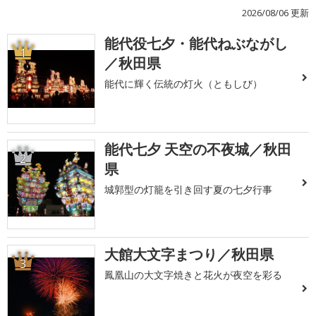
2026/08/06 更新
能代役七夕・能代ねぶながし
1
／秋田県
能代に輝く伝統の灯火（ともしび）
能代七夕 天空の不夜城／秋田
2
県
城郭型の灯籠を引き回す夏の七夕行事
大館大文字まつり／秋田県
3
鳳凰山の大文字焼きと花火が夜空を彩る