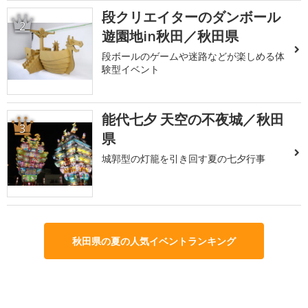
段クリエイターのダンボール
2
遊園地in秋田／秋田県
段ボールのゲームや迷路などが楽しめる体
験型イベント
能代七夕 天空の不夜城／秋田
3
県
城郭型の灯籠を引き回す夏の七夕行事
秋田県の夏の人気イベントランキング