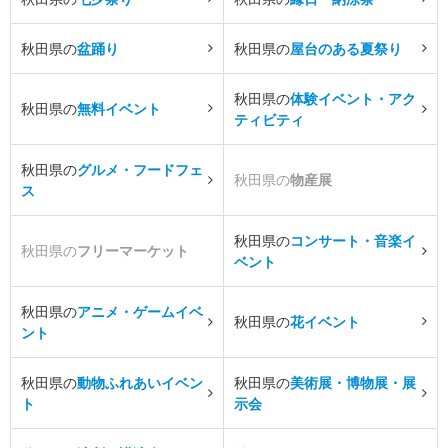
秋田県の
盆踊り
秋田県の
屋台のある夏祭り
秋田県の
体験イベント・アク
秋田県の
無料イベント
ティビティ
秋田県の
グルメ・フードフェ
秋田県の
物産展
ス
秋田県の
コンサート・音楽イ
秋田県の
フリーマーケット
ベント
秋田県の
アニメ・ゲームイベ
秋田県の
花イベント
ント
秋田県の
動物ふれあいイベン
秋田県の
美術展・博物展・展
ト
示会