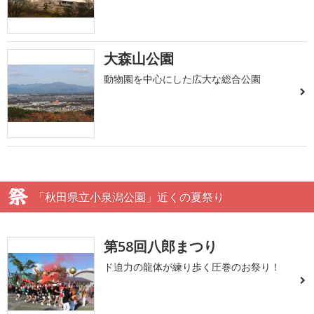
大森山公園
動物園を中心にした広大な総合公園
「秋田県立小泉潟公園」近くの夏祭り
第58回八郎まつり
ド迫力の龍体が練り歩く圧巻のお祭り！