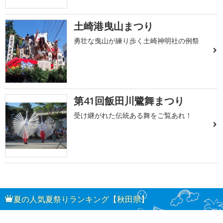
土崎港曳山まつり
勇壮な曳山が練り歩く土崎神明社の例祭
第41回飯田川鷺舞まつり
受け継がれた伝統ある舞をご覧あれ！
夏の人気夏祭りランキング【秋田県】