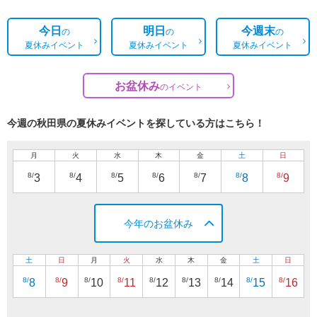
今日
明日
今週末
の
の
の
夏休みイベント
夏休みイベント
夏休みイベント
お盆休み
の
イベント
今週の秋田県の夏休みイベントを探している方はこちら！
月
火
水
木
金
土
日
8/
8/
8/
8/
8/
8/
8/
3
4
5
6
7
8
9
今年のお盆休み
土
日
月
火
水
木
金
土
日
8/
8/
8/
8/
8/
8/
8/
8/
8/
8
9
10
11
12
13
14
15
16