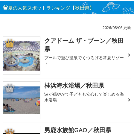
夏の人気スポットランキング【秋田県】
2026/08/06 更新
クアドーム ザ・ブーン／秋田
1
県
プールで遊び温泉でくつろげる常夏リゾー
ト
桂浜海水浴場／秋田県
2
波が穏やかで子どもも安心して楽しめる海
水浴場
男鹿水族館GAO／秋田県