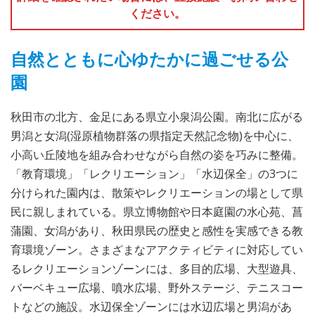
ください。
自然とともに心ゆたかに過ごせる公
園
秋田市の北方、金足にある県立小泉潟公園。南北に広がる
男潟と女潟(湿原植物群落の県指定天然記念物)を中心に、
小高い丘陵地を組み合わせながら自然の姿を巧みに整備。
「教育環境」「レクリエーション」「水辺保全」の3つに
分けられた園内は、散策やレクリエーションの場として県
民に親しまれている。県立博物館や日本庭園の水心苑、菖
蒲園、女潟があり、秋田県民の歴史と感性を実感できる教
育環境ゾーン。さまざまなアアクティビティに対応してい
るレクリエーションゾーンには、多目的広場、大型遊具、
バーベキュー広場、噴水広場、野外ステージ、テニスコー
トなどの施設。水辺保全ゾーンには水辺広場と男潟があ