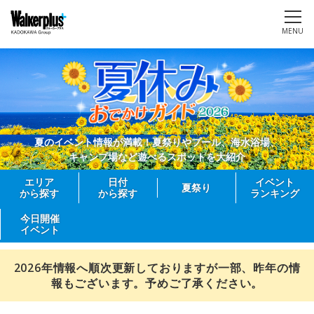
MENU
夏のイベント情報が満載！夏祭りやプール、海水浴場、
キャンプ場など遊べるスポットを大紹介
エリア
日付
イベント
夏祭り
から探す
から探す
ランキング
今日開催
イベント
2026年情報へ順次更新しておりますが一部、昨年の情
報もございます。予めご了承ください。