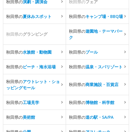
秋田県の
演劇・講演会
秋田県の
フェア
秋田県の
夏休みスポット
秋田県の
キャンプ場・BBQ場
秋田県の
遊園地・テーマパー
秋田県の
グランピング
ク
秋田県の
水族館・動物園
秋田県の
プール
秋田県の
ビーチ・海水浴場
秋田県の
温泉・スパリゾート
秋田県の
アウトレット・ショ
秋田県の
商業施設・百貨店
ッピングモール
秋田県の
工場見学
秋田県の
博物館・科学館
秋田県の
美術館
秋田県の
道の駅・SA/PA
秋田県の
公園
秋田県の
アスレチック