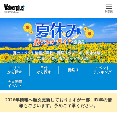
MENU
夏のイベント情報が満載！夏祭りやプール、海水浴場、
キャンプ場など遊べるスポットを大紹介
エリア
日付
イベント
夏祭り
から探す
から探す
ランキング
今日開催
イベント
2026年情報へ順次更新しておりますが一部、昨年の情
報もございます。予めご了承ください。