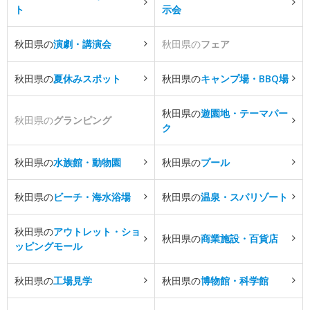
ト
示会
秋田県の
演劇・講演会
秋田県の
フェア
秋田県の
夏休みスポット
秋田県の
キャンプ場・BBQ場
秋田県の
遊園地・テーマパー
秋田県の
グランピング
ク
秋田県の
水族館・動物園
秋田県の
プール
秋田県の
ビーチ・海水浴場
秋田県の
温泉・スパリゾート
秋田県の
アウトレット・ショ
秋田県の
商業施設・百貨店
ッピングモール
秋田県の
工場見学
秋田県の
博物館・科学館