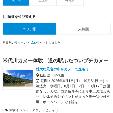
秋田県
山形県
福島県
順番を並び替える
エリア順
人気順
22
秋田県の夏イベント
件ヒットしました
米代川カヌー体験 道の駅ふたついプチカヌー
雄大な景色の中をカヌーで進もう
秋田県・能代市
期間：
2026年6月1日(月)～10月31日(土) ※
毎週火・水曜日、8月1日・2日、10月17日は開
催なし。天候、自然条件等により中止の場合あ
り。団体予約やイベントが入った場合は受付不
可。ホームページで確認を。
体験イベント・アクティビティ