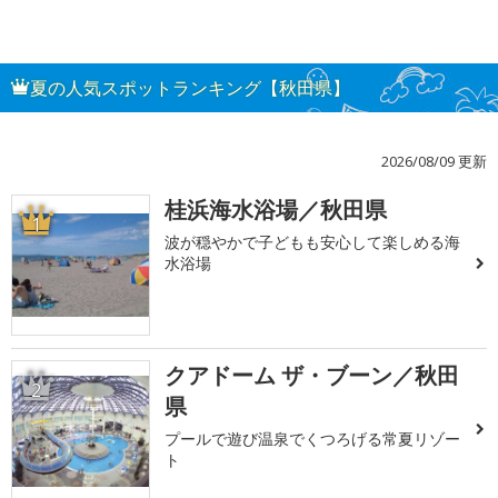
夏の人気スポットランキング【秋田県】
2026/08/09 更新
桂浜海水浴場／秋田県
1
波が穏やかで子どもも安心して楽しめる海
水浴場
クアドーム ザ・ブーン／秋田
2
県
プールで遊び温泉でくつろげる常夏リゾー
ト