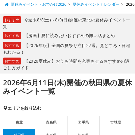
夏休みイベント・おでかけ2026
夏休みイベントカレンダー
20
今週末8/8(土)～8/9(日)開催の東北の夏休みイベント一
おすすめ
覧
【漫画】夏に読みたいおすすめの怖い話まとめ
おすすめ
【2026年版】全国の夏祭り注目27選。見どころ・日程
おすすめ
もわかる！
【2026夏休み】おうち時間を充実させるおすすめの過
おすすめ
ごし方ガイド
2026年6月11日(木)開催の秋田県の夏休
みイベント一覧
エリアを絞り込む
東北
青森県
岩手県
宮城県