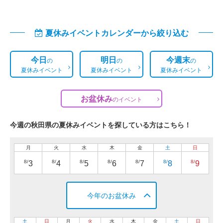
夏休みイベントカレンダーから絞り込む
今日
明日
今週末
の
の
の
夏休みイベント
夏休みイベント
夏休みイベント
お盆休み
の
イベント
今週の秋田県の夏休みイベントを探している方はこちら！
月
火
水
木
金
土
日
8/
8/
8/
8/
8/
8/
8/
3
4
5
6
7
8
9
今年のお盆休み
土
日
月
火
水
木
金
土
日