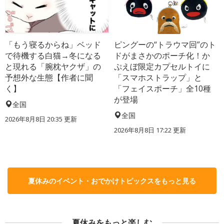
「もう寝るからね」ベッド
ピングーの“トラウマ回”のト
で待機する白猫→冬になる
ドがまさかのポーチ化！か
と現れる「腕枕ヤクザ」の
ぷえぼ限定カプセルトイに
予想外な生態【作者に聞
「スマホストラップ」と
く】
「フェイスポーチ」全10種
が登場
全国
全国
2026年8月8日 20:35
更新
2026年8月8日 17:22
更新
夏休みのイベント・おでかけトピックスをもっと見る
夏休みをもっと楽しむ