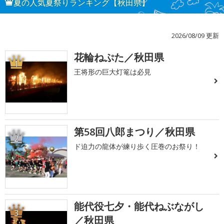
夏の人気夏祭りランキング【秋田県】
2026/08/09 更新
花輪ねぷた／秋田県
1
王将形の巨大灯篭は必見
第58回八郎まつり／秋田県
2
ド迫力の龍体が練り歩く圧巻のお祭り！
能代役七夕・能代ねぶながし
3
／秋田県