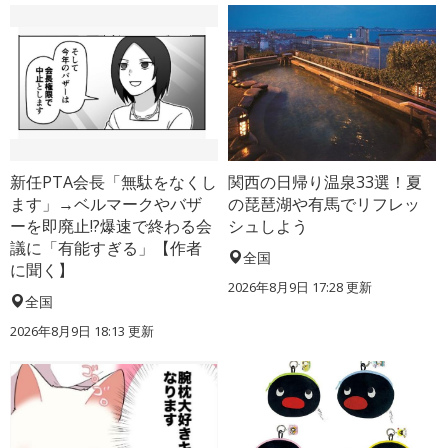
新任PTA会長「無駄をなくし
関西の日帰り温泉33選！夏
ます」→ベルマークやバザ
の琵琶湖や有馬でリフレッ
ーを即廃止!?爆速で終わる会
シュしよう
議に「有能すぎる」【作者
全国
に聞く】
2026年8月9日 17:28
更新
全国
2026年8月9日 18:13
更新