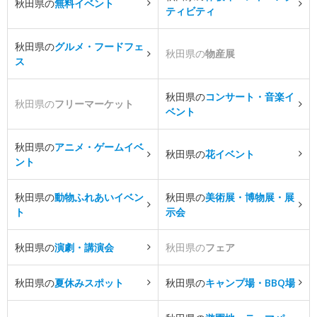
秋田県の
無料イベント
ティビティ
秋田県の
グルメ・フードフェ
秋田県の
物産展
ス
秋田県の
コンサート・音楽イ
秋田県の
フリーマーケット
ベント
秋田県の
アニメ・ゲームイベ
秋田県の
花イベント
ント
秋田県の
動物ふれあいイベン
秋田県の
美術展・博物展・展
ト
示会
秋田県の
演劇・講演会
秋田県の
フェア
秋田県の
夏休みスポット
秋田県の
キャンプ場・BBQ場