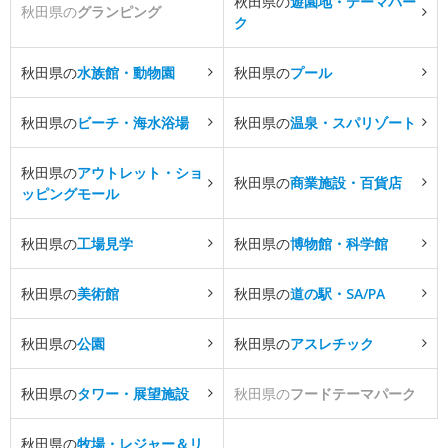
秋田県の
遊園地・テーマパー
秋田県の
グランピング
ク
秋田県の
水族館・動物園
秋田県の
プール
秋田県の
ビーチ・海水浴場
秋田県の
温泉・スパリゾート
秋田県の
アウトレット・ショ
秋田県の
商業施設・百貨店
ッピングモール
秋田県の
工場見学
秋田県の
博物館・科学館
秋田県の
美術館
秋田県の
道の駅・SA/PA
秋田県の
公園
秋田県の
アスレチック
秋田県の
タワー・展望施設
秋田県の
フードテーマパーク
秋田県の
牧場・レジャー＆リ