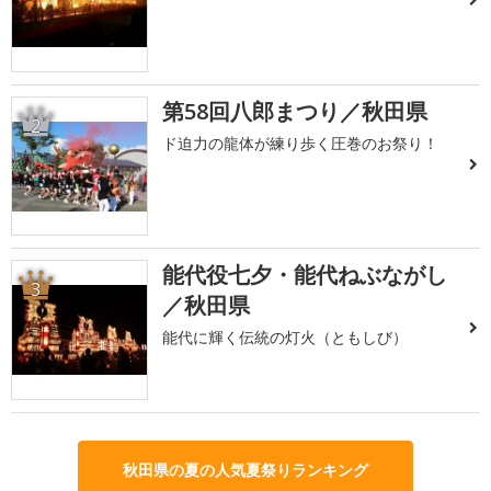
第58回八郎まつり／秋田県
2
ド迫力の龍体が練り歩く圧巻のお祭り！
能代役七夕・能代ねぶながし
3
／秋田県
能代に輝く伝統の灯火（ともしび）
秋田県の夏の人気夏祭りランキング