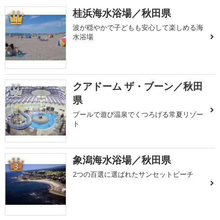
桂浜海水浴場／秋田県
1
波が穏やかで子どもも安心して楽しめる海
水浴場
クアドーム ザ・ブーン／秋田
2
県
プールで遊び温泉でくつろげる常夏リゾー
ト
象潟海水浴場／秋田県
3
2つの百選に選ばれたサンセットビーチ