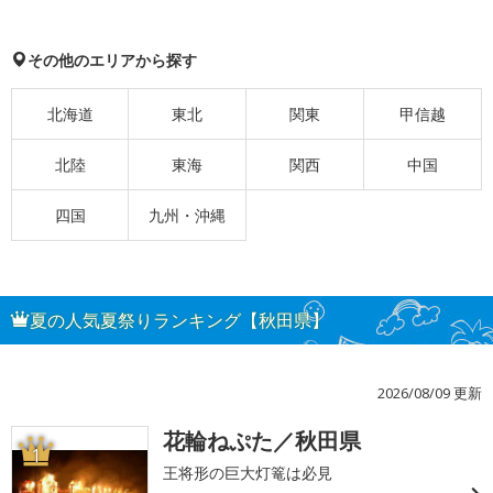
その他のエリアから探す
北海道
東北
関東
甲信越
北陸
東海
関西
中国
四国
九州・沖縄
夏の人気夏祭りランキング【秋田県】
2026/08/09 更新
花輪ねぷた／秋田県
1
王将形の巨大灯篭は必見