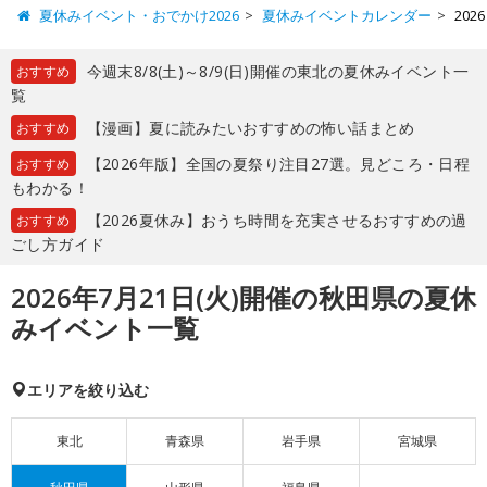
夏休みイベント・おでかけ2026
夏休みイベントカレンダー
20
今週末8/8(土)～8/9(日)開催の東北の夏休みイベント一
おすすめ
覧
【漫画】夏に読みたいおすすめの怖い話まとめ
おすすめ
【2026年版】全国の夏祭り注目27選。見どころ・日程
おすすめ
もわかる！
【2026夏休み】おうち時間を充実させるおすすめの過
おすすめ
ごし方ガイド
2026年7月21日(火)開催の秋田県の夏休
みイベント一覧
エリアを絞り込む
東北
青森県
岩手県
宮城県