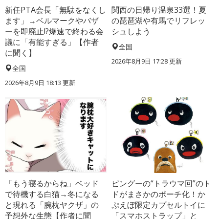
新任PTA会長「無駄をなくし
関西の日帰り温泉33選！夏
ます」→ベルマークやバザ
の琵琶湖や有馬でリフレッ
ーを即廃止!?爆速で終わる会
シュしよう
議に「有能すぎる」【作者
全国
に聞く】
2026年8月9日 17:28
更新
全国
2026年8月9日 18:13
更新
「もう寝るからね」ベッド
ピングーの“トラウマ回”のト
で待機する白猫→冬になる
ドがまさかのポーチ化！か
と現れる「腕枕ヤクザ」の
ぷえぼ限定カプセルトイに
予想外な生態【作者に聞
「スマホストラップ」と