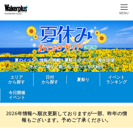
MENU
夏のイベント情報が満載！夏祭りやプール、海水浴場、
キャンプ場など遊べるスポットを大紹介
エリア
日付
イベント
夏祭り
から探す
から探す
ランキング
今日開催
イベント
2026年情報へ順次更新しておりますが一部、昨年の情
報もございます。予めご了承ください。