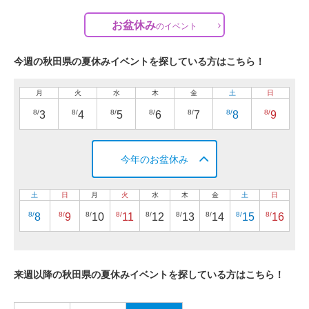
お盆休み
の
イベント
今週の秋田県の夏休みイベントを探している方はこちら！
月
火
水
木
金
土
日
8/
8/
8/
8/
8/
8/
8/
3
4
5
6
7
8
9
今年のお盆休み
土
日
月
火
水
木
金
土
日
8/
8/
8/
8/
8/
8/
8/
8/
8/
8
9
10
11
12
13
14
15
16
来週以降の秋田県の夏休みイベントを探している方はこちら！