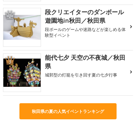
段クリエイターのダンボール
2
遊園地in秋田／秋田県
段ボールのゲームや迷路などが楽しめる体
験型イベント
能代七夕 天空の不夜城／秋田
3
県
城郭型の灯籠を引き回す夏の七夕行事
秋田県の夏の人気イベントランキング