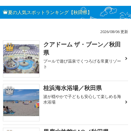
夏の人気スポットランキング【秋田県】
2026/08/06 更新
クアドーム ザ・ブーン／秋田
1
県
プールで遊び温泉でくつろげる常夏リゾー
ト
桂浜海水浴場／秋田県
2
波が穏やかで子どもも安心して楽しめる海
水浴場