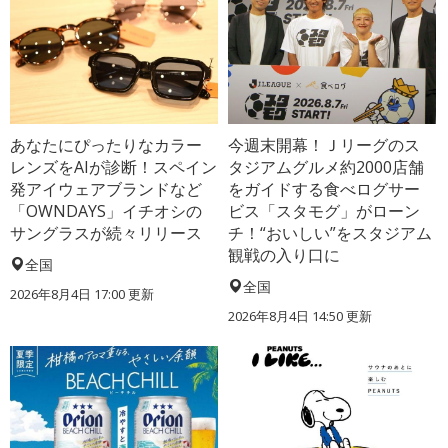
あなたにぴったりなカラー
今週末開幕！Ｊリーグのス
レンズをAIが診断！スペイン
タジアムグルメ約2000店舗
発アイウェアブランドなど
をガイドする食べログサー
「OWNDAYS」イチオシの
ビス「スタモグ」がローン
サングラスが続々リリース
チ！“おいしい”をスタジアム
観戦の入り口に
全国
全国
2026年8月4日 17:00
更新
2026年8月4日 14:50
更新