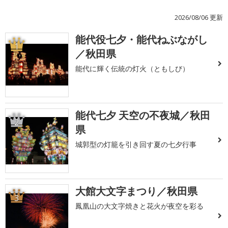
2026/08/06 更新
能代役七夕・能代ねぶながし
1
／秋田県
能代に輝く伝統の灯火（ともしび）
能代七夕 天空の不夜城／秋田
2
県
城郭型の灯籠を引き回す夏の七夕行事
大館大文字まつり／秋田県
3
鳳凰山の大文字焼きと花火が夜空を彩る