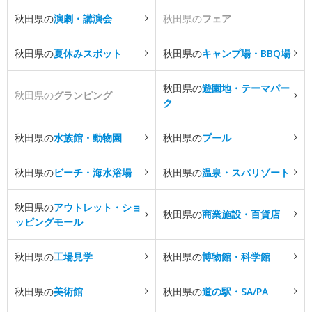
秋田県の
演劇・講演会
秋田県の
フェア
秋田県の
夏休みスポット
秋田県の
キャンプ場・BBQ場
秋田県の
遊園地・テーマパー
秋田県の
グランピング
ク
秋田県の
水族館・動物園
秋田県の
プール
秋田県の
ビーチ・海水浴場
秋田県の
温泉・スパリゾート
秋田県の
アウトレット・ショ
秋田県の
商業施設・百貨店
ッピングモール
秋田県の
工場見学
秋田県の
博物館・科学館
秋田県の
美術館
秋田県の
道の駅・SA/PA