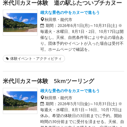
米代川カヌー体験 道の駅ふたついプチカヌー
雄大な景色の中をカヌーで進もう
秋田県・能代市
期間：
2026年6月1日(月)～10月31日(土) ※
毎週火・水曜日、8月1日・2日、10月17日は開
催なし。天候、自然条件等により中止の場合あ
り。団体予約やイベントが入った場合は受付不
可。ホームページで確認を。
体験イベント・アクティビティ
米代川カヌー体験 5kmツーリング
雄大な景色の中をカヌーで進もう
秋田県・能代市
期間：
2026年5月1日(金)～10月31日(土) ※
毎週火・水曜日、8月1日～16日、10月17日は
休み。希望の体験日の3日前までに予約。開始
時間の30分前までに受付を済ませる。天候、自