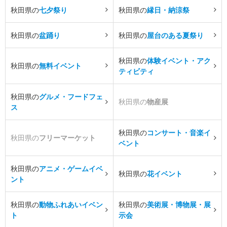
秋田県の
七夕祭り
秋田県の
縁日・納涼祭
秋田県の
盆踊り
秋田県の
屋台のある夏祭り
秋田県の
体験イベント・アク
秋田県の
無料イベント
ティビティ
秋田県の
グルメ・フードフェ
秋田県の
物産展
ス
秋田県の
コンサート・音楽イ
秋田県の
フリーマーケット
ベント
秋田県の
アニメ・ゲームイベ
秋田県の
花イベント
ント
秋田県の
動物ふれあいイベン
秋田県の
美術展・博物展・展
ト
示会