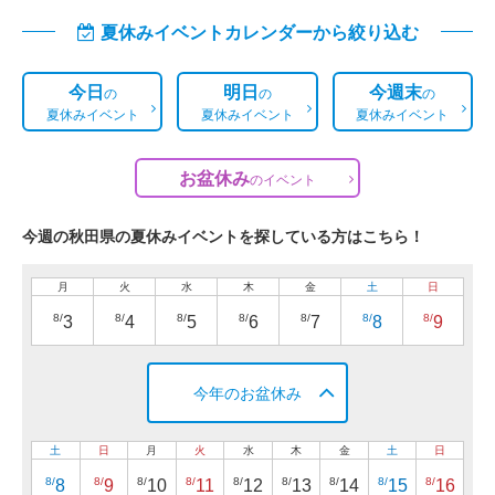
夏休みイベントカレンダーから絞り込む
今日
明日
今週末
の
の
の
夏休みイベント
夏休みイベント
夏休みイベント
お盆休み
の
イベント
今週の秋田県の夏休みイベントを探している方はこちら！
月
火
水
木
金
土
日
8/
8/
8/
8/
8/
8/
8/
3
4
5
6
7
8
9
今年のお盆休み
土
日
月
火
水
木
金
土
日
8/
8/
8/
8/
8/
8/
8/
8/
8/
8
9
10
11
12
13
14
15
16