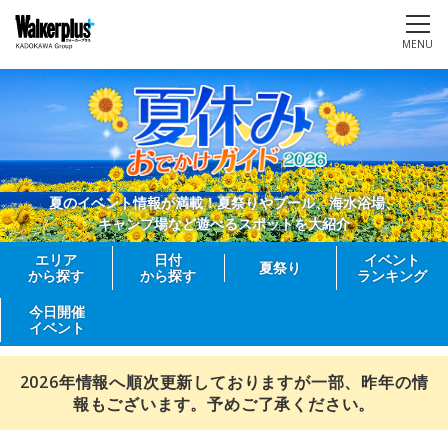
MENU
夏のイベント情報が満載！夏祭りやプール、海水浴場、
キャンプ場など遊べるスポットを大紹介
エリア
日付
イベント
夏祭り
から探す
から探す
ランキング
今日開催
イベント
2026年情報へ順次更新しておりますが一部、昨年の情
報もございます。予めご了承ください。