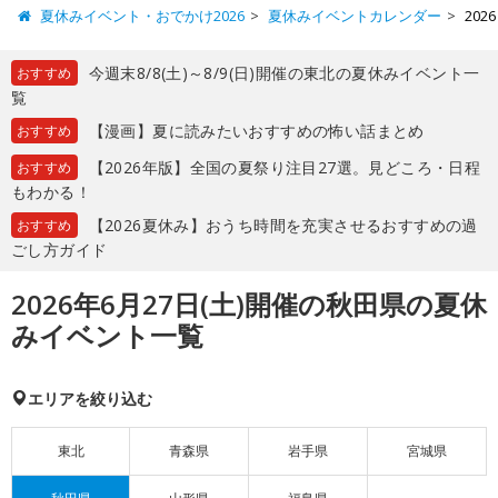
夏休みイベント・おでかけ2026
夏休みイベントカレンダー
20
今週末8/8(土)～8/9(日)開催の東北の夏休みイベント一
おすすめ
覧
【漫画】夏に読みたいおすすめの怖い話まとめ
おすすめ
【2026年版】全国の夏祭り注目27選。見どころ・日程
おすすめ
もわかる！
【2026夏休み】おうち時間を充実させるおすすめの過
おすすめ
ごし方ガイド
2026年6月27日(土)開催の秋田県の夏休
みイベント一覧
エリアを絞り込む
東北
青森県
岩手県
宮城県