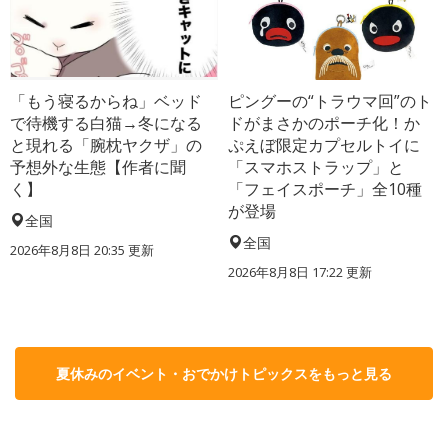
「もう寝るからね」ベッド
ピングーの“トラウマ回”のト
で待機する白猫→冬になる
ドがまさかのポーチ化！か
と現れる「腕枕ヤクザ」の
ぷえぼ限定カプセルトイに
予想外な生態【作者に聞
「スマホストラップ」と
く】
「フェイスポーチ」全10種
が登場
全国
全国
2026年8月8日 20:35
更新
2026年8月8日 17:22
更新
夏休みのイベント・おでかけトピックスをもっと見る