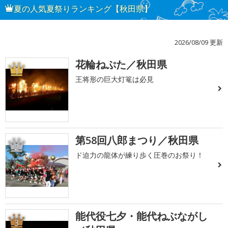
夏の人気夏祭りランキング【秋田県】
2026/08/09 更新
花輪ねぷた／秋田県
1
王将形の巨大灯篭は必見
第58回八郎まつり／秋田県
2
ド迫力の龍体が練り歩く圧巻のお祭り！
能代役七夕・能代ねぶながし
3