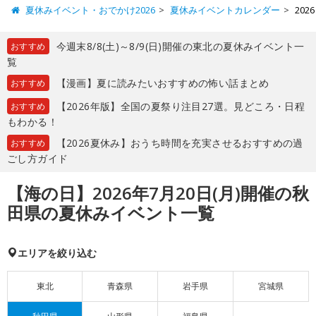
夏休みイベント・おでかけ2026
夏休みイベントカレンダー
20
今週末8/8(土)～8/9(日)開催の東北の夏休みイベント一
おすすめ
覧
【漫画】夏に読みたいおすすめの怖い話まとめ
おすすめ
【2026年版】全国の夏祭り注目27選。見どころ・日程
おすすめ
もわかる！
【2026夏休み】おうち時間を充実させるおすすめの過
おすすめ
ごし方ガイド
【海の日】2026年7月20日(月)開催の秋
田県の夏休みイベント一覧
エリアを絞り込む
東北
青森県
岩手県
宮城県