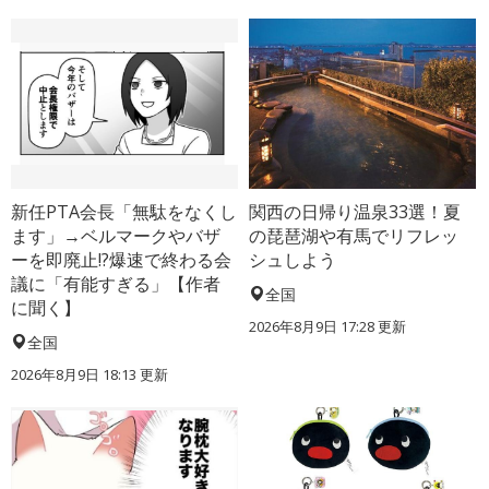
新任PTA会長「無駄をなくし
関西の日帰り温泉33選！夏
ます」→ベルマークやバザ
の琵琶湖や有馬でリフレッ
ーを即廃止!?爆速で終わる会
シュしよう
議に「有能すぎる」【作者
全国
に聞く】
2026年8月9日 17:28
更新
全国
2026年8月9日 18:13
更新