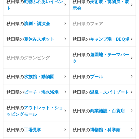
秋田県の
動物ふれあいイベン
秋田県の
美術展・博物展・展
ト
示会
秋田県の
演劇・講演会
秋田県の
フェア
秋田県の
夏休みスポット
秋田県の
キャンプ場・BBQ場
秋田県の
遊園地・テーマパー
秋田県の
グランピング
ク
秋田県の
水族館・動物園
秋田県の
プール
秋田県の
ビーチ・海水浴場
秋田県の
温泉・スパリゾート
秋田県の
アウトレット・ショ
秋田県の
商業施設・百貨店
ッピングモール
秋田県の
工場見学
秋田県の
博物館・科学館