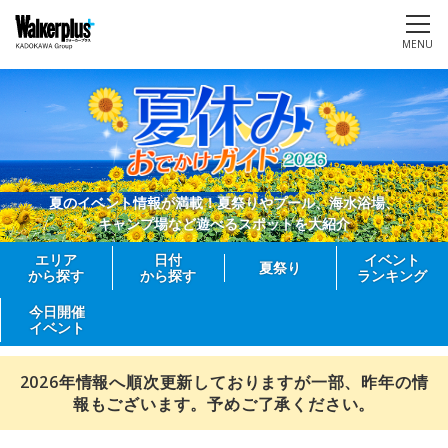
MENU
夏のイベント情報が満載！夏祭りやプール、海水浴場、
キャンプ場など遊べるスポットを大紹介
エリア
日付
イベント
夏祭り
から探す
から探す
ランキング
今日開催
イベント
2026年情報へ順次更新しておりますが一部、昨年の情
報もございます。予めご了承ください。