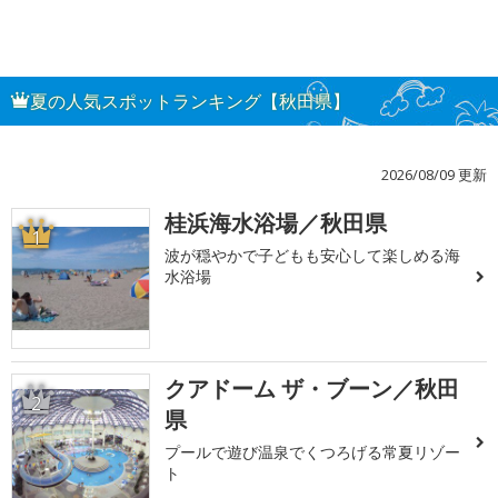
夏の人気スポットランキング【秋田県】
2026/08/09 更新
桂浜海水浴場／秋田県
1
波が穏やかで子どもも安心して楽しめる海
水浴場
クアドーム ザ・ブーン／秋田
2
県
プールで遊び温泉でくつろげる常夏リゾー
ト