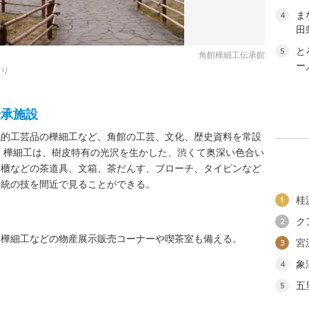
ま
4
田
と
5
角館樺細工伝承館
ー
造り
伝承施設
統的工芸品の樺細工など、角館の工芸、文化、歴史資料を常設
た。樺細工は、樹皮特有の光沢を生かした、渋くて奥深い色合い
茶櫃などの茶道具、文箱、茶だんす、ブローチ、タイピンなど
伝統の技を間近で見ることができる。
桂
1
ク
2
。樺細工などの物産展示販売コーナーや喫茶室も備える。
宮
3
象
4
五
5