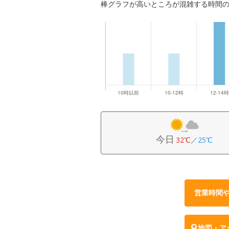
棒グラフが高いところが混雑する時間
今日
32℃
／
25℃
営業時間
地図・ア