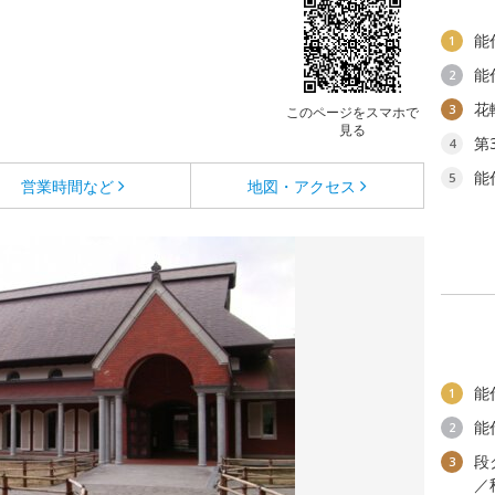
能
1
能
2
花
3
このページをスマホで
見る
第
4
能
5
営業時間など
地図・アクセス
能
1
能
2
段
3
／