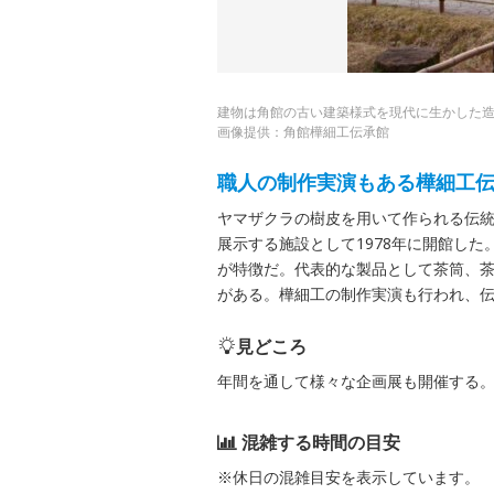
建物は角館の古い建築様式を現代に生かした
画像提供：角館樺細工伝承館
職人の制作実演もある樺細工
ヤマザクラの樹皮を用いて作られる伝
展示する施設として1978年に開館し
が特徴だ。代表的な製品として茶筒、
がある。樺細工の制作実演も行われ、
見どころ
年間を通して様々な企画展も開催する
混雑する時間の目安
※休日の混雑目安を表示しています。