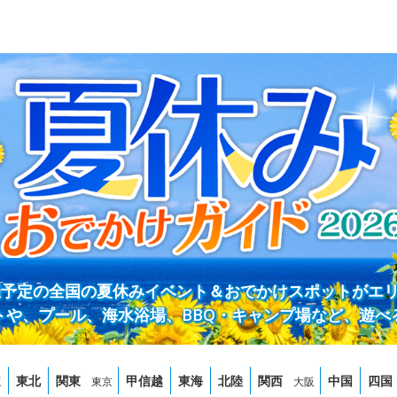
開催予定の全国の夏休みイベント＆おでかけスポットがエ
トや、プール、海水浴場、BBQ・キャンプ場など、遊べ
道
東北
関東
甲信越
東海
北陸
関西
中国
四国
東京
大阪