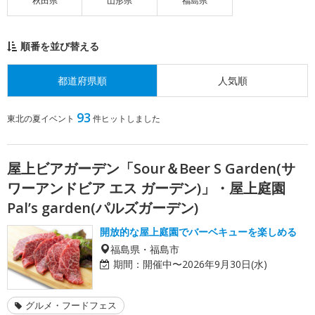
秋田県
山形県
福島県
順番を並び替える
都道府県順
人気順
93
東北の夏イベント
件ヒットしました
屋上ビアガーデン「Sour＆Beer S Garden(サ
ワーアンドビア エス ガーデン)」・屋上庭園
Pal’s garden(パルズガーデン)
開放的な屋上庭園でバーベキューを楽しめる
福島県・福島市
期間：
開催中〜2026年9月30日(水)
グルメ・フードフェス