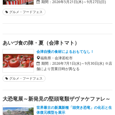
期間：
2026年5月21日(木)～9月27日(日)
グルメ・フードフェス
あいづ食の陣・夏（会津トマト）
会津自慢の食材によるおもてなし！
福島県・会津若松市
期間：
2026年7月1日(水)～9月30日(水) ※店
舗により営業日時が異なる
グルメ・フードフェス
大恐竜展～新発見の堅頭竜類ザヴァケファレ～
世界最古の新属新種「頭突き恐竜」の化石と生
体復元模型を展示