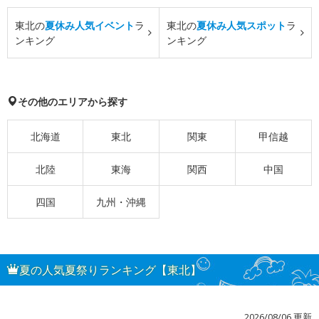
東北の
夏休み人気イベント
ラ
東北の
夏休み人気スポット
ラ
ンキング
ンキング
その他のエリアから探す
北海道
東北
関東
甲信越
北陸
東海
関西
中国
四国
九州・沖縄
夏の人気夏祭りランキング【東北】
2026/08/06 更新