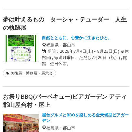
夢は叶えるもの ターシャ・テューダー 人生
の軌跡展
自然とともに、心豊かに生きたひと。
福島県・郡山市
期間：
2026年7月4日(土)～8月23日(日) ※休
館日は毎週月曜日、ただし7月20日（祝）は開
館、翌日休館。
美術展・博物展・展示会
お祭りBBQ(バーベキュー)ビアガーデン アティ
郡山屋台村・屋上
屋台グルメとBBQを楽しめる全天候型ビアガー
デン
福島県・郡山市