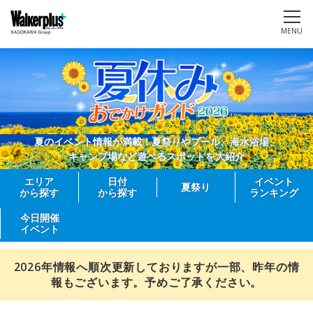
MENU
夏のイベント情報が満載！夏祭りやプール、海水浴場、
キャンプ場など遊べるスポットを大紹介
エリア
日付
イベント
夏祭り
から探す
から探す
ランキング
今日開催
イベント
2026年情報へ順次更新しておりますが一部、昨年の情
報もございます。予めご了承ください。