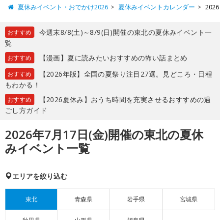
夏休みイベント・おでかけ2026
夏休みイベントカレンダー
20
今週末8/8(土)～8/9(日)開催の東北の夏休みイベント一
おすすめ
覧
【漫画】夏に読みたいおすすめの怖い話まとめ
おすすめ
【2026年版】全国の夏祭り注目27選。見どころ・日程
おすすめ
もわかる！
【2026夏休み】おうち時間を充実させるおすすめの過
おすすめ
ごし方ガイド
2026年7月17日(金)開催の東北の夏休
みイベント一覧
エリアを絞り込む
東北
青森県
岩手県
宮城県