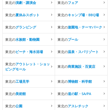
東北の
演劇・講演会
東北の
フェア
東北の
夏休みスポット
東北の
キャンプ場・BBQ場
東北の
グランピング
東北の
遊園地・テーマパーク
東北の
水族館・動物園
東北の
プール
東北の
ビーチ・海水浴場
東北の
温泉・スパリゾート
東北の
アウトレット・ショッ
東北の
商業施設・百貨店
ピングモール
東北の
工場見学
東北の
博物館・科学館
東北の
美術館
東北の
道の駅・SA/PA
東北の
公園
東北の
アスレチック