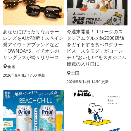
あなたにぴったりなカラー
今週末開幕！Ｊリーグのス
レンズをAIが診断！スペイン
タジアムグルメ約2000店舗
発アイウェアブランドなど
をガイドする食べログサー
「OWNDAYS」イチオシの
ビス「スタモグ」がローン
サングラスが続々リリース
チ！“おいしい”をスタジアム
観戦の入り口に
全国
全国
2026年8月4日 17:00
更新
2026年8月4日 14:50
更新