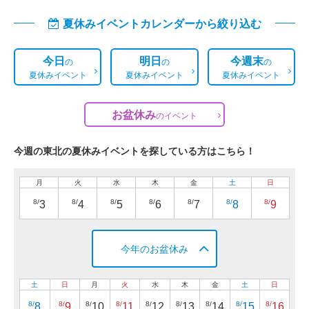
夏休みイベントカレンダーから絞り込む
今日
明日
今週末
の
の
の
夏休みイベント
夏休みイベント
夏休みイベント
お盆休み
の
イベント
今週の東北の夏休みイベントを探している方はこちら！
月
火
水
木
金
土
日
8/
8/
8/
8/
8/
8/
8/
3
4
5
6
7
8
9
今年のお盆休み
土
日
月
火
水
木
金
土
日
8/
8/
8/
8/
8/
8/
8/
8/
8/
8
9
10
11
12
13
14
15
16