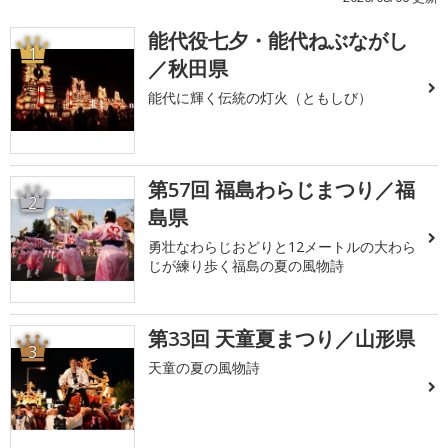
能代役七夕・能代ねぶながし
1
／秋田県
能代に輝く伝統の灯火（ともしび）
第57回 福島わらじまつり／福
2
島県
勇壮なわらじおどりと12メートルの大わら
じが練り歩く福島の夏の風物詩
第33回 天童夏まつり／山形県
3
天童の夏の風物詩