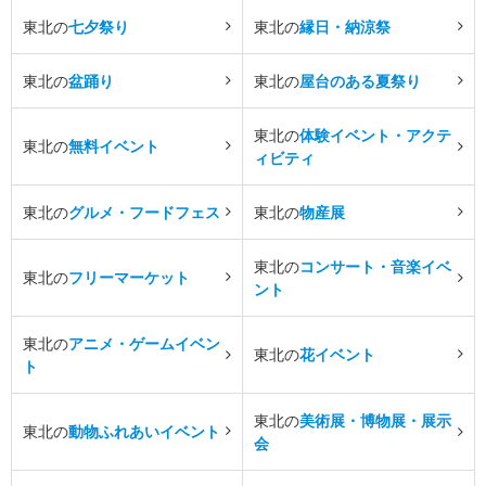
東北の
七夕祭り
東北の
縁日・納涼祭
東北の
盆踊り
東北の
屋台のある夏祭り
東北の
体験イベント・アクテ
東北の
無料イベント
ィビティ
東北の
グルメ・フードフェス
東北の
物産展
東北の
コンサート・音楽イベ
東北の
フリーマーケット
ント
東北の
アニメ・ゲームイベン
東北の
花イベント
ト
東北の
美術展・博物展・展示
東北の
動物ふれあいイベント
会