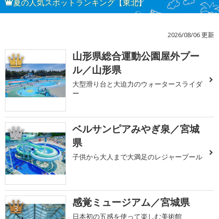
夏の人気スポットランキング【東北】
2026/08/06 更新
山形県総合運動公園屋外プー
1
ル／山形県
大型滑り台と大迫力のウォータースライダ
ー
ベルサンピアみやぎ泉／宮城
2
県
子供から大人まで大満足のレジャープール
感覚ミュージアム／宮城県
3
日本初の五感を使って楽しむ美術館