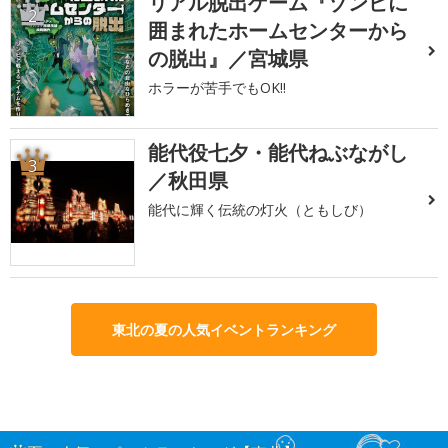
リアル脱出ゲーム『ゾンビに
2
囲まれたホームセンターから
の脱出』／宮城県
ホラーが苦手でもOK!!
能代役七夕・能代ねぶながし
3
／秋田県
能代に輝く伝統の灯火（ともしび）
東北の夏の人気イベントランキング