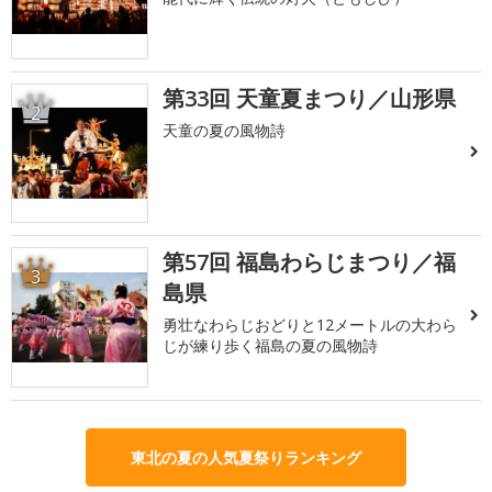
第33回 天童夏まつり／山形県
2
天童の夏の風物詩
第57回 福島わらじまつり／福
3
島県
勇壮なわらじおどりと12メートルの大わら
じが練り歩く福島の夏の風物詩
東北の夏の人気夏祭りランキング