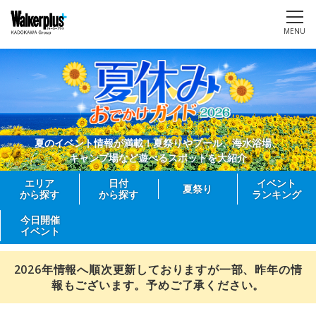
MENU
夏のイベント情報が満載！夏祭りやプール、海水浴場、
キャンプ場など遊べるスポットを大紹介
エリア
日付
イベント
夏祭り
から探す
から探す
ランキング
今日開催
イベント
2026年情報へ順次更新しておりますが一部、昨年の情
報もございます。予めご了承ください。