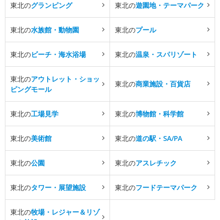
東北の
グランピング
東北の
遊園地・テーマパーク
東北の
水族館・動物園
東北の
プール
東北の
ビーチ・海水浴場
東北の
温泉・スパリゾート
東北の
アウトレット・ショッ
東北の
商業施設・百貨店
ピングモール
東北の
工場見学
東北の
博物館・科学館
東北の
美術館
東北の
道の駅・SA/PA
東北の
公園
東北の
アスレチック
東北の
タワー・展望施設
東北の
フードテーマパーク
東北の
牧場・レジャー＆リゾ