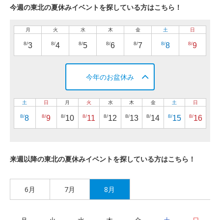
今週の東北の夏休みイベントを探している方はこちら！
月
火
水
木
金
土
日
8/
8/
8/
8/
8/
8/
8/
3
4
5
6
7
8
9
今年のお盆休み
土
日
月
火
水
木
金
土
日
8/
8/
8/
8/
8/
8/
8/
8/
8/
8
9
10
11
12
13
14
15
16
来週以降の東北の夏休みイベントを探している方はこちら！
6月
7月
8月