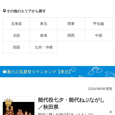
その他のエリアから探す
北海道
東北
関東
甲信越
北陸
東海
関西
中国
四国
九州・沖縄
夏の人気夏祭りランキング【東北】
2026/08/08 更新
能代役七夕・能代ねぶながし
1
／秋田県
能代に輝く伝統の灯火（ともしび）