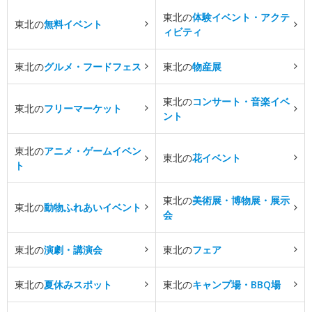
東北の
体験イベント・アクテ
東北の
無料イベント
ィビティ
東北の
グルメ・フードフェス
東北の
物産展
東北の
コンサート・音楽イベ
東北の
フリーマーケット
ント
東北の
アニメ・ゲームイベン
東北の
花イベント
ト
東北の
美術展・博物展・展示
東北の
動物ふれあいイベント
会
東北の
演劇・講演会
東北の
フェア
東北の
夏休みスポット
東北の
キャンプ場・BBQ場