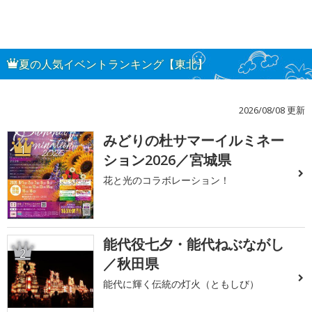
夏の人気イベントランキング【東北】
2026/08/08 更新
みどりの杜サマーイルミネー
1
ション2026／宮城県
花と光のコラボレーション！
能代役七夕・能代ねぶながし
2
／秋田県
能代に輝く伝統の灯火（ともしび）