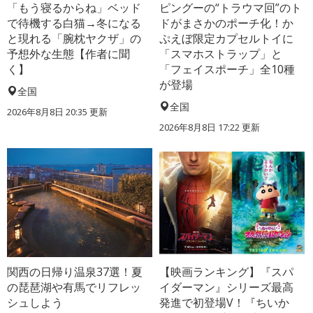
「もう寝るからね」ベッド
ピングーの“トラウマ回”のト
で待機する白猫→冬になる
ドがまさかのポーチ化！か
と現れる「腕枕ヤクザ」の
ぷえぼ限定カプセルトイに
予想外な生態【作者に聞
「スマホストラップ」と
く】
「フェイスポーチ」全10種
が登場
全国
全国
2026年8月8日 20:35
更新
2026年8月8日 17:22
更新
関西の日帰り温泉37選！夏
【映画ランキング】『スパ
の琵琶湖や有馬でリフレッ
イダーマン』シリーズ最高
シュしよう
発進で初登場V！『ちいか