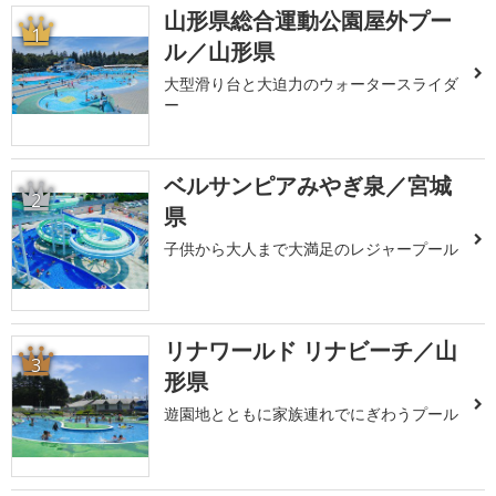
山形県総合運動公園屋外プー
1
ル／山形県
大型滑り台と大迫力のウォータースライダ
ー
ベルサンピアみやぎ泉／宮城
2
県
子供から大人まで大満足のレジャープール
リナワールド リナビーチ／山
3
形県
遊園地とともに家族連れでにぎわうプール