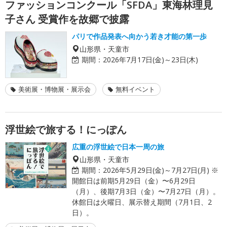
ファッションコンクール「SFDA」東海林理見
子さん 受賞作を故郷で披露
パリで作品発表へ向かう若き才能の第一歩
山形県・天童市
期間：
2026年7月17日(金)～23日(木)
美術展・博物展・展示会
無料イベント
浮世絵で旅する！にっぽん
広重の浮世絵で日本一周の旅
山形県・天童市
期間：
2026年5月29日(金)～7月27日(月) ※
開館日は前期5月29日（金）〜6月29日
（月）、後期7月3日（金）〜7月27日（月）。
休館日は火曜日、展示替え期間（7月1日、2
日）。