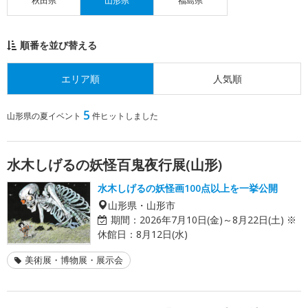
秋田県
山形県
福島県
順番を並び替える
エリア順
人気順
5
山形県の夏イベント
件ヒットしました
水木しげるの妖怪百鬼夜行展(山形)
水木しげるの妖怪画100点以上を一挙公開
山形県・山形市
期間：
2026年7月10日(金)～8月22日(土) ※
休館日：8月12日(水)
美術展・博物展・展示会