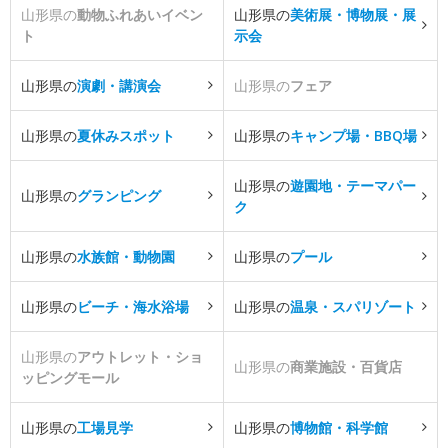
山形県の
動物ふれあいイベン
山形県の
美術展・博物展・展
ト
示会
山形県の
演劇・講演会
山形県の
フェア
山形県の
夏休みスポット
山形県の
キャンプ場・BBQ場
山形県の
遊園地・テーマパー
山形県の
グランピング
ク
山形県の
水族館・動物園
山形県の
プール
山形県の
ビーチ・海水浴場
山形県の
温泉・スパリゾート
山形県の
アウトレット・ショ
山形県の
商業施設・百貨店
ッピングモール
山形県の
工場見学
山形県の
博物館・科学館