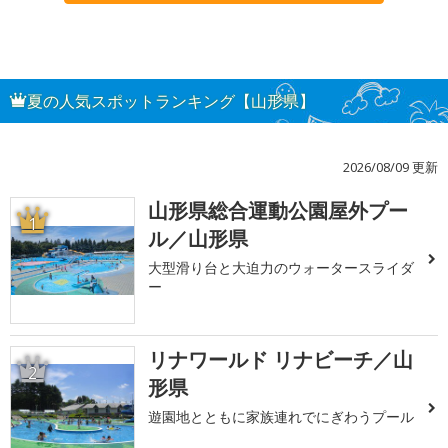
夏の人気スポットランキング【山形県】
2026/08/09 更新
山形県総合運動公園屋外プー
1
ル／山形県
大型滑り台と大迫力のウォータースライダ
ー
リナワールド リナビーチ／山
2
形県
遊園地とともに家族連れでにぎわうプール