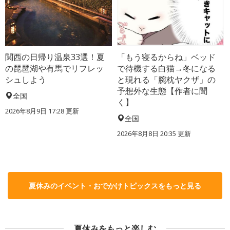
関西の日帰り温泉33選！夏
「もう寝るからね」ベッド
の琵琶湖や有馬でリフレッ
で待機する白猫→冬になる
シュしよう
と現れる「腕枕ヤクザ」の
予想外な生態【作者に聞
全国
く】
2026年8月9日 17:28
更新
全国
2026年8月8日 20:35
更新
夏休みのイベント・おでかけトピックスをもっと見る
夏休みをもっと楽しむ