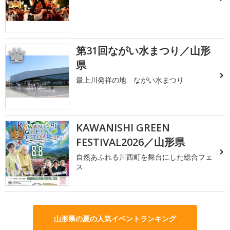
第31回ながい水まつり／山形
2
県
最上川発祥の地 ながい水まつり
KAWANISHI GREEN
3
FESTIVAL2026／山形県
自然あふれる川西町を舞台にした総合フェ
ス
山形県の夏の人気イベントランキング