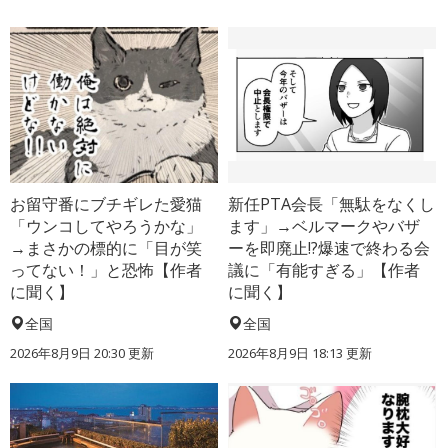
お留守番にブチギレた愛猫
新任PTA会長「無駄をなくし
「ウンコしてやろうかな」
ます」→ベルマークやバザ
→まさかの標的に「目が笑
ーを即廃止!?爆速で終わる会
ってない！」と恐怖【作者
議に「有能すぎる」【作者
に聞く】
に聞く】
全国
全国
2026年8月9日 20:30
更新
2026年8月9日 18:13
更新