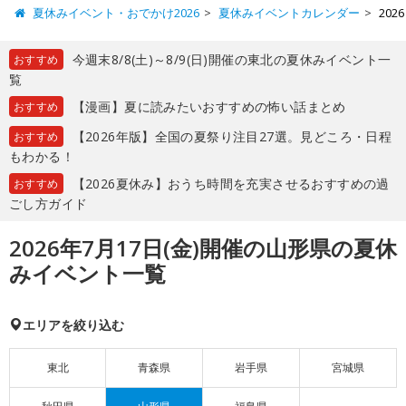
夏休みイベント・おでかけ2026
夏休みイベントカレンダー
20
今週末8/8(土)～8/9(日)開催の東北の夏休みイベント一
おすすめ
覧
【漫画】夏に読みたいおすすめの怖い話まとめ
おすすめ
【2026年版】全国の夏祭り注目27選。見どころ・日程
おすすめ
もわかる！
【2026夏休み】おうち時間を充実させるおすすめの過
おすすめ
ごし方ガイド
2026年7月17日(金)開催の山形県の夏休
みイベント一覧
エリアを絞り込む
東北
青森県
岩手県
宮城県