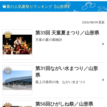
夏の人気夏祭りランキング【山形県】
2026/08/09 更新
第33回 天童夏まつり／山形県
1
天童の夏の風物詩
第31回ながい水まつり／山形
2
県
最上川発祥の地 ながい水まつり
第56回ひがしね祭／山形県