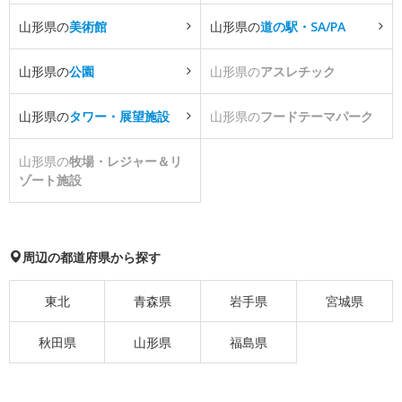
山形県の
美術館
山形県の
道の駅・SA/PA
山形県の
公園
山形県の
アスレチック
山形県の
タワー・展望施設
山形県の
フードテーマパーク
山形県の
牧場・レジャー＆リ
ゾート施設
周辺の都道府県から探す
東北
青森県
岩手県
宮城県
秋田県
山形県
福島県