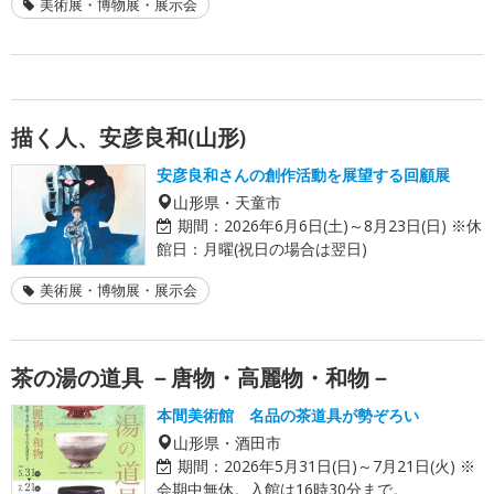
美術展・博物展・展示会
描く人、安彦良和(山形)
安彦良和さんの創作活動を展望する回顧展
山形県・天童市
期間：
2026年6月6日(土)～8月23日(日) ※休
館日：月曜(祝日の場合は翌日)
美術展・博物展・展示会
茶の湯の道具 －唐物・高麗物・和物－
本間美術館 名品の茶道具が勢ぞろい
山形県・酒田市
期間：
2026年5月31日(日)～7月21日(火) ※
会期中無休。入館は16時30分まで。