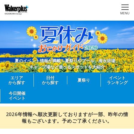
MENU
夏のイベント情報が満載！夏祭りやプール、海水浴場、
キャンプ場など遊べるスポットを大紹介
エリア
日付
イベント
夏祭り
から探す
から探す
ランキング
今日開催
イベント
2026年情報へ順次更新しておりますが一部、昨年の情
報もございます。予めご了承ください。