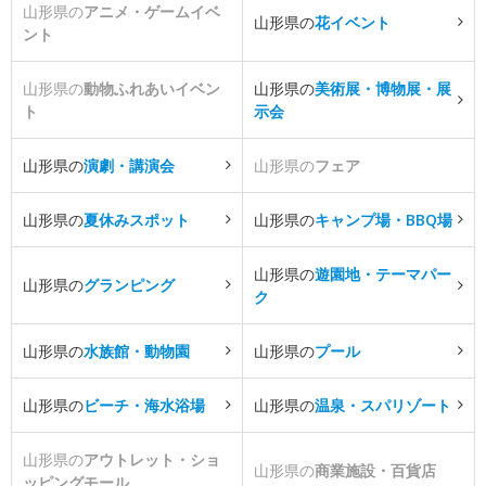
山形県の
アニメ・ゲームイベ
山形県の
花イベント
ント
山形県の
動物ふれあいイベン
山形県の
美術展・博物展・展
ト
示会
山形県の
演劇・講演会
山形県の
フェア
山形県の
夏休みスポット
山形県の
キャンプ場・BBQ場
山形県の
遊園地・テーマパー
山形県の
グランピング
ク
山形県の
水族館・動物園
山形県の
プール
山形県の
ビーチ・海水浴場
山形県の
温泉・スパリゾート
山形県の
アウトレット・ショ
山形県の
商業施設・百貨店
ッピングモール