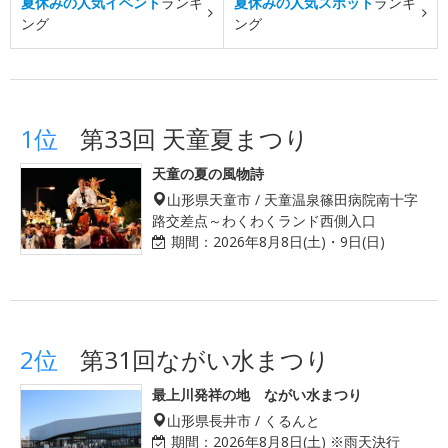
夏休みの人気イベント
ランキ
夏休みの人気スポット
ランキ
ング
ング
1位
第33回 天童夏まつり
天童の夏の風物詩
山形県天童市 / 天童温泉篠田病院南十字
路交差点～わくわくランド西側入口
期間：
2026年8月8日(土)・9日(日)
2位
第31回ながい水まつり
最上川発祥の地 ながい水まつり
山形県長井市 / くるんと
期間：
2026年8月8日(土) ※雨天決行