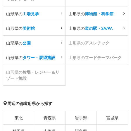
山形県の
工場見学
山形県の
博物館・科学館
山形県の
美術館
山形県の
道の駅・SA/PA
山形県の
公園
山形県の
アスレチック
山形県の
タワー・展望施設
山形県の
フードテーマパーク
山形県の
牧場・レジャー＆リ
ゾート施設
周辺の都道府県から探す
東北
青森県
岩手県
宮城県