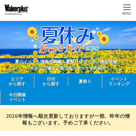
MENU
夏のイベント情報が満載！夏祭りやプール、海水浴場、
キャンプ場など遊べるスポットを大紹介
エリア
日付
イベント
夏祭り
から探す
から探す
ランキング
今日開催
イベント
2026年情報へ順次更新しておりますが一部、昨年の情
報もございます。予めご了承ください。