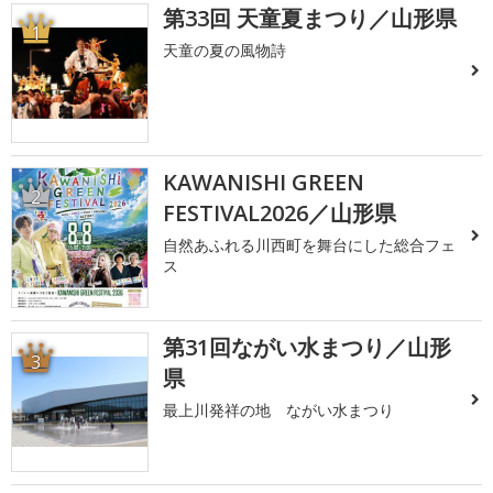
第33回 天童夏まつり／山形県
1
天童の夏の風物詩
KAWANISHI GREEN
2
FESTIVAL2026／山形県
自然あふれる川西町を舞台にした総合フェ
ス
第31回ながい水まつり／山形
3
県
最上川発祥の地 ながい水まつり