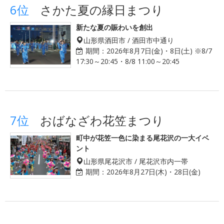
6位
さかた夏の縁日まつり
新たな夏の賑わいを創出
山形県酒田市 / 酒田市中通り
期間：
2026年8月7日(金)・8日(土) ※8/7
17:30～20:45・8/8 11:00～20:45
7位
おばなざわ花笠まつり
町中が花笠一色に染まる尾花沢の一大イベ
ント
山形県尾花沢市 / 尾花沢市内一帯
期間：
2026年8月27日(木)・28日(金)