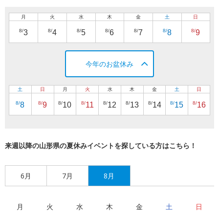
月
火
水
木
金
土
日
8/
8/
8/
8/
8/
8/
8/
3
4
5
6
7
8
9
今年のお盆休み
土
日
月
火
水
木
金
土
日
8/
8/
8/
8/
8/
8/
8/
8/
8/
8
9
10
11
12
13
14
15
16
来週以降の山形県の夏休みイベントを探している方はこちら！
6月
7月
8月
月
火
水
木
金
土
日