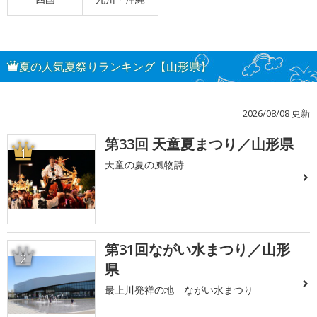
夏の人気夏祭りランキング【山形県】
2026/08/08 更新
第33回 天童夏まつり／山形県
1
天童の夏の風物詩
第31回ながい水まつり／山形
2
県
最上川発祥の地 ながい水まつり