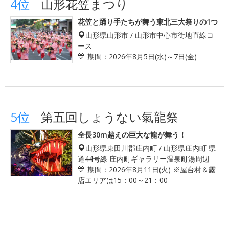
4位
山形花笠まつり
花笠と踊り手たちが舞う東北三大祭りの1つ
山形県山形市 / 山形市中心市街地直線コ
ース
期間：
2026年8月5日(水)～7日(金)
5位
第五回しょうない氣龍祭
全長30m越えの巨大な龍が舞う！
山形県東田川郡庄内町 / 山形県庄内町 県
道44号線 庄内町ギャラリー温泉町湯周辺
期間：
2026年8月11日(火) ※屋台村＆露
店エリアは15：00～21：00