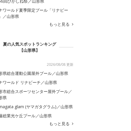
56回ひがしね祭／山形県
ナワールド夏季限定プール「リナビー
」／山形県
もっと見る
夏の人気スポットランキング
【山形県】
2026/08/08 更新
形県総合運動公園屋外プール／山形県
ナワールド リナビーチ／山形県
形市総合スポーツセンター屋外プール／
形県
amagata glam (ヤマガタグラム)／山形県
藤総業光ケ丘プール／山形県
もっと見る