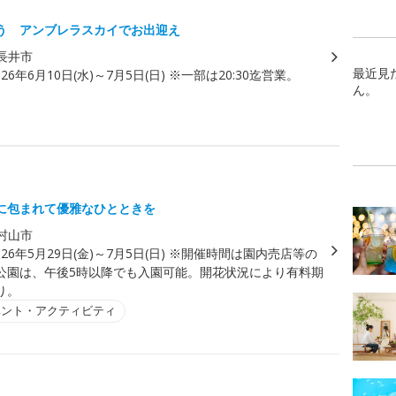
う アンブレラスカイでお出迎え
長井市
最近見
026年6月10日(水)～7月5日(日) ※一部は20:30迄営業。
ん。
に包まれて優雅なひとときを
村山市
026年5月29日(金)～7月5日(日) ※開催時間は園内売店等の
公園は、午後5時以降でも入園可能。開花状況により有料期
り。
ベント・アクティビティ