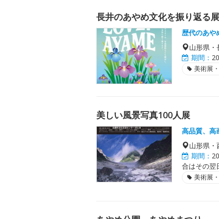
長井のあやめ文化を振り返る展覧会
歴代のあや
山形県・
期間：
2
美術展
美しい風景写真100人展
高品質、高
山形県・
期間：
2
合はその翌
美術展