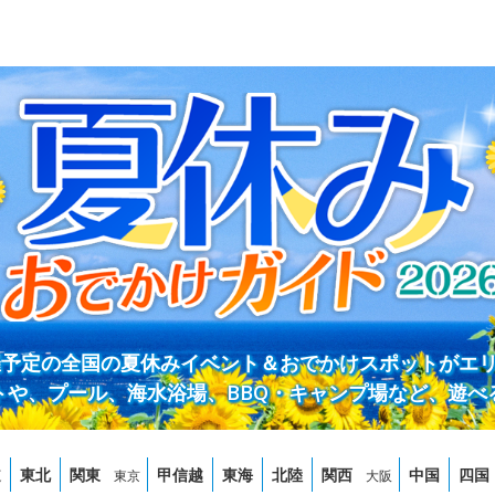
開催予定の全国の夏休みイベント＆おでかけスポットがエ
トや、プール、海水浴場、BBQ・キャンプ場など、遊べ
道
東北
関東
甲信越
東海
北陸
関西
中国
四国
東京
大阪