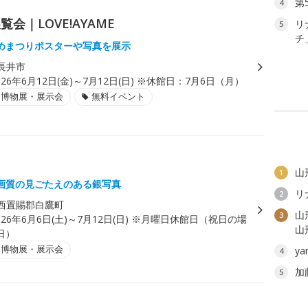
第
4
｜LOVE!AYAME
リ
5
チ
めまつりポスターや写真を展示
長井市
026年6月12日(金)～7月12日(日) ※休館日：7月6日（月）
・博物展・展示会
無料イベント
山
1
画質の見ごたえのある銀写真
リ
2
西置賜郡白鷹町
山
3
026年6月6日(土)～7月12日(日) ※月曜日休館日（祝日の場
山
日）
・博物展・展示会
y
4
加
5