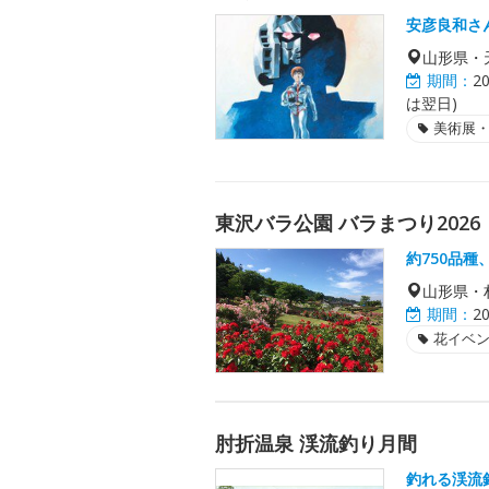
安彦良和さ
山形県・
期間：
2
は翌日)
美術展
東沢バラ公園 バラまつり2026
約750品
山形県・
期間：
2
花イベ
肘折温泉 渓流釣り月間
釣れる渓流