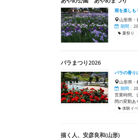
あやめ公園 あやめまつり
雨を楽しも
山形県・
期間：
2
夏祭り
バラまつり2026
バラの香り
山形県・
期間：
2
営業時間。
間の変動あ
体験イ
描く人、安彦良和(山形)