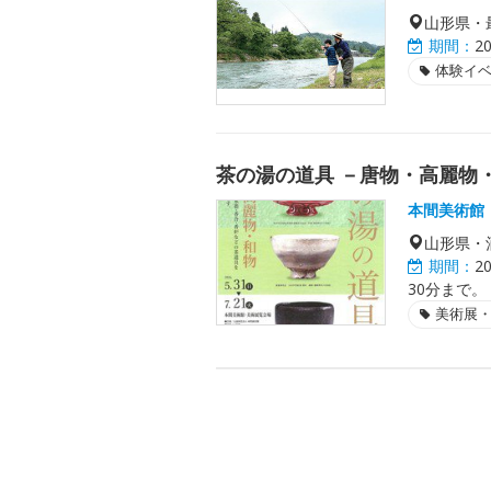
山形県・
期間：
2
体験イ
茶の湯の道具 －唐物・高麗物
本間美術館
山形県・
期間：
2
30分まで。
美術展