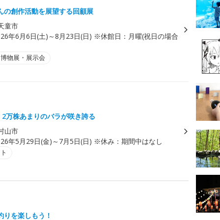
んの創作活動を展望する回顧展
天童市
026年6月6日(土)～8月23日(日) ※休館日：月曜(祝日の場合
・博物展・展示会
種、2万株あまりのバラが咲き誇る
村山市
026年5月29日(金)～7月5日(日) ※休み：期間中はなし
ント
釣りを楽しもう！