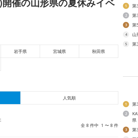
(火)開催の山形県の夏休みイベ
第
1
第
2
第
3
山
4
第
5
岩手県
宮城県
秋田県
人気順
第
1
KA
2
た
県
全 8 件中 1 〜 8 件
第
3