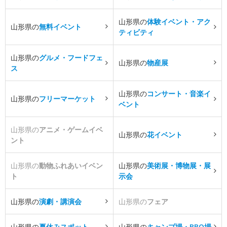
山形県の
体験イベント・アク
山形県の
無料イベント
ティビティ
山形県の
グルメ・フードフェ
山形県の
物産展
ス
山形県の
コンサート・音楽イ
山形県の
フリーマーケット
ベント
山形県の
アニメ・ゲームイベ
山形県の
花イベント
ント
山形県の
動物ふれあいイベン
山形県の
美術展・博物展・展
ト
示会
山形県の
演劇・講演会
山形県の
フェア
山形県の
夏休みスポット
山形県の
キャンプ場・BBQ場