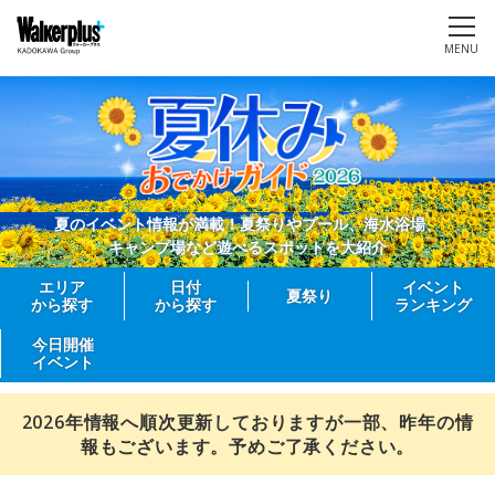
MENU
夏のイベント情報が満載！夏祭りやプール、海水浴場、
キャンプ場など遊べるスポットを大紹介
エリア
日付
イベント
夏祭り
から探す
から探す
ランキング
今日開催
イベント
2026年情報へ順次更新しておりますが一部、昨年の情
報もございます。予めご了承ください。