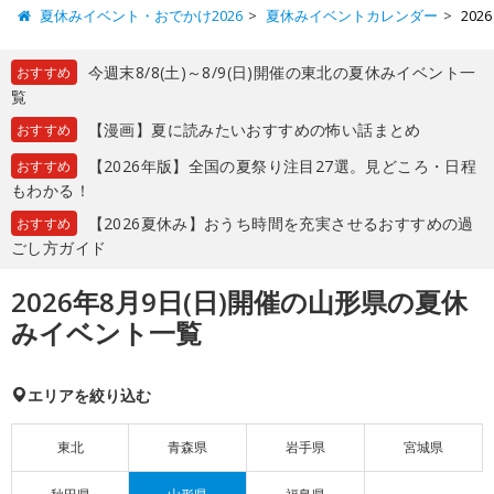
夏休みイベント・おでかけ2026
夏休みイベントカレンダー
20
今週末8/8(土)～8/9(日)開催の東北の夏休みイベント一
おすすめ
覧
【漫画】夏に読みたいおすすめの怖い話まとめ
おすすめ
【2026年版】全国の夏祭り注目27選。見どころ・日程
おすすめ
もわかる！
【2026夏休み】おうち時間を充実させるおすすめの過
おすすめ
ごし方ガイド
2026年8月9日(日)開催の山形県の夏休
みイベント一覧
エリアを絞り込む
東北
青森県
岩手県
宮城県