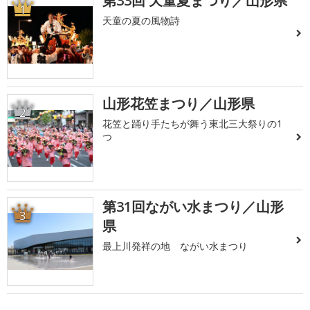
第33回 天童夏まつり／山形県
1
天童の夏の風物詩
山形花笠まつり／山形県
2
花笠と踊り手たちが舞う東北三大祭りの1
つ
第31回ながい水まつり／山形
3
県
最上川発祥の地 ながい水まつり