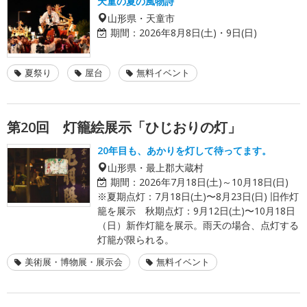
天童の夏の風物詩
山形県・天童市
期間：
2026年8月8日(土)・9日(日)
夏祭り
屋台
無料イベント
第20回 灯籠絵展示「ひじおりの灯」
20年目も、あかりを灯して待ってます。
山形県・最上郡大蔵村
期間：
2026年7月18日(土)～10月18日(日)
※夏期点灯：7月18日(土)〜8月23日(日) 旧作灯
籠を展示 秋期点灯：9月12日(土)〜10月18日
（日）新作灯籠を展示。雨天の場合、点灯する
灯籠が限られる。
美術展・博物展・展示会
無料イベント