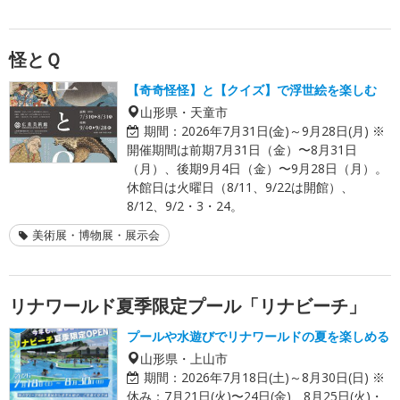
怪とＱ
【奇奇怪怪】と【クイズ】で浮世絵を楽しむ
山形県・天童市
期間：
2026年7月31日(金)～9月28日(月) ※
開催期間は前期7月31日（金）〜8月31日
（月）、後期9月4日（金）〜9月28日（月）。
休館日は火曜日（8/11、9/22は開館）、
8/12、9/2・3・24。
美術展・博物展・展示会
リナワールド夏季限定プール「リナビーチ」
プールや水遊びでリナワールドの夏を楽しめる
山形県・上山市
期間：
2026年7月18日(土)～8月30日(日) ※
休み：7月21日(火)〜24日(金)、8月25日(火)・