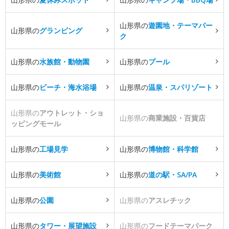
山形県の
遊園地・テーマパー
山形県の
グランピング
ク
山形県の
水族館・動物園
山形県の
プール
山形県の
ビーチ・海水浴場
山形県の
温泉・スパリゾート
山形県の
アウトレット・ショ
山形県の
商業施設・百貨店
ッピングモール
山形県の
工場見学
山形県の
博物館・科学館
山形県の
美術館
山形県の
道の駅・SA/PA
山形県の
公園
山形県の
アスレチック
山形県の
タワー・展望施設
山形県の
フードテーマパーク