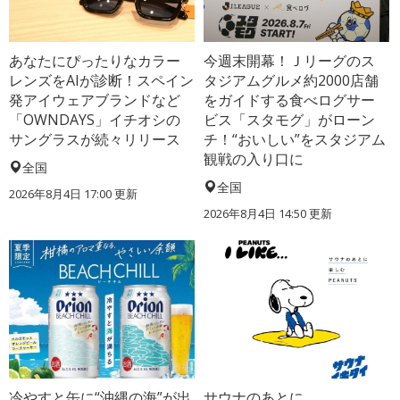
あなたにぴったりなカラー
今週末開幕！Ｊリーグのス
レンズをAIが診断！スペイン
タジアムグルメ約2000店舗
発アイウェアブランドなど
をガイドする食べログサー
「OWNDAYS」イチオシの
ビス「スタモグ」がローン
サングラスが続々リリース
チ！“おいしい”をスタジアム
観戦の入り口に
全国
全国
2026年8月4日 17:00
更新
2026年8月4日 14:50
更新
冷やすと缶に“沖縄の海”が出
サウナのあとに、