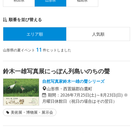
秋田県
山形県
福島県
順番を並び替える
エリア順
人気順
11
山形県の夏イベント
件ヒットしました
鈴木一雄写真展にっぽん列島いのちの聲
自然写真家鈴木一雄の聲シリーズ
山形県・西置賜郡白鷹町
期間：
2026年7月25日(土)～8月23日(日) ※
月曜日休館日（祝日の場合はその翌日）
美術展・博物展・展示会