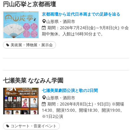
円山応挙と京都画壇
京都画壇から近代日本画までの足跡を辿る
山形県・酒田市
期間：
2026年7月24日(金)～9月8日(火) ※会
期中無休。入館は16時30分まで。
美術展・博物展・展示会
七瀬美菜 ななみん学園
七瀬美菜劇団公演と歌の2日間
山形県・酒田市
期間：
2026年8月8日(土)・9日(日) ※開場
14:30、開演15:00。開場18:30、開演19:00。
※1日2公演
コンサート・音楽イベント