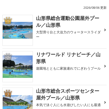
2026/08/06 更新
山形県総合運動公園屋外プー
1
ル／山形県
大型滑り台と大迫力のウォータースライダ
ー
リナワールド リナビーチ／山
2
形県
遊園地とともに家族連れでにぎわうプール
山形市総合スポーツセンター
3
屋外プール／山形県
本気で泳ぐ人にも水遊びしたい人にも最適