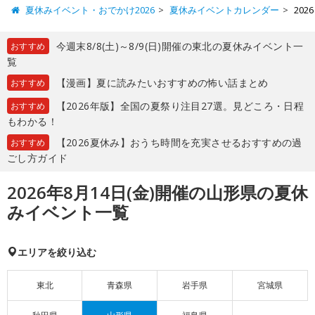
夏休みイベント・おでかけ2026
夏休みイベントカレンダー
20
今週末8/8(土)～8/9(日)開催の東北の夏休みイベント一
おすすめ
覧
【漫画】夏に読みたいおすすめの怖い話まとめ
おすすめ
【2026年版】全国の夏祭り注目27選。見どころ・日程
おすすめ
もわかる！
【2026夏休み】おうち時間を充実させるおすすめの過
おすすめ
ごし方ガイド
2026年8月14日(金)開催の山形県の夏休
みイベント一覧
エリアを絞り込む
東北
青森県
岩手県
宮城県