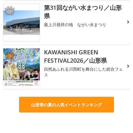
第31回ながい水まつり／山形
2
県
最上川発祥の地 ながい水まつり
KAWANISHI GREEN
3
FESTIVAL2026／山形県
自然あふれる川西町を舞台にした総合フェ
ス
山形県の夏の人気イベントランキング