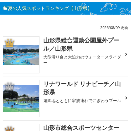
夏の人気スポットランキング【山形県】
2026/08/09 更新
山形県総合運動公園屋外プー
1
ル／山形県
大型滑り台と大迫力のウォータースライダ
ー
リナワールド リナビーチ／山
2
形県
遊園地とともに家族連れでにぎわうプール
山形市総合スポーツセンター