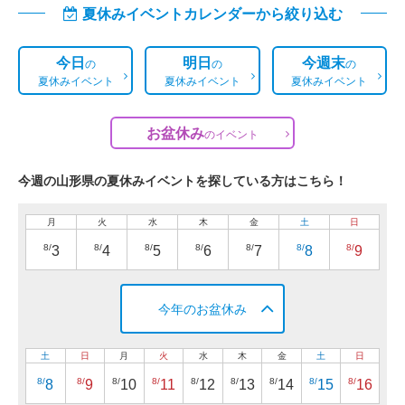
夏休みイベントカレンダーから絞り込む
今日
明日
今週末
の
の
の
夏休みイベント
夏休みイベント
夏休みイベント
お盆休み
の
イベント
今週の山形県の夏休みイベントを探している方はこちら！
月
火
水
木
金
土
日
8/
8/
8/
8/
8/
8/
8/
3
4
5
6
7
8
9
今年のお盆休み
土
日
月
火
水
木
金
土
日
8/
8/
8/
8/
8/
8/
8/
8/
8/
8
9
10
11
12
13
14
15
16