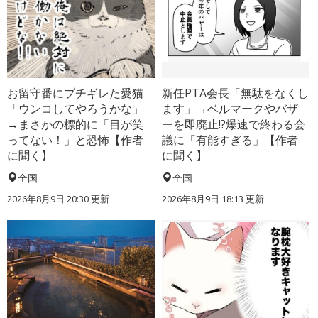
お留守番にブチギレた愛猫
新任PTA会長「無駄をなくし
「ウンコしてやろうかな」
ます」→ベルマークやバザ
→まさかの標的に「目が笑
ーを即廃止!?爆速で終わる会
ってない！」と恐怖【作者
議に「有能すぎる」【作者
に聞く】
に聞く】
全国
全国
2026年8月9日 20:30
更新
2026年8月9日 18:13
更新