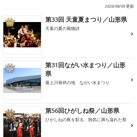
2026/08/09 更新
第33回 天童夏まつり／山形県
1
天童の夏の風物詩
第31回ながい水まつり／山形
2
県
最上川発祥の地 ながい水まつり
第56回ひがしね祭／山形県
3
ひがしねの夜を彩る、熱気に満ち溢れた祭