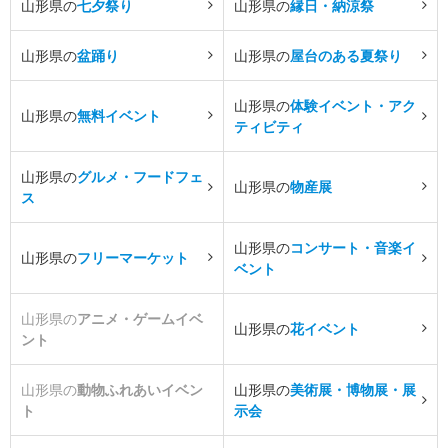
山形県の
七夕祭り
山形県の
縁日・納涼祭
山形県の
盆踊り
山形県の
屋台のある夏祭り
山形県の
体験イベント・アク
山形県の
無料イベント
ティビティ
山形県の
グルメ・フードフェ
山形県の
物産展
ス
山形県の
コンサート・音楽イ
山形県の
フリーマーケット
ベント
山形県の
アニメ・ゲームイベ
山形県の
花イベント
ント
山形県の
動物ふれあいイベン
山形県の
美術展・博物展・展
ト
示会