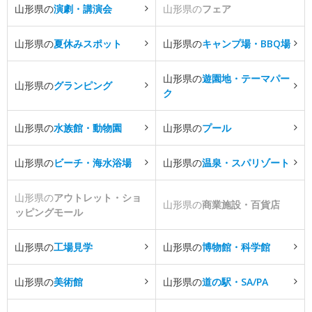
山形県の
演劇・講演会
山形県の
フェア
山形県の
夏休みスポット
山形県の
キャンプ場・BBQ場
山形県の
遊園地・テーマパー
山形県の
グランピング
ク
山形県の
水族館・動物園
山形県の
プール
山形県の
ビーチ・海水浴場
山形県の
温泉・スパリゾート
山形県の
アウトレット・ショ
山形県の
商業施設・百貨店
ッピングモール
山形県の
工場見学
山形県の
博物館・科学館
山形県の
美術館
山形県の
道の駅・SA/PA