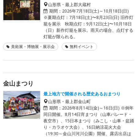
山形県・最上郡大蔵村
期間：
2026年7月18日(土)～10月18日(日)
※夏期点灯：7月18日(土)〜8月23日(日) 旧作灯
籠を展示 秋期点灯：9月12日(土)〜10月18日
（日）新作灯籠を展示。雨天の場合、点灯する
灯籠が限られる。
美術展・博物展・展示会
無料イベント
金山まつり
最上地方で開催される歴史あるおまつり
山形県・最上郡金山町
期間：
2026年8月14日(金)～16日(日) ※例年
同日開催。8月14日宵まつり（山車パレード・
夜空市）、15日本まつり（みこし・山車・盆踊
り・カラオケ大会）、16日納涼花火大会
（19:30～金山川河川公園）開催、露店出店は