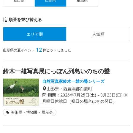
秋田県
山形県
福島県
順番を並び替える
エリア順
人気順
12
山形県の夏イベント
件ヒットしました
鈴木一雄写真展にっぽん列島いのちの聲
自然写真家鈴木一雄の聲シリーズ
山形県・西置賜郡白鷹町
期間：
2026年7月25日(土)～8月23日(日) ※
月曜日休館日（祝日の場合はその翌日）
美術展・博物展・展示会