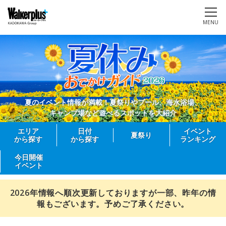
MENU
夏のイベント情報が満載！夏祭りやプール、海水浴場、
キャンプ場など遊べるスポットを大紹介
エリア
日付
イベント
夏祭り
から探す
から探す
ランキング
今日開催
イベント
2026年情報へ順次更新しておりますが一部、昨年の情
報もございます。予めご了承ください。