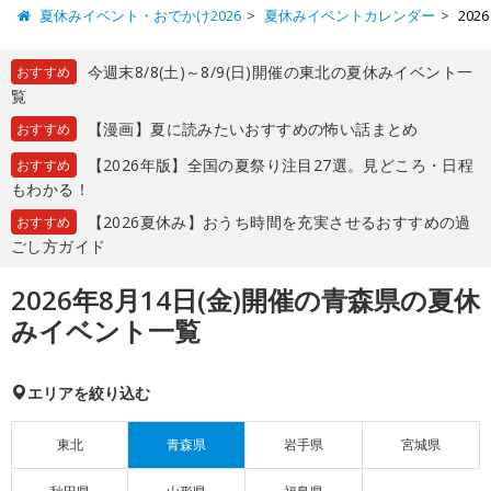
夏休みイベント・おでかけ2026
夏休みイベントカレンダー
20
今週末8/8(土)～8/9(日)開催の東北の夏休みイベント一
おすすめ
覧
【漫画】夏に読みたいおすすめの怖い話まとめ
おすすめ
【2026年版】全国の夏祭り注目27選。見どころ・日程
おすすめ
もわかる！
【2026夏休み】おうち時間を充実させるおすすめの過
おすすめ
ごし方ガイド
2026年8月14日(金)開催の青森県の夏休
みイベント一覧
エリアを絞り込む
東北
青森県
岩手県
宮城県