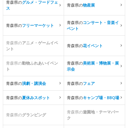
青森県の
グルメ・フードフェ
青森県の
物産展
ス
青森県の
コンサート・音楽イ
青森県の
フリーマーケット
ベント
青森県の
アニメ・ゲームイベ
青森県の
花イベント
ント
青森県の
動物ふれあいイベン
青森県の
美術展・博物展・展
ト
示会
青森県の
演劇・講演会
青森県の
フェア
青森県の
夏休みスポット
青森県の
キャンプ場・BBQ場
青森県の
遊園地・テーマパー
青森県の
グランピング
ク