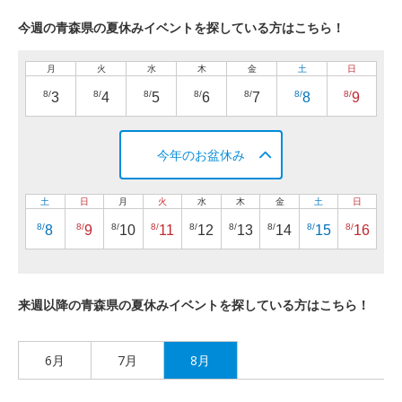
今週の青森県の夏休みイベントを探している方はこちら！
月
火
水
木
金
土
日
8/
8/
8/
8/
8/
8/
8/
3
4
5
6
7
8
9
今年のお盆休み
土
日
月
火
水
木
金
土
日
8/
8/
8/
8/
8/
8/
8/
8/
8/
8
9
10
11
12
13
14
15
16
来週以降の青森県の夏休みイベントを探している方はこちら！
6月
7月
8月