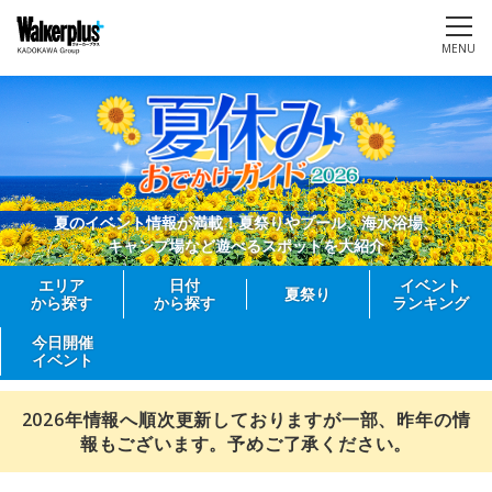
MENU
夏のイベント情報が満載！夏祭りやプール、海水浴場、
キャンプ場など遊べるスポットを大紹介
エリア
日付
イベント
夏祭り
から探す
から探す
ランキング
今日開催
イベント
2026年情報へ順次更新しておりますが一部、昨年の情
報もございます。予めご了承ください。