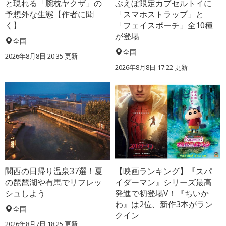
と現れる「腕枕ヤクザ」の
ぷえぼ限定カプセルトイに
予想外な生態【作者に聞
「スマホストラップ」と
く】
「フェイスポーチ」全10種
が登場
全国
全国
2026年8月8日 20:35
更新
2026年8月8日 17:22
更新
関西の日帰り温泉37選！夏
【映画ランキング】『スパ
の琵琶湖や有馬でリフレッ
イダーマン』シリーズ最高
シュしよう
発進で初登場V！『ちいか
わ』は2位、新作3本がラン
全国
クイン
2026年8月7日 18:25
更新