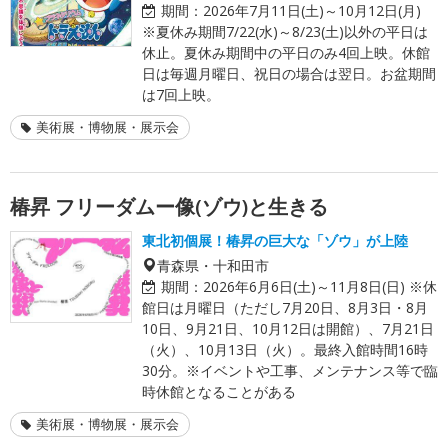
期間：
2026年7月11日(土)～10月12日(月)
※夏休み期間7/22(水)～8/23(土)以外の平日は
休止。夏休み期間中の平日のみ4回上映。休館
日は毎週月曜日、祝日の場合は翌日。お盆期間
は7回上映。
美術展・博物展・展示会
椿昇 フリーダムー像(ゾウ)と生きる
東北初個展！椿昇の巨大な「ゾウ」が上陸
青森県・十和田市
期間：
2026年6月6日(土)～11月8日(日) ※休
館日は月曜日（ただし7月20日、8月3日・8月
10日、9月21日、10月12日は開館）、7月21日
（火）、10月13日（火）。最終入館時間16時
30分。※イベントや工事、メンテナンス等で臨
時休館となることがある
美術展・博物展・展示会