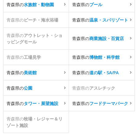
青森県の
水族館・動物園
青森県の
プール
青森県の
ビーチ・海水浴場
青森県の
温泉・スパリゾート
青森県の
アウトレット・ショ
青森県の
商業施設・百貨店
ッピングモール
青森県の
工場見学
青森県の
博物館・科学館
青森県の
美術館
青森県の
道の駅・SA/PA
青森県の
公園
青森県の
アスレチック
青森県の
タワー・展望施設
青森県の
フードテーマパーク
青森県の
牧場・レジャー＆リ
ゾート施設