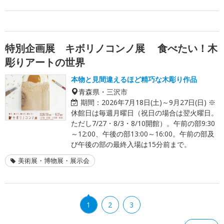
特別企画展 キボリノコンノ展 食べたい！木
彫りアートの世界
本物と見間違えるほど精巧な木彫り作品
青森県・三沢市
期間：
2026年7月18日(土)～9月27日(日) ※
休館日は毎週月曜日（祝日の場合は翌火曜日。
ただし7/27・8/3・8/10開館）。午前の部9:30
～12:00、午後の部13:00～16:00。午前の部及
び午後の部の最終入場は15分前まで。
美術展・博物展・展示会
1
2
3