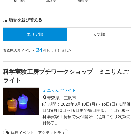
秋田県
山形県
福島県
順番を並び替える
エリア順
人気順
24
青森県の夏イベント
件ヒットしました
科学実験工房プチワークショップ ミニりんご
ライト
ミニりんごライト
青森県・三沢市
期間：
2026年8月10日(月)～16日(日) ※開催
日は8月10日～16日まで毎日開催。当日9:00～
科学実験工房横で受付開始、定員になり次第受
付終了。
体験イベント・アクティビティ