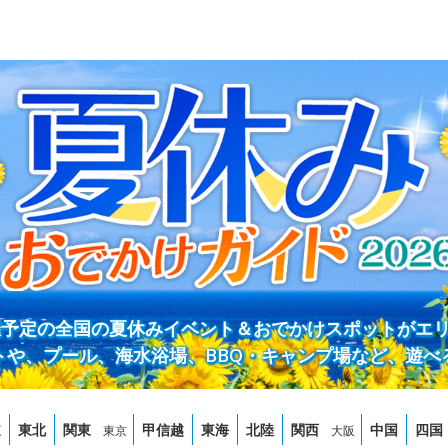
開催予定の全国の夏休みイベント＆おでかけスポットがエ
トや、プール、海水浴場、BBQ・キャンプ場など、遊べ
道
東北
関東
甲信越
東海
北陸
関西
中国
四国
東京
大阪