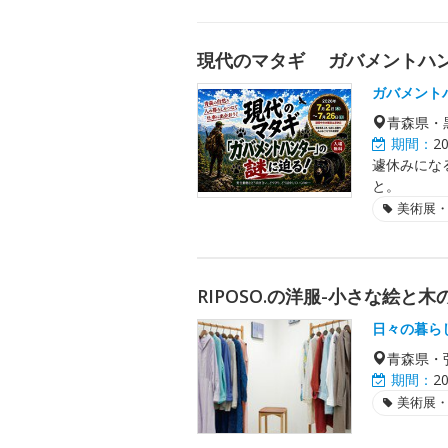
現代のマタギ ガバメントハ
ガバメント
青森県・
期間：
2
遽休みにな
と。
美術展
RIPOSO.の洋服-小さな絵と木
日々の暮ら
青森県・
期間：
2
美術展