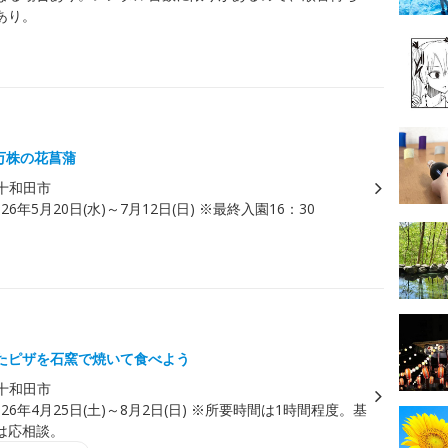
あり。
0万株の花菖蒲
十和田市
026年5月20日(水)～7月12日(日) ※最終入園16：30
たピザを石窯で焼いて食べよう
十和田市
026年4月25日(土)～8月2日(日) ※所要時間は1時間程度。基
は応相談。