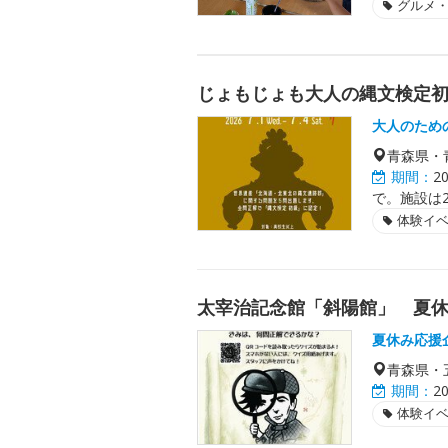
グルメ
じょもじょも大人の縄文検定
大人のため
青森県・
期間：
2
で。施設は2
体験イ
太宰治記念館「斜陽館」 夏休み
夏休み応援企
青森県・
期間：
2
体験イ