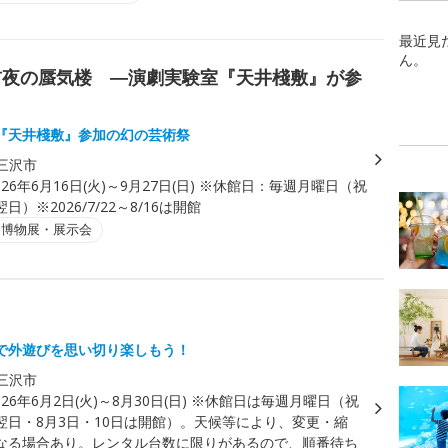
最近見
ん。
命前夜の蜃気楼 ―演劇実験室『天井棧敷』が参
『天井棧敷』参加の幻の芸術祭
三沢市
026年6月16日(火)～9月27日(日) ※休館日：毎週月曜日（祝
）※2026/7/22～8/16は開館
・博物展・展示会
で外遊びを思い切り楽しもう！
三沢市
026年6月2日(火)～8月30日(日) ※休館日は毎週月曜日（祝
翌日・8月3日・10日は開館）。天候等により、変更・縮
なる場合あり。レンタル台数に限りがあるので、順番待ち