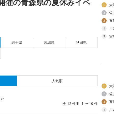
(金)開催の青森県の夏休みイベ
大
1
佐
2
五
3
川
4
雲
5
岩手県
宮城県
秋田県
人気順
大
1
佐
2
した
五
3
全 12 件中 1 〜 10 件
川
4