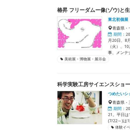
椿昇 フリーダムー像(ゾウ)と
東北初個展
青森県・
期間：
2
月20日、8
（火）、10
事、メンテ
美術展・博物展・展示会
科学実験工房サイエンスショ
つめたいシ
青森県・
期間：
2
21。平日は1
(7/22～)は
体験イ