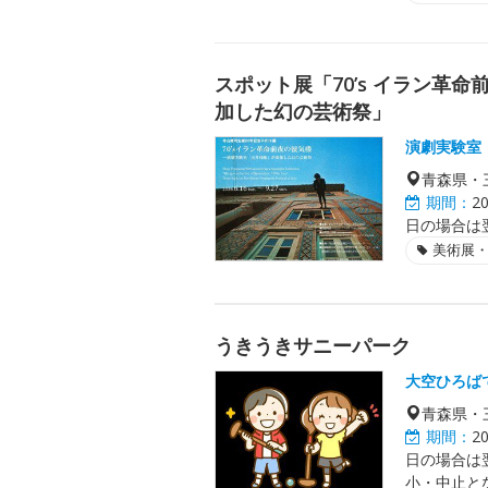
スポット展「70’s イラン革
加した幻の芸術祭」
演劇実験室
青森県・
期間：
2
日の場合は翌日
美術展
うきうきサニーパーク
大空ひろば
青森県・
期間：
2
日の場合は
小・中止と