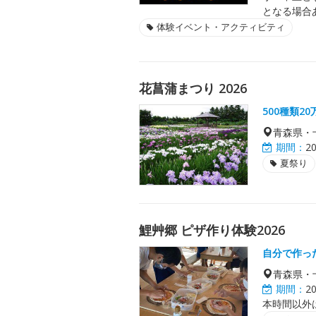
となる場合
体験イベント・アクティビティ
花菖蒲まつり 2026
500種類2
青森県・
期間：
2
夏祭り
鯉艸郷 ピザ作り体験2026
自分で作っ
青森県・
期間：
2
本時間以外